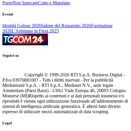
Porro
Non Sprecare
Cotto e Mangiato
Eventi
Identità Golose 2026
Salone del Risparmio 2026
Fuorisalone
2026
L'Artigiano in Fiera 2025
Seguici su
Copyright © 1999-
2026
RTI S.p.A. Business Digital -
P.Iva 03976881007 - Tutti i diritti riservati - Per la pubblicità
Mediamond S.p.A. - RTI S.p.A., Mediaset N.V., sede legale
Amsterdam (Paesi Bassi) - Uffici Viale Europa 46, 20093 Cologno
Monzese (MI)
Rispetto ai contenuti e ai dati personali trasmessi e/o
riprodotti è vietata ogni utilizzazione funzionale all’addestramento di
sistemi di intelligenza artificiale generativa. È altresì fatto divieto
espresso di utilizzare mezzi automatizzati di data scraping.
Legal