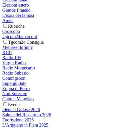
Elezioni estero
Grande Fratello
L'isola dei famosi
Amici
Rubriche
Oroscopo
#tgcom24amarcord
Tgcom24 Consiglia
Mediaset Infinity
R101
Radio 105
Virgin Radio
Radio Montecarlo
Radio Subasio
Comingsoon
Superguidatv
Zuppa di Porro
Non Sprecare
Cotto e Mangiato
Eventi
Identità Golose 2026
Salone del Risparmio 2026
Fuorisalone 2026
L'Artigiano in Fiera 2025