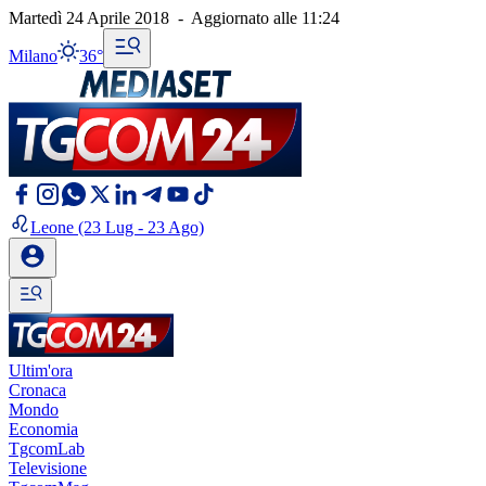
Martedì 24 Aprile 2018
-
Aggiornato alle
11:24
Milano
36°
Leone
(23 Lug - 23 Ago)
Ultim'ora
Cronaca
Mondo
Economia
TgcomLab
Televisione