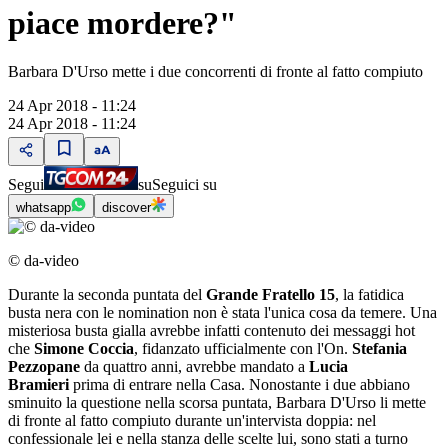
piace mordere?"
Barbara D'Urso mette i due concorrenti di fronte al fatto compiuto
24 Apr 2018 - 11:24
24 Apr 2018 - 11:24
Segui
su
Seguici su
whatsapp
discover
© da-video
Durante la seconda puntata del
Grande Fratello 15
, la fatidica
busta nera con le nomination non è stata l'unica cosa da temere. Una
misteriosa busta gialla avrebbe infatti contenuto dei messaggi hot
che
Simone Coccia
, fidanzato ufficialmente con l'On.
Stefania
Pezzopane
da quattro anni, avrebbe mandato a
Lucia
Bramieri
prima di entrare nella Casa. Nonostante i due abbiano
sminuito la questione nella scorsa puntata, Barbara D'Urso li mette
di fronte al fatto compiuto durante un'intervista doppia: nel
confessionale lei e nella stanza delle scelte lui, sono stati a turno