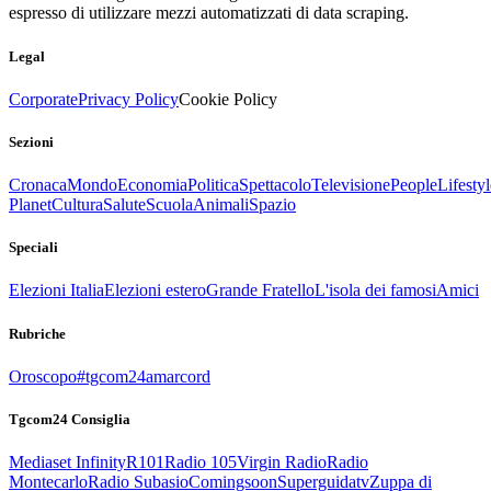
espresso di utilizzare mezzi automatizzati di data scraping.
Legal
Corporate
Privacy Policy
Cookie Policy
Sezioni
Cronaca
Mondo
Economia
Politica
Spettacolo
Televisione
People
Lifestyl
Planet
Cultura
Salute
Scuola
Animali
Spazio
Speciali
Elezioni Italia
Elezioni estero
Grande Fratello
L'isola dei famosi
Amici
Rubriche
Oroscopo
#tgcom24amarcord
Tgcom24 Consiglia
Mediaset Infinity
R101
Radio 105
Virgin Radio
Radio
Montecarlo
Radio Subasio
Comingsoon
Superguidatv
Zuppa di