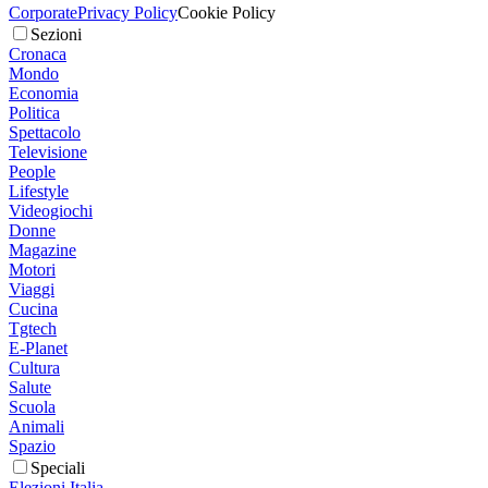
Corporate
Privacy Policy
Cookie Policy
Sezioni
Cronaca
Mondo
Economia
Politica
Spettacolo
Televisione
People
Lifestyle
Videogiochi
Donne
Magazine
Motori
Viaggi
Cucina
Tgtech
E-Planet
Cultura
Salute
Scuola
Animali
Spazio
Speciali
Elezioni Italia