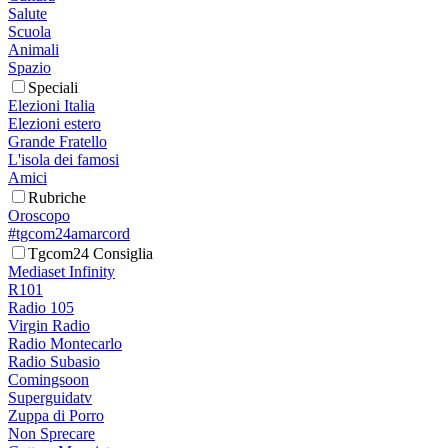
Salute
Scuola
Animali
Spazio
Speciali
Elezioni Italia
Elezioni estero
Grande Fratello
L'isola dei famosi
Amici
Rubriche
Oroscopo
#tgcom24amarcord
Tgcom24 Consiglia
Mediaset Infinity
R101
Radio 105
Virgin Radio
Radio Montecarlo
Radio Subasio
Comingsoon
Superguidatv
Zuppa di Porro
Non Sprecare