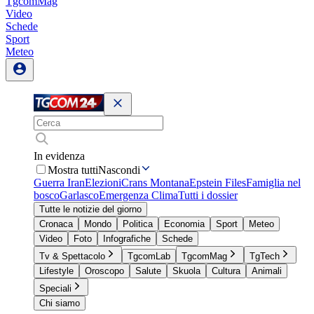
TgcomMag
Video
Schede
Sport
Meteo
In evidenza
Mostra tutti
Nascondi
Guerra Iran
Elezioni
Crans Montana
Epstein Files
Famiglia nel
bosco
Garlasco
Emergenza Clima
Tutti i dossier
Tutte le notizie del giorno
Cronaca
Mondo
Politica
Economia
Sport
Meteo
Video
Foto
Infografiche
Schede
Tv & Spettacolo
TgcomLab
TgcomMag
TgTech
Lifestyle
Oroscopo
Salute
Skuola
Cultura
Animali
Speciali
Chi siamo