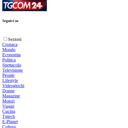
Seguici su
Sezioni
Cronaca
Mondo
Economia
Politica
Spettacolo
Televisione
People
Lifestyle
Videogiochi
Donne
Magazine
Motori
Viaggi
Cucina
Tgtech
E-Planet
Cultura