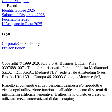
Cotto e Mangiato
Eventi
Identità Golose 2026
Salone del Risparmio 2026
Fuorisalone 2026
L'Artigiano in Fiera 2025
Legal
Corporate
Cookie Policy
Privacy Policy
Copyright © 1999-
2026
RTI S.p.A. Business Digital - P.Iva
03976881007 - Tutti i diritti riservati - Per la pubblicità Mediamond
S.p.A. - RTI S.p.A., Mediaset N.V., sede legale Amsterdam (Paesi
Bassi) - Uffici Viale Europa 46, 20093 Cologno Monzese (MI)
Rispetto ai contenuti e ai dati personali trasmessi e/o riprodotti è
vietata ogni utilizzazione funzionale all’addestramento di sistemi di
intelligenza artificiale generativa. È altresì fatto divieto espresso di
utilizzare mezzi automatizzati di data scraping.