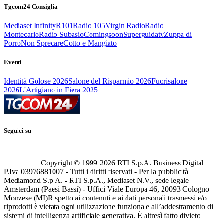
Tgcom24 Consiglia
Mediaset Infinity
R101
Radio 105
Virgin Radio
Radio
Montecarlo
Radio Subasio
Comingsoon
Superguidatv
Zuppa di
Porro
Non Sprecare
Cotto e Mangiato
Eventi
Identità Golose 2026
Salone del Risparmio 2026
Fuorisalone
2026
L'Artigiano in Fiera 2025
Seguici su
Copyright © 1999-
2026
RTI S.p.A. Business Digital -
P.Iva 03976881007 - Tutti i diritti riservati - Per la pubblicità
Mediamond S.p.A. - RTI S.p.A., Mediaset N.V., sede legale
Amsterdam (Paesi Bassi) - Uffici Viale Europa 46, 20093 Cologno
Monzese (MI)
Rispetto ai contenuti e ai dati personali trasmessi e/o
riprodotti è vietata ogni utilizzazione funzionale all’addestramento di
sistemi di intelligenza artificiale generativa. È altresì fatto divieto