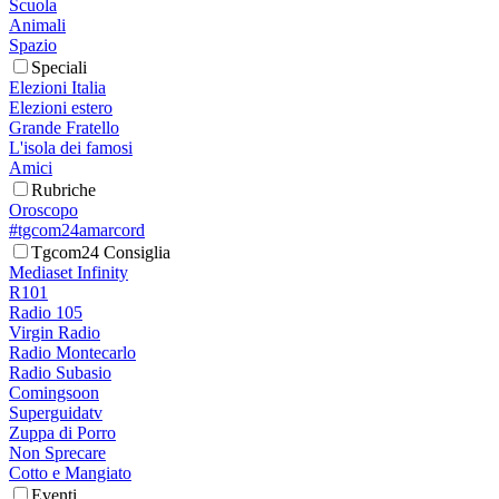
Scuola
Animali
Spazio
Speciali
Elezioni Italia
Elezioni estero
Grande Fratello
L'isola dei famosi
Amici
Rubriche
Oroscopo
#tgcom24amarcord
Tgcom24 Consiglia
Mediaset Infinity
R101
Radio 105
Virgin Radio
Radio Montecarlo
Radio Subasio
Comingsoon
Superguidatv
Zuppa di Porro
Non Sprecare
Cotto e Mangiato
Eventi