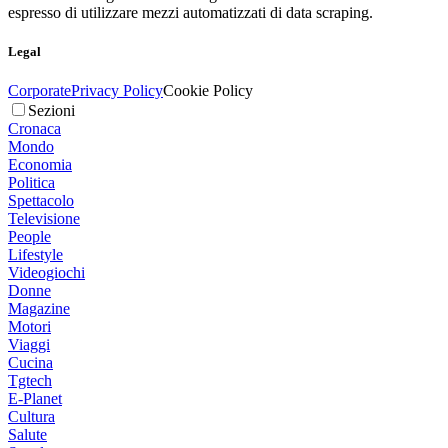
espresso di utilizzare mezzi automatizzati di data scraping.
Legal
Corporate
Privacy Policy
Cookie Policy
Sezioni
Cronaca
Mondo
Economia
Politica
Spettacolo
Televisione
People
Lifestyle
Videogiochi
Donne
Magazine
Motori
Viaggi
Cucina
Tgtech
E-Planet
Cultura
Salute