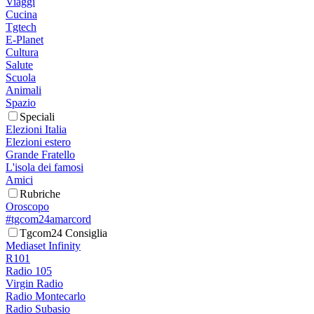
Viaggi
Cucina
Tgtech
E-Planet
Cultura
Salute
Scuola
Animali
Spazio
Speciali
Elezioni Italia
Elezioni estero
Grande Fratello
L'isola dei famosi
Amici
Rubriche
Oroscopo
#tgcom24amarcord
Tgcom24 Consiglia
Mediaset Infinity
R101
Radio 105
Virgin Radio
Radio Montecarlo
Radio Subasio