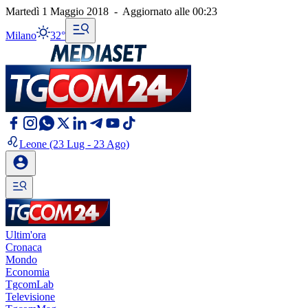
Martedì 1 Maggio 2018
-
Aggiornato alle
00:23
Milano
32°
Leone
(23 Lug - 23 Ago)
Ultim'ora
Cronaca
Mondo
Economia
TgcomLab
Televisione