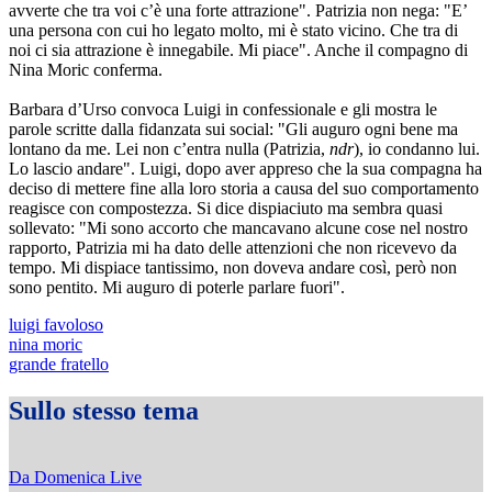
avverte che tra voi c’è una forte attrazione". Patrizia non nega: "E’
una persona con cui ho legato molto, mi è stato vicino. Che tra di
noi ci sia attrazione è innegabile. Mi piace". Anche il compagno di
Nina Moric conferma.
Barbara d’Urso convoca Luigi in confessionale e gli mostra le
parole scritte dalla fidanzata sui social: "Gli auguro ogni bene ma
lontano da me. Lei non c’entra nulla (Patrizia,
ndr
), io condanno lui.
Lo lascio andare". Luigi, dopo aver appreso che la sua compagna ha
deciso di mettere fine alla loro storia a causa del suo comportamento
reagisce con compostezza. Si dice dispiaciuto ma sembra quasi
sollevato: "Mi sono accorto che mancavano alcune cose nel nostro
rapporto, Patrizia mi ha dato delle attenzioni che non ricevevo da
tempo. Mi dispiace tantissimo, non doveva andare così, però non
sono pentito. Mi auguro di poterle parlare fuori".
luigi favoloso
nina moric
grande fratello
Sullo stesso tema
Da Domenica Live