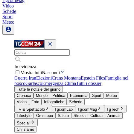
TgcomMag
Video
Schede
Sport
Meteo
In evidenza
Mostra tutti
Nascondi
Guerra Iran
Elezioni
Crans Montana
Epstein Files
Famiglia nel
bosco
Garlasco
Emergenza Clima
Tutti i dossier
Tutte le notizie del giorno
Cronaca
Mondo
Politica
Economia
Sport
Meteo
Video
Foto
Infografiche
Schede
Tv & Spettacolo
TgcomLab
TgcomMag
TgTech
Lifestyle
Oroscopo
Salute
Skuola
Cultura
Animali
Speciali
Chi siamo