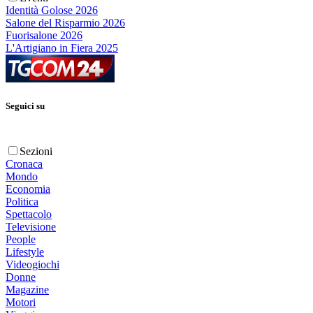
Identità Golose 2026
Salone del Risparmio 2026
Fuorisalone 2026
L'Artigiano in Fiera 2025
Seguici su
Sezioni
Cronaca
Mondo
Economia
Politica
Spettacolo
Televisione
People
Lifestyle
Videogiochi
Donne
Magazine
Motori