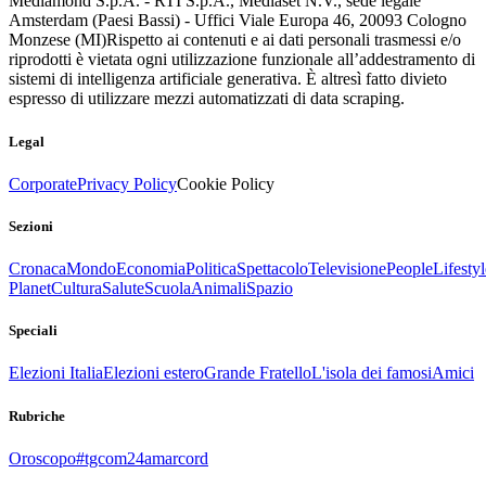
Mediamond S.p.A. - RTI S.p.A., Mediaset N.V., sede legale
Amsterdam (Paesi Bassi) - Uffici Viale Europa 46, 20093 Cologno
Monzese (MI)
Rispetto ai contenuti e ai dati personali trasmessi e/o
riprodotti è vietata ogni utilizzazione funzionale all’addestramento di
sistemi di intelligenza artificiale generativa. È altresì fatto divieto
espresso di utilizzare mezzi automatizzati di data scraping.
Legal
Corporate
Privacy Policy
Cookie Policy
Sezioni
Cronaca
Mondo
Economia
Politica
Spettacolo
Televisione
People
Lifestyl
Planet
Cultura
Salute
Scuola
Animali
Spazio
Speciali
Elezioni Italia
Elezioni estero
Grande Fratello
L'isola dei famosi
Amici
Rubriche
Oroscopo
#tgcom24amarcord