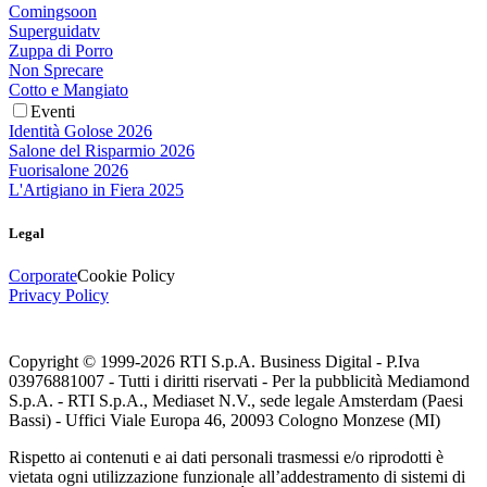
Comingsoon
Superguidatv
Zuppa di Porro
Non Sprecare
Cotto e Mangiato
Eventi
Identità Golose 2026
Salone del Risparmio 2026
Fuorisalone 2026
L'Artigiano in Fiera 2025
Legal
Corporate
Cookie Policy
Privacy Policy
Copyright © 1999-
2026
RTI S.p.A. Business Digital - P.Iva
03976881007 - Tutti i diritti riservati - Per la pubblicità Mediamond
S.p.A. - RTI S.p.A., Mediaset N.V., sede legale Amsterdam (Paesi
Bassi) - Uffici Viale Europa 46, 20093 Cologno Monzese (MI)
Rispetto ai contenuti e ai dati personali trasmessi e/o riprodotti è
vietata ogni utilizzazione funzionale all’addestramento di sistemi di