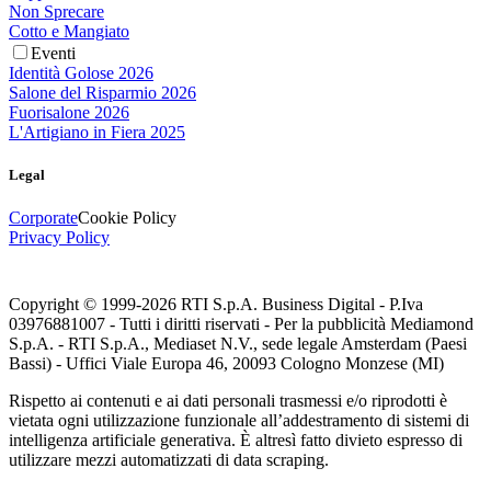
Non Sprecare
Cotto e Mangiato
Eventi
Identità Golose 2026
Salone del Risparmio 2026
Fuorisalone 2026
L'Artigiano in Fiera 2025
Legal
Corporate
Cookie Policy
Privacy Policy
Copyright © 1999-
2026
RTI S.p.A. Business Digital - P.Iva
03976881007 - Tutti i diritti riservati - Per la pubblicità Mediamond
S.p.A. - RTI S.p.A., Mediaset N.V., sede legale Amsterdam (Paesi
Bassi) - Uffici Viale Europa 46, 20093 Cologno Monzese (MI)
Rispetto ai contenuti e ai dati personali trasmessi e/o riprodotti è
vietata ogni utilizzazione funzionale all’addestramento di sistemi di
intelligenza artificiale generativa. È altresì fatto divieto espresso di
utilizzare mezzi automatizzati di data scraping.