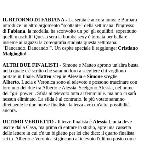
IL RITORNO DI FABIANA -
La serata è ancora lunga e Barbara
introduce un altro argomento "scottante" della settimana: l'ingresso
di
Fabiana
, la modella, ha sconvolto un po' gli equilibri, soprattutto
quelli maschili! Questa sera la bomba sexy è tornata per ballare
insieme ai ragazzi la coreografia studiata questa settimana:
"Dancando, Dancando!". Un ospite speciale li raggiunge:
Cristiano
Malgioglio!
ALTRI DUE FINALISTI -
Simone e Matteo aprono un'altra busta
nella quale c'è scritto che saranno loro a scegliere chi vogliono
portare in finale.
Matteo
sceglie
Alessia
e
Simone
sceglie
Alberto.
Lucia e Veronica sono al televoto e possono trascinare con
loro uno dei due tra Alberto e Alessia. Scelgono Alessia, nel nome
del "girl power". Sfida al televoto tutta al femminile. ma nno ci sarà
nessun eliminato. La sfida è al contrario, le più votate saranno
direttaente le due nuove finaliste, la terza avrà un'altra possibilità
ancora.
ULTIMO VERDETTO -
Il terzo finalista è
Alessia
.
Lucia
deve
uscire dalla Casa, ma prima di entrare in studio, apre una cassetta
delle lettere in cui c'è un biglietto per lei che dice: il quarto finalista
sei tu. Alberto e Veronica si giocano al televoto l'ultimo posto come