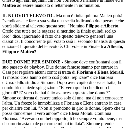
chiesto agli altri inquilini chi non vorrebbero mandare in finale ed è
Matteo
ad essere mandato direttamente in nomination.
IL NUOVO TELEVOTO -
Ma non è finita qui: ora Matteo potrà
"vendicarsi" e fare a sua volta una scelta indicando due persone che
vorrà sfidare al televoto questa sera. "Nomino
Filippo e Alberto.
Credo che tutt'e tre le ragazze si meritino la finale quindi scelgo
loro" dice, ignorando il fatto che questo televoto genererà una
classifica. Il concorrente più votato sarà il secondo finalista di questa
edizione! Il quesito del televoto è: Chi volete in Finale
tra Alberto,
Filippo e Matteo?
DUE DONNE PER SIMONE -
Simone deve confrontarsi con il
suo passato da playboy. Due donne famose stanno per entrare in
Casa per regolare alcuni conti: si tratta di
Floriana e Elena Morali.
Ti mostro cosa hanno detto così potrai replicare" dice Barbara
d'Urso dallo studio a Simone. Dopo aver capito di cosa si tratta, la
conduttrice chiede spiegazioni: "E' vero quello che dicono i
giornali? E' vero che hai fatto avances a queste due donne?".
Simone conferma di essere amico solo di una, ma di non conoscere
l'altra. Un freeze lo immobilizza e Floriana e Elena entrano in casa
per chiarire con lui. "Non si prendono in giro le donne. Spero che tu
possa dimostrare il vero amore" dice Elena Morali. Continua
Floriana: "Avevamo un bel rapporto, ti ho sempre voluto bene, ma
ci sono rimasta male per come mi hai trattata". Simone prende