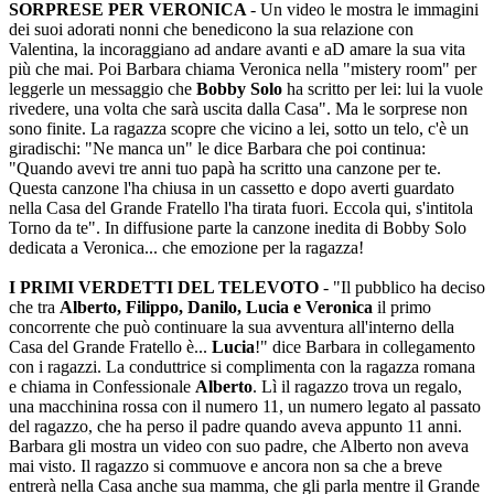
SORPRESE PER VERONICA
- Un video le mostra le immagini
dei suoi adorati nonni che benedicono la sua relazione con
Valentina, la incoraggiano ad andare avanti e aD amare la sua vita
più che mai. Poi Barbara chiama Veronica nella "mistery room" per
leggerle un messaggio che
Bobby Solo
ha scritto per lei: lui la vuole
rivedere, una volta che sarà uscita dalla Casa". Ma le sorprese non
sono finite. La ragazza scopre che vicino a lei, sotto un telo, c'è un
giradischi: "Ne manca un" le dice Barbara che poi continua:
"Quando avevi tre anni tuo papà ha scritto una canzone per te.
Questa canzone l'ha chiusa in un cassetto e dopo averti guardato
nella Casa del Grande Fratello l'ha tirata fuori. Eccola qui, s'intitola
Torno da te". In diffusione parte la canzone inedita di Bobby Solo
dedicata a Veronica... che emozione per la ragazza!
I PRIMI VERDETTI DEL TELEVOTO
- "Il pubblico ha deciso
che tra
Alberto, Filippo, Danilo, Lucia e Veronica
il primo
concorrente che può continuare la sua avventura all'interno della
Casa del Grande Fratello è...
Lucia
!" dice Barbara in collegamento
con i ragazzi. La conduttrice si complimenta con la ragazza romana
e chiama in Confessionale
Alberto
. Lì il ragazzo trova un regalo,
una macchinina rossa con il numero 11, un numero legato al passato
del ragazzo, che ha perso il padre quando aveva appunto 11 anni.
Barbara gli mostra un video con suo padre, che Alberto non aveva
mai visto. Il ragazzo si commuove e ancora non sa che a breve
entrerà nella Casa anche sua mamma, che gli parla mentre il Grande