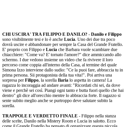
CHI USCIRA' TRA FILIPPO E DANILO?
-
Danilo e Filippo
sono visibilmente tesi e lo è anche
Lucia
. Uno dei due tra poco
dovrà uscire e abbandonare per sempre la Casa del Grande Fratello.
E' proprio con Filippo e
Lucia
che Barbara vuole scambiare due
chiacchiere: "Come va? E' tornato l'amore?" dice ammiccando allo
schermo. I due vedono insieme un video che fa rivivere il loro
percorso come coppia all'interno della Casa, al termine del quale
Simona Izzo interviene dallo sudio: "Ce la puoi fare, abbraccia tu in
prima persona. Sii protagonista della tua vita!". Poi arriva una
sorpresa per
Filippo
, la sorella
Ilaria
lo aspetta in camera! La
ragazza lo incoraggia ad andare avanti: "Ricordati chi sei, da dove
viene e perchè sei così. Piangi ogni tanto e butta fuori quello che hai
dentro" gli dice all'orecchio mentre lo abbraccia forte. Il ragazzo si
sente subito meglio anche se purtroppo deve salutare subito la
sorella.
TRAPPOLE E VERDETTO FINALE
- Filippo nella stanza
delle scelte, Danilo nella Mistery Room e Lucia in salotto. Ecco
come il Grande Fratello ha pensato di organizzare questa piccola