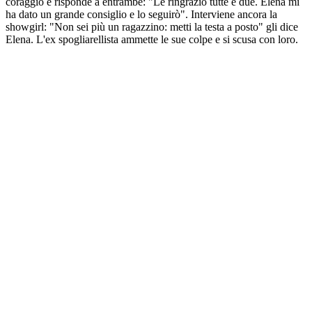
coraggio e risponde a entrambe: "Le ringrazio tutte e due. Elena mi
ha dato un grande consiglio e lo seguirò". Interviene ancora la
showgirl: "Non sei più un ragazzino: metti la testa a posto" gli dice
Elena. L'ex spogliarellista ammette le sue colpe e si scusa con loro.