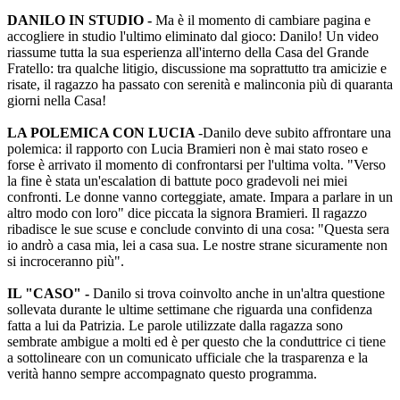
DANILO IN STUDIO -
Ma è il momento di cambiare pagina e
accogliere in studio l'ultimo eliminato dal gioco: Danilo! Un video
riassume tutta la sua esperienza all'interno della Casa del Grande
Fratello: tra qualche litigio, discussione ma soprattutto tra amicizie e
risate, il ragazzo ha passato con serenità e malinconia più di quaranta
giorni nella Casa!
LA POLEMICA CON LUCIA
-Danilo deve subito affrontare una
polemica: il rapporto con Lucia Bramieri non è mai stato roseo e
forse è arrivato il momento di confrontarsi per l'ultima volta. "Verso
la fine è stata un'escalation di battute poco gradevoli nei miei
confronti. Le donne vanno corteggiate, amate. Impara a parlare in un
altro modo con loro" dice piccata la signora Bramieri. Il ragazzo
ribadisce le sue scuse e conclude convinto di una cosa: "Questa sera
io andrò a casa mia, lei a casa sua. Le nostre strane sicuramente non
si incroceranno più".
IL "CASO" -
Danilo si trova coinvolto anche in un'altra questione
sollevata durante le ultime settimane che riguarda una confidenza
fatta a lui da Patrizia. Le parole utilizzate dalla ragazza sono
sembrate ambigue a molti ed è per questo che la conduttrice ci tiene
a sottolineare con un comunicato ufficiale che la trasparenza e la
verità hanno sempre accompagnato questo programma.