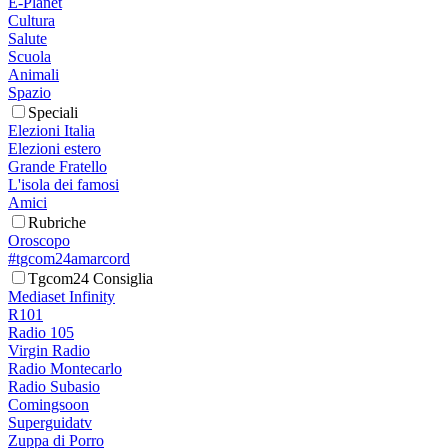
E-Planet
Cultura
Salute
Scuola
Animali
Spazio
Speciali
Elezioni Italia
Elezioni estero
Grande Fratello
L'isola dei famosi
Amici
Rubriche
Oroscopo
#tgcom24amarcord
Tgcom24 Consiglia
Mediaset Infinity
R101
Radio 105
Virgin Radio
Radio Montecarlo
Radio Subasio
Comingsoon
Superguidatv
Zuppa di Porro