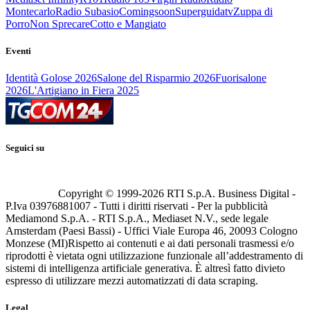
Montecarlo
Radio Subasio
Comingsoon
Superguidatv
Zuppa di
Porro
Non Sprecare
Cotto e Mangiato
Eventi
Identità Golose 2026
Salone del Risparmio 2026
Fuorisalone
2026
L'Artigiano in Fiera 2025
Seguici su
Copyright © 1999-
2026
RTI S.p.A. Business Digital -
P.Iva 03976881007 - Tutti i diritti riservati - Per la pubblicità
Mediamond S.p.A. - RTI S.p.A., Mediaset N.V., sede legale
Amsterdam (Paesi Bassi) - Uffici Viale Europa 46, 20093 Cologno
Monzese (MI)
Rispetto ai contenuti e ai dati personali trasmessi e/o
riprodotti è vietata ogni utilizzazione funzionale all’addestramento di
sistemi di intelligenza artificiale generativa. È altresì fatto divieto
espresso di utilizzare mezzi automatizzati di data scraping.
Legal