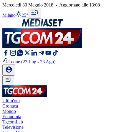
Mercoledì 30 Maggio 2018
-
Aggiornato alle
13:08
Milano
25°
Leone
(23 Lug - 23 Ago)
Ultim'ora
Cronaca
Mondo
Economia
TgcomLab
Televisione