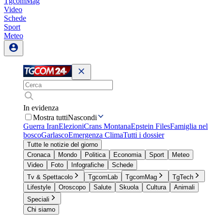
TgcomMag
Video
Schede
Sport
Meteo
In evidenza
Mostra tutti
Nascondi
Guerra Iran
Elezioni
Crans Montana
Epstein Files
Famiglia nel
bosco
Garlasco
Emergenza Clima
Tutti i dossier
Tutte le notizie del giorno
Cronaca
Mondo
Politica
Economia
Sport
Meteo
Video
Foto
Infografiche
Schede
Tv & Spettacolo
TgcomLab
TgcomMag
TgTech
Lifestyle
Oroscopo
Salute
Skuola
Cultura
Animali
Speciali
Chi siamo