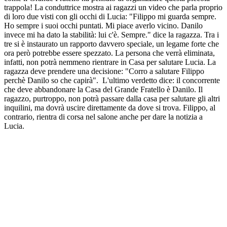
trappola! La conduttrice mostra ai ragazzi un video che parla proprio
di loro due visti con gli occhi di Lucia: "Filippo mi guarda sempre.
Ho sempre i suoi occhi puntati. Mi piace averlo vicino. Danilo
invece mi ha dato la stabilità: lui c'è. Sempre." dice la ragazza. Tra i
tre si è instaurato un rapporto davvero speciale, un legame forte che
ora però potrebbe essere spezzato. La persona che verrà eliminata,
infatti, non potrà nemmeno rientrare in Casa per salutare Lucia. La
ragazza deve prendere una decisione: "Corro a salutare Filippo
perchè Danilo so che capirà". L'ultimo verdetto dice: il concorrente
che deve abbandonare la Casa del Grande Fratello è Danilo. Il
ragazzo, purtroppo, non potrà passare dalla casa per salutare gli altri
inquilini, ma dovrà uscire direttamente da dove si trova. Filippo, al
contrario, rientra di corsa nel salone anche per dare la notizia a
Lucia.