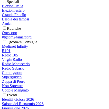
Speciali
Elezioni Italia
Elezioni estero
Grande Fratello
L'isola dei famosi
Amici
Rubriche
Oroscopo
#tgcom24amarcord
Tgcom24 Consiglia
Mediaset Infinity
R101
Radio 105
Virgin Radio
Radio Montecarlo
Radio Subasio
Comingsoon
Superguidatv
Zuppa di Porro
Non Sprecare
Cotto e Mangiato
Eventi
Identità Golose 2026
Salone del Risparmio 2026
Fuorisalone 2026