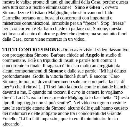
mostra le valige pronte di tutti gli inquilini della Casa, perchè questa
sera tutti sono a rischio eliminazione!
"Simo e Ghen",
ovvero
Simona Izzo e Cristiano Malgioglio, che si trovano nel Lido
Carmelita portano una busta ai concorrenti con importanti e
misteriose comunicazioni, immobile per un "freeze". Stop "freeze"
per i concorrenti e Barbara chiede di parlare con Simone, questa
settimana al centro di alcune polemiche dentro, ma soprattutto fuori
dalla Casa, come viene mostrato in un video.
TUTTI CONTRO SIMONE -
Dopo aver visto il video riassuntivo
con protagonista Simone, Barbara chiede ad
Angelo
in studio di
commentare. Ed è un tripudio di insulti e parole forti contro il
concorrente in finale. Il ragazzo è rimasto molto amareggiato da
alcuni comportamenti di
Simone
e dalle sue parole: "Mi hai deluso
profondamente. Goditi la vittoria finchè dura". E ancora: “Caro
Simone, tu non mi dovresti nemmeno salutare con quella faccia di
mer*a che ti ritrovi [...] Ti sei fatto la doccia con le mutande bianche
davanti a me. E quando mi toccavi il cu*o in camera lo vogliamo
dire?”. La D’Urso lo frena, mentre Malgioglio lo bacchetta: “Questo
tipo di linguaggio non si può sentire”. Nel video vengono mostrate
tutte le strategie attuate da Simone, alcune delle quali hanno causato
dei malumori e delle antipatie anche tra i concorrenti del Grande
Fratello. "Li ho fatti impazzire, questo era il mio intento. Io sto
giocando".