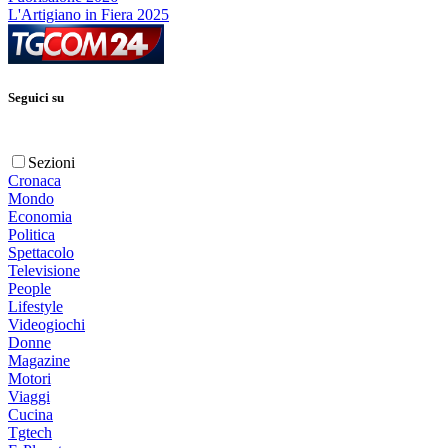
L'Artigiano in Fiera 2025
Seguici su
Sezioni
Cronaca
Mondo
Economia
Politica
Spettacolo
Televisione
People
Lifestyle
Videogiochi
Donne
Magazine
Motori
Viaggi
Cucina
Tgtech