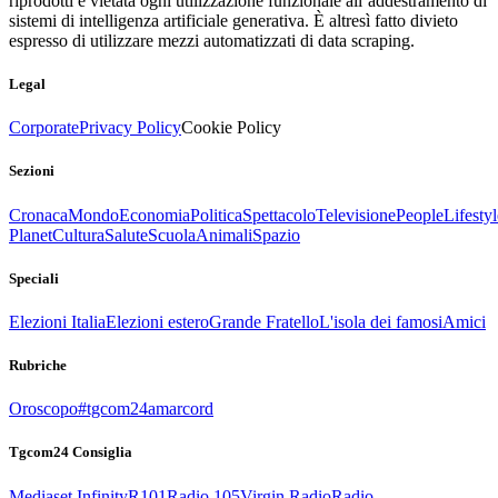
riprodotti è vietata ogni utilizzazione funzionale all’addestramento di
sistemi di intelligenza artificiale generativa. È altresì fatto divieto
espresso di utilizzare mezzi automatizzati di data scraping.
Legal
Corporate
Privacy Policy
Cookie Policy
Sezioni
Cronaca
Mondo
Economia
Politica
Spettacolo
Televisione
People
Lifestyl
Planet
Cultura
Salute
Scuola
Animali
Spazio
Speciali
Elezioni Italia
Elezioni estero
Grande Fratello
L'isola dei famosi
Amici
Rubriche
Oroscopo
#tgcom24amarcord
Tgcom24 Consiglia
Mediaset Infinity
R101
Radio 105
Virgin Radio
Radio