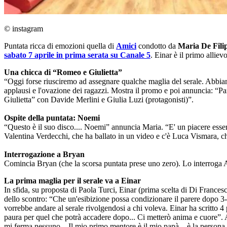
© instagram
Puntata ricca di emozioni quella di
Amici
condotto da
Maria De Fili
sabato 7 aprile in prima serata su Canale 5
. Einar è il primo alliev
Una chicca di “Romeo e Giulietta”
“Oggi forse riusciremo ad assegnare qualche maglia del serale. Abbiamo
applausi e l'ovazione dei ragazzi. Mostra il promo e poi annuncia: “Pa
Giulietta” con Davide Merlini e Giulia Luzi (protagonisti)”.
Ospite della puntata: Noemi
“Questo è il suo disco.... Noemi” annuncia Maria. “E' un piacere esse
Valentina Verdecchi, che ha ballato in un video e c'è Luca Vismara, ch
Interrogazione a Bryan
Comincia Bryan (che la scorsa puntata prese uno zero). Lo interroga Al
La prima maglia per il serale va a Einar
In sfida, su proposta di Paola Turci, Einar (prima scelta di Di France
dello scontro: “Che un'esibizione possa condizionare il parere dopo 3-4 
vorrebbe andare al serale rivolgendosi a chi voleva. Einar ha scritto 4
paura per quel che potrà accadere dopo... Ci metterò anima e cuore”. Al
mi ferma nessuno... Il mio primo mentore è il mio papà... è la person