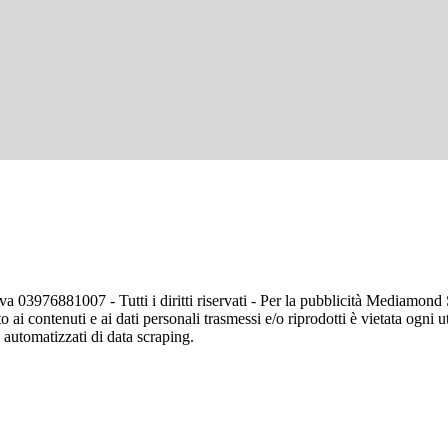
va 03976881007 - Tutti i diritti riservati - Per la pubblicità Mediamon
o ai contenuti e ai dati personali trasmessi e/o riprodotti è vietata ogni 
zi automatizzati di data scraping.