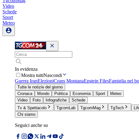
TgcomMag
Video
Schede
Sport
Meteo
In evidenza
Mostra tutti
Nascondi
Guerra Iran
Elezioni
Crans Montana
Epstein Files
Famiglia nel b
Tutte le notizie del giorno
Cronaca
Mondo
Politica
Economia
Sport
Meteo
Video
Foto
Infografiche
Schede
Tv & Spettacolo
TgcomLab
TgcomMag
TgTech
Lif
Chi siamo
Seguici anche su