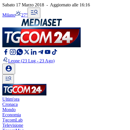
Sabato 17 Marzo 2018
-
Aggiornato alle
16:16
Milano
27°
Leone
(23 Lug - 23 Ago)
Ultim'ora
Cronaca
Mondo
Economia
TgcomLab
Televisione