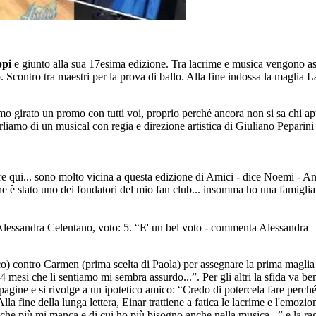
ppi
e giunto alla sua 17esima edizione. Tra lacrime e musica vengono asse
o. Scontro tra maestri per la prova di ballo. Alla fine indossa la maglia La
 girato un promo con tutti voi, proprio perché ancora non si sa chi app
rliamo di un musical con regia e direzione artistica di Giuliano Peparin
re qui... sono molto vicina a questa edizione di Amici - dice Noemi - An
e è stato uno dei fondatori del mio fan club... insomma ho una famiglia
essandra Celentano, voto: 5. “E' un bel voto - commenta Alessandra – Si
sco) contro Carmen (prima scelta di Paola) per assegnare la prima maglia 
mesi che li sentiamo mi sembra assurdo...”. Per gli altri la sfida va bene
 pagine e si rivolge a un ipotetico amico: “Credo di potercela fare perc
la fine della lunga lettera, Einar trattiene a fatica le lacrime e l'emo
a che più mi manca e di cui ho più bisogno anche nella musica...” e la 