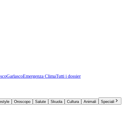
osco
Garlasco
Emergenza Clima
Tutti i dossier
estyle
Oroscopo
Salute
Skuola
Cultura
Animali
Speciali