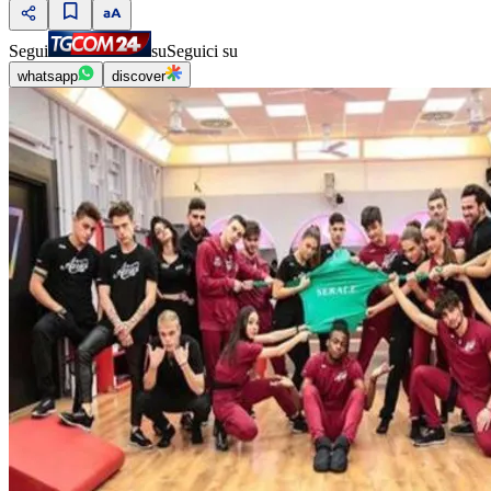
Segui
su
Seguici su
whatsapp
discover