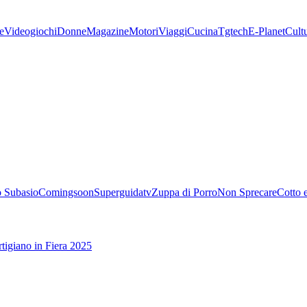
e
Videogiochi
Donne
Magazine
Motori
Viaggi
Cucina
Tgtech
E-Planet
Cult
 Subasio
Comingsoon
Superguidatv
Zuppa di Porro
Non Sprecare
Cotto 
tigiano in Fiera 2025