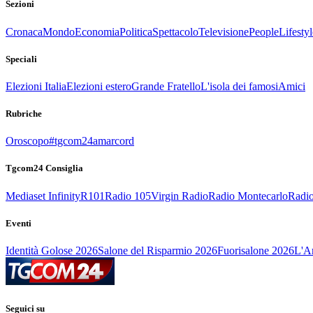
Sezioni
Cronaca
Mondo
Economia
Politica
Spettacolo
Televisione
People
Lifestyl
Speciali
Elezioni Italia
Elezioni estero
Grande Fratello
L'isola dei famosi
Amici
Rubriche
Oroscopo
#tgcom24amarcord
Tgcom24 Consiglia
Mediaset Infinity
R101
Radio 105
Virgin Radio
Radio Montecarlo
Radio
Eventi
Identità Golose 2026
Salone del Risparmio 2026
Fuorisalone 2026
L'Ar
Seguici su