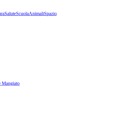
ura
Salute
Scuola
Animali
Spazio
e Mangiato