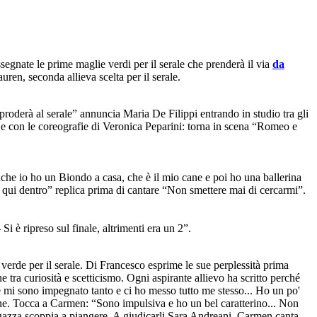
gnate le prime maglie verdi per il serale che prenderà il via
da
uren, seconda allieva scelta per il serale.
roderà al serale” annuncia Maria De Filippi entrando in studio tra gli
i e con le coreografie di Veronica Peparini: torna in scena “Romeo e
che io ho un Biondo a casa, che è il mio cane e poi ho una ballerina
 qui dentro” replica prima di cantare “Non smettere mai di cercarmi”.
 è ripreso sul finale, altrimenti era un 2”.
verde per il serale. Di Francesco esprime le sue perplessità prima
 tra curiosità e scetticismo. Ogni aspirante allievo ha scritto perché
hé mi sono impegnato tanto e ci ho messo tutto me stesso... Ho un po'
zione. Tocca a Carmen: “Sono impulsiva e ho un bel caratterino... Non
ragazza scoppia a piangere. A giudicarli Sara Andreani. Carmen canta