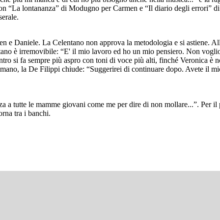
 con “La lontananza” di Modugno per Carmen e “Il diario degli errori” di
serale.
en e Daniele. La Celentano non approva la metodologia e si astiene. All
tano è irremovibile: “E' il mio lavoro ed ho un mio pensiero. Non vogli
tro si fa sempre più aspro con toni di voce più alti, finché Veronica è n
ano, la De Filippi chiude: “Suggerirei di continuare dopo. Avete il micr
nza a tutte le mamme giovani come me per dire di non mollare...”. Per il
orna tra i banchi.