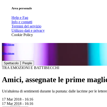
Area personale
Help e Faq
Info e contatti
Termini del servizio
Utilizzo dati e privacy
Cookie Policy
Televisione
Televisione
Spettacolo
People
TRA EMOZIONI E BATTIBECCHI
Amici, assegnate le prime maglie
Un'altalena di sentimenti durante la puntata: dalle lacrime per le lettere 
17 Mar 2018 - 16:16
17 Mar 2018 - 16:16