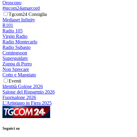
Oroscopo
#tgcom24amarcord
Tgcom24 Consiglia
Mediaset Infinity
R101
Radio 105
Virgin Radio
Radio Montecarlo
Radio Subasio
Comingsoon
Superguidatv
Zuppa di Porro
Non Sprecare
Cotto e Mangiato
Eventi
Identità Golose 2026
Salone del Risparmio 2026
Fuorisalone 2026
L'Artigiano in Fiera 2025
Seguici su