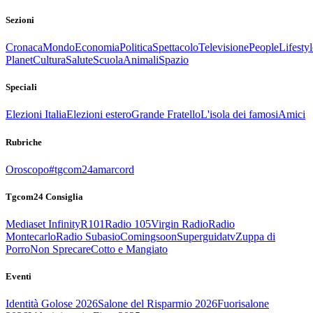
Sezioni
Cronaca
Mondo
Economia
Politica
Spettacolo
Televisione
People
Lifestyl
Planet
Cultura
Salute
Scuola
Animali
Spazio
Speciali
Elezioni Italia
Elezioni estero
Grande Fratello
L'isola dei famosi
Amici
Rubriche
Oroscopo
#tgcom24amarcord
Tgcom24 Consiglia
Mediaset Infinity
R101
Radio 105
Virgin Radio
Radio
Montecarlo
Radio Subasio
Comingsoon
Superguidatv
Zuppa di
Porro
Non Sprecare
Cotto e Mangiato
Eventi
Identità Golose 2026
Salone del Risparmio 2026
Fuorisalone