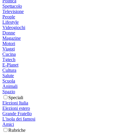
Politica
Spettacolo
Televisione
People
Lifestyle
Videogiochi
Donne
Magazine
Motori
Viaggi
Cucina
Tgtech
E-Planet
Cultura
Salute
Scuola
Animali
Spazio
Speciali
Elezioni Italia
Elezioni estero
Grande Fratello
L'isola dei famosi
Amici
Rubriche