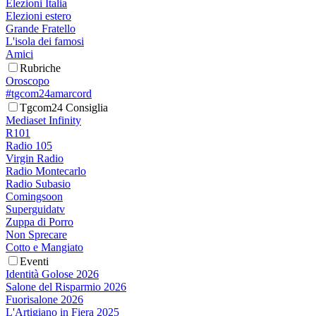
Elezioni Italia
Elezioni estero
Grande Fratello
L'isola dei famosi
Amici
Rubriche
Oroscopo
#tgcom24amarcord
Tgcom24 Consiglia
Mediaset Infinity
R101
Radio 105
Virgin Radio
Radio Montecarlo
Radio Subasio
Comingsoon
Superguidatv
Zuppa di Porro
Non Sprecare
Cotto e Mangiato
Eventi
Identità Golose 2026
Salone del Risparmio 2026
Fuorisalone 2026
L'Artigiano in Fiera 2025