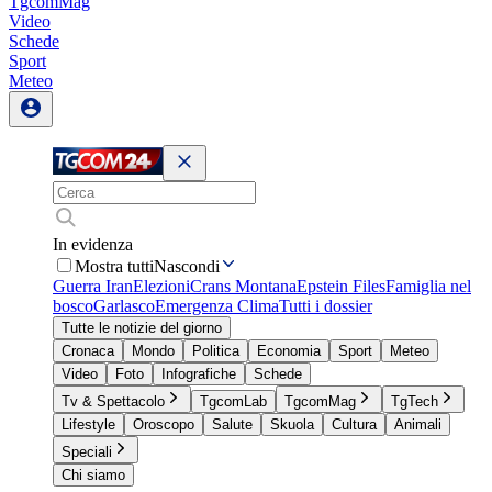
TgcomMag
Video
Schede
Sport
Meteo
In evidenza
Mostra tutti
Nascondi
Guerra Iran
Elezioni
Crans Montana
Epstein Files
Famiglia nel
bosco
Garlasco
Emergenza Clima
Tutti i dossier
Tutte le notizie del giorno
Cronaca
Mondo
Politica
Economia
Sport
Meteo
Video
Foto
Infografiche
Schede
Tv & Spettacolo
TgcomLab
TgcomMag
TgTech
Lifestyle
Oroscopo
Salute
Skuola
Cultura
Animali
Speciali
Chi siamo