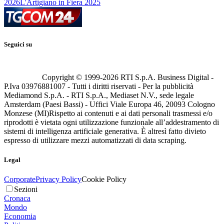
2026
L'Artigiano in Fiera 2025
Seguici su
Copyright © 1999-
2026
RTI S.p.A. Business Digital -
P.Iva 03976881007 - Tutti i diritti riservati - Per la pubblicità
Mediamond S.p.A. - RTI S.p.A., Mediaset N.V., sede legale
Amsterdam (Paesi Bassi) - Uffici Viale Europa 46, 20093 Cologno
Monzese (MI)
Rispetto ai contenuti e ai dati personali trasmessi e/o
riprodotti è vietata ogni utilizzazione funzionale all’addestramento di
sistemi di intelligenza artificiale generativa. È altresì fatto divieto
espresso di utilizzare mezzi automatizzati di data scraping.
Legal
Corporate
Privacy Policy
Cookie Policy
Sezioni
Cronaca
Mondo
Economia