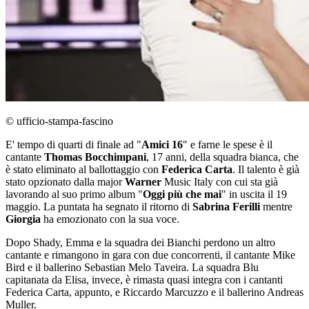
© ufficio-stampa-fascino
E' tempo di quarti di finale ad "
Amici 16
" e farne le spese è il
cantante
Thomas Bocchimpani
, 17 anni, della squadra bianca, che
è stato eliminato al ballottaggio con
Federica Carta
. Il talento è già
stato opzionato dalla major
Warner
Music Italy con cui sta già
lavorando al suo primo album "
Oggi più che mai
" in uscita il 19
maggio. La puntata ha segnato il ritorno di
Sabrina Ferilli
mentre
Giorgia
ha emozionato con la sua voce.
Dopo Shady, Emma e la squadra dei Bianchi perdono un altro
cantante e rimangono in gara con due concorrenti, il cantante Mike
Bird e il ballerino Sebastian Melo Taveira. La squadra Blu
capitanata da Elisa, invece, è rimasta quasi integra con i cantanti
Federica Carta, appunto, e Riccardo Marcuzzo e il ballerino Andreas
Muller.