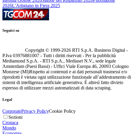
Identità Golose 2026
Salone del Risparmio 2026
Fuorisalone
2026
L'Artigiano in Fiera 2025
Seguici su
Copyright © 1999-
2026
RTI S.p.A. Business Digital -
P.Iva 03976881007 - Tutti i diritti riservati - Per la pubblicità
Mediamond S.p.A. - RTI S.p.A., Mediaset N.V., sede legale
Amsterdam (Paesi Bassi) - Uffici Viale Europa 46, 20093 Cologno
Monzese (MI)
Rispetto ai contenuti e ai dati personali trasmessi e/o
riprodotti è vietata ogni utilizzazione funzionale all’addestramento di
sistemi di intelligenza artificiale generativa. È altresì fatto divieto
espresso di utilizzare mezzi automatizzati di data scraping.
Legal
Corporate
Privacy Policy
Cookie Policy
Sezioni
Cronaca
Mondo
Economia