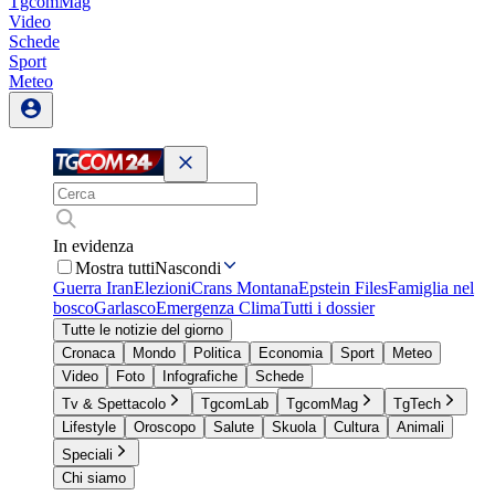
TgcomMag
Video
Schede
Sport
Meteo
In evidenza
Mostra tutti
Nascondi
Guerra Iran
Elezioni
Crans Montana
Epstein Files
Famiglia nel
bosco
Garlasco
Emergenza Clima
Tutti i dossier
Tutte le notizie del giorno
Cronaca
Mondo
Politica
Economia
Sport
Meteo
Video
Foto
Infografiche
Schede
Tv & Spettacolo
TgcomLab
TgcomMag
TgTech
Lifestyle
Oroscopo
Salute
Skuola
Cultura
Animali
Speciali
Chi siamo