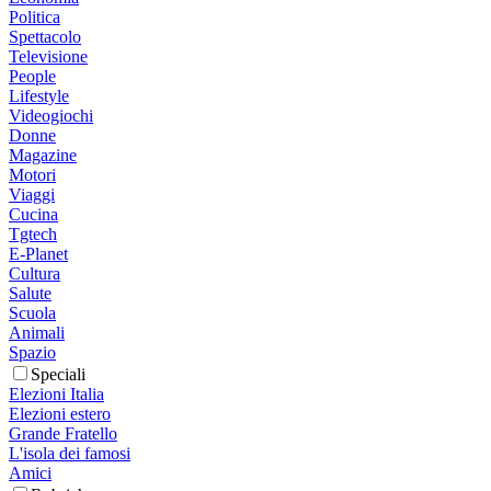
Politica
Spettacolo
Televisione
People
Lifestyle
Videogiochi
Donne
Magazine
Motori
Viaggi
Cucina
Tgtech
E-Planet
Cultura
Salute
Scuola
Animali
Spazio
Speciali
Elezioni Italia
Elezioni estero
Grande Fratello
L'isola dei famosi
Amici