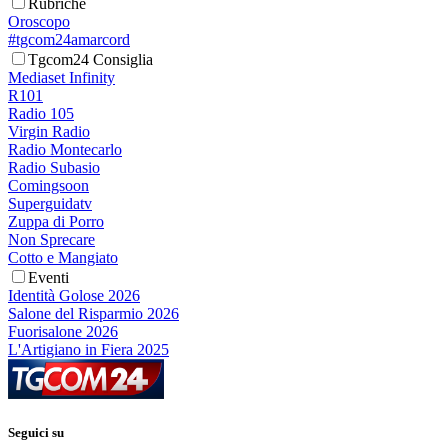
Rubriche
Oroscopo
#tgcom24amarcord
Tgcom24 Consiglia
Mediaset Infinity
R101
Radio 105
Virgin Radio
Radio Montecarlo
Radio Subasio
Comingsoon
Superguidatv
Zuppa di Porro
Non Sprecare
Cotto e Mangiato
Eventi
Identità Golose 2026
Salone del Risparmio 2026
Fuorisalone 2026
L'Artigiano in Fiera 2025
Seguici su