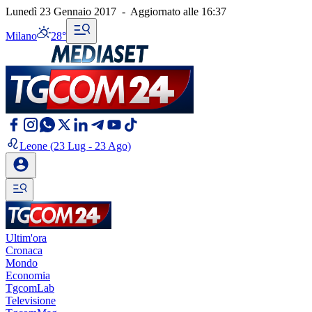
Lunedì 23 Gennaio 2017
-
Aggiornato alle
16:37
Milano
28°
Leone
(23 Lug - 23 Ago)
Ultim'ora
Cronaca
Mondo
Economia
TgcomLab
Televisione