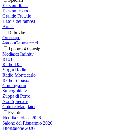
Speciali
Elezioni Italia
Elezioni estero
Grande Fratello
L'isola dei famosi
Amici
Rubriche
Oroscopo
#tgcom24amarcord
Tgcom24 Consiglia
Mediaset Infinity
R101
Radio 105
Virgin Radio
Radio Montecarlo
Radio Subasio
Comingsoon
Superguidatv
Zuppa di Porro
Non Sprecare
Cotto e Mangiato
Eventi
Identità Golose 2026
Salone del Risparmio 2026
Fuorisalone 2026