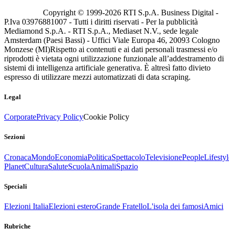
Copyright © 1999-
2026
RTI S.p.A. Business Digital -
P.Iva 03976881007 - Tutti i diritti riservati - Per la pubblicità
Mediamond S.p.A. - RTI S.p.A., Mediaset N.V., sede legale
Amsterdam (Paesi Bassi) - Uffici Viale Europa 46, 20093 Cologno
Monzese (MI)
Rispetto ai contenuti e ai dati personali trasmessi e/o
riprodotti è vietata ogni utilizzazione funzionale all’addestramento di
sistemi di intelligenza artificiale generativa. È altresì fatto divieto
espresso di utilizzare mezzi automatizzati di data scraping.
Legal
Corporate
Privacy Policy
Cookie Policy
Sezioni
Cronaca
Mondo
Economia
Politica
Spettacolo
Televisione
People
Lifestyl
Planet
Cultura
Salute
Scuola
Animali
Spazio
Speciali
Elezioni Italia
Elezioni estero
Grande Fratello
L'isola dei famosi
Amici
Rubriche