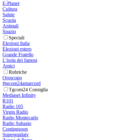
E-Planet
Cultura
Salute
Scuola
Animali
Spazio
Speciali
Elezioni Italia
Elezioni estero
Grande Fratello
L'isola dei famosi
Amici
Rubriche
Oroscopo
#tgcom24amarcord
Tgcom24 Consiglia
Mediaset Infinity
R101
Radio 105
Virgin Radio
Radio Montecarlo
Radio Subasio
Comingsoon
Superguidatv