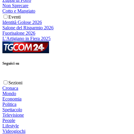
Zuppa di Porro
Non Sprecare
Cotto e Mangiato
Eventi
Identità Golose 2026
Salone del Risparmio 2026
Fuorisalone 2026
L'Artigiano in Fiera 2025
Seguici su
Sezioni
Cronaca
Mondo
Economia
Politica
Spettacolo
Televisione
People
Lifestyle
Videogiochi