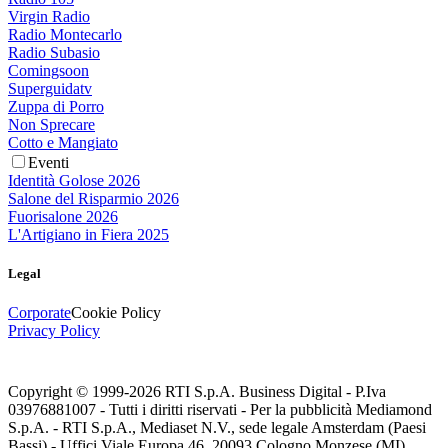
Virgin Radio
Radio Montecarlo
Radio Subasio
Comingsoon
Superguidatv
Zuppa di Porro
Non Sprecare
Cotto e Mangiato
Eventi
Identità Golose 2026
Salone del Risparmio 2026
Fuorisalone 2026
L'Artigiano in Fiera 2025
Legal
Corporate
Cookie Policy
Privacy Policy
Copyright © 1999-
2026
RTI S.p.A. Business Digital - P.Iva
03976881007 - Tutti i diritti riservati - Per la pubblicità Mediamond
S.p.A. - RTI S.p.A., Mediaset N.V., sede legale Amsterdam (Paesi
Bassi) - Uffici Viale Europa 46, 20093 Cologno Monzese (MI)