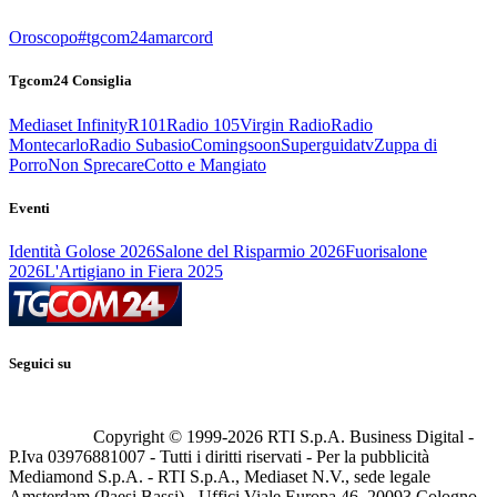
Oroscopo
#tgcom24amarcord
Tgcom24 Consiglia
Mediaset Infinity
R101
Radio 105
Virgin Radio
Radio
Montecarlo
Radio Subasio
Comingsoon
Superguidatv
Zuppa di
Porro
Non Sprecare
Cotto e Mangiato
Eventi
Identità Golose 2026
Salone del Risparmio 2026
Fuorisalone
2026
L'Artigiano in Fiera 2025
Seguici su
Copyright © 1999-
2026
RTI S.p.A. Business Digital -
P.Iva 03976881007 - Tutti i diritti riservati - Per la pubblicità
Mediamond S.p.A. - RTI S.p.A., Mediaset N.V., sede legale
Amsterdam (Paesi Bassi) - Uffici Viale Europa 46, 20093 Cologno