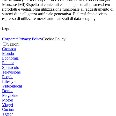
Monzese (MI)
Rispetto ai contenuti e ai dati personali trasmessi e/o
riprodotti è vietata ogni utilizzazione funzionale all’addestramento di
sistemi di intelligenza artificiale generativa. È altresì fatto divieto
espresso di utilizzare mezzi automatizzati di data scraping.
Legal
Corporate
Privacy Policy
Cookie Policy
Sezioni
Cronaca
Mondo
Economia
Politica
Spettacolo
Televisione
People
Lifestyle
Videogiochi
Donne
Magazine
Motori
Viaggi
Cucina
Tgtech