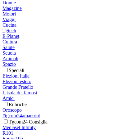
Donne
Magazine
Motori
Viaggi
Cucina
Tgtech
E-Planet
Cultura
Salute
Scuola
Animali
Spazio
Speciali
Elezioni Italia
Elezioni estero
Grande Fratello
L'isola dei famosi
Amici
Rubriche
Oroscopo
#tgcom24amarcord
Tgcom24 Consiglia
Mediaset Infinity
R101
Radio 105