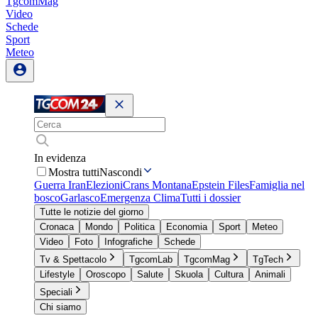
TgcomMag
Video
Schede
Sport
Meteo
In evidenza
Mostra tutti
Nascondi
Guerra Iran
Elezioni
Crans Montana
Epstein Files
Famiglia nel
bosco
Garlasco
Emergenza Clima
Tutti i dossier
Tutte le notizie del giorno
Cronaca
Mondo
Politica
Economia
Sport
Meteo
Video
Foto
Infografiche
Schede
Tv & Spettacolo
TgcomLab
TgcomMag
TgTech
Lifestyle
Oroscopo
Salute
Skuola
Cultura
Animali
Speciali
Chi siamo