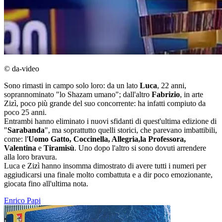
© da-video
Sono rimasti in campo solo loro: da un lato
Luca
, 22 anni,
soprannominato "lo Shazam umano"; dall'altro
Fabrizio
, in arte
Zizì, poco più grande del suo concorrente: ha infatti compiuto da
poco 25 anni.
Entrambi hanno eliminato i nuovi sfidanti di quest'ultima edizione di
"
Sarabanda
", ma soprattutto quelli storici, che parevano imbattibili,
come: l'
Uomo Gatto, Coccinella, Allegria,la Professora,
Valentina
e
Tiramisù
. Uno dopo l'altro si sono dovuti arrendere
alla loro bravura.
Luca e Zizì hanno insomma dimostrato di avere tutti i numeri per
aggiudicarsi una finale molto combattuta e a dir poco emozionante,
giocata fino all'ultima nota.
Enrico Papi