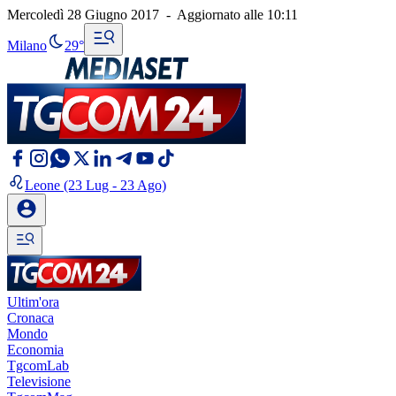
Mercoledì 28 Giugno 2017
-
Aggiornato alle
10:11
Milano
29°
Leone
(23 Lug - 23 Ago)
Ultim'ora
Cronaca
Mondo
Economia
TgcomLab
Televisione