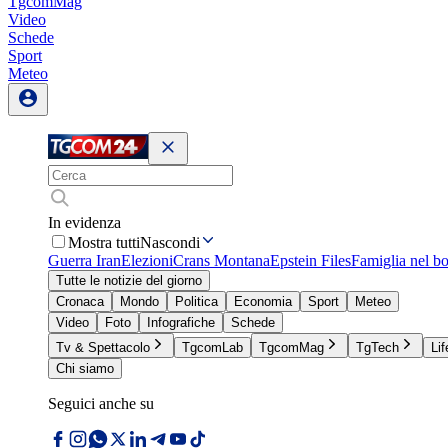
TgcomMag
Video
Schede
Sport
Meteo
In evidenza
Mostra tutti
Nascondi
Guerra Iran
Elezioni
Crans Montana
Epstein Files
Famiglia nel b
Tutte le notizie del giorno
Cronaca
Mondo
Politica
Economia
Sport
Meteo
Video
Foto
Infografiche
Schede
Tv & Spettacolo
TgcomLab
TgcomMag
TgTech
Lif
Chi siamo
Seguici anche su