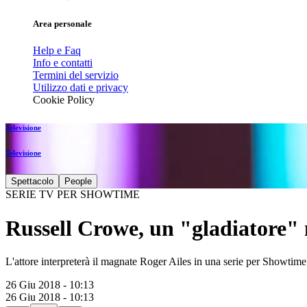
Area personale
Help e Faq
Info e contatti
Termini del servizio
Utilizzo dati e privacy
Cookie Policy
Televisione
Televisione
Spettacolo
People
SERIE TV PER SHOWTIME
Russell Crowe, un "gladiatore" 
L'attore interpreterà il magnate Roger Ailes in una serie per Showtime
26 Giu 2018 - 10:13
26 Giu 2018 - 10:13