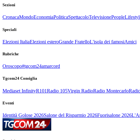
Sezioni
Cronaca
Mondo
Economia
Politica
Spettacolo
Televisione
People
Lifestyl
Speciali
Elezioni Italia
Elezioni estero
Grande Fratello
L'isola dei famosi
Amici
Rubriche
Oroscopo
#tgcom24amarcord
Tgcom24 Consiglia
Mediaset Infinity
R101
Radio 105
Virgin Radio
Radio Montecarlo
Radio
Eventi
Identità Golose 2026
Salone del Risparmio 2026
Fuorisalone 2026
L'Ar