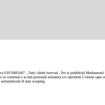
va 03976881007 - Tutti i diritti riservati - Per la pubblicità Mediamon
o ai contenuti e ai dati personali trasmessi e/o riprodotti è vietata ogni 
zi automatizzati di data scraping.