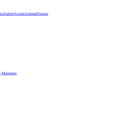
ura
Salute
Scuola
Animali
Spazio
e Mangiato