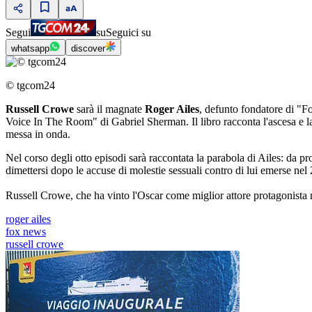
Segui
su
Seguici su
whatsapp
discover
© tgcom24
Russell Crowe
sarà il magnate
Roger Ailes
, defunto fondatore di "F
Voice In The Room" di Gabriel Sherman. Il libro racconta l'ascesa e l
messa in onda.
Nel corso degli otto episodi sarà raccontata la parabola di Ailes: da p
dimettersi dopo le accuse di molestie sessuali contro di lui emerse n
Russell Crowe, che ha vinto l'Oscar come miglior attore protagonista n
roger ailes
fox news
russell crowe