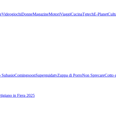
e
Videogiochi
Donne
Magazine
Motori
Viaggi
Cucina
Tgtech
E-Planet
Cult
 Subasio
Comingsoon
Superguidatv
Zuppa di Porro
Non Sprecare
Cotto 
tigiano in Fiera 2025