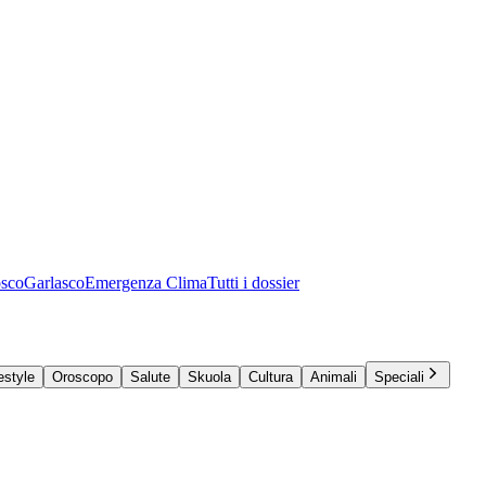
osco
Garlasco
Emergenza Clima
Tutti i dossier
estyle
Oroscopo
Salute
Skuola
Cultura
Animali
Speciali