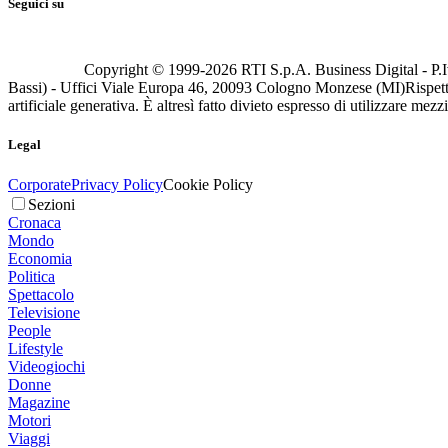
Seguici su
Copyright © 1999-
2026
RTI S.p.A. Business Digital - P.I
Bassi) - Uffici Viale Europa 46, 20093 Cologno Monzese (MI)
Rispett
artificiale generativa. È altresì fatto divieto espresso di utilizzare mez
Legal
Corporate
Privacy Policy
Cookie Policy
Sezioni
Cronaca
Mondo
Economia
Politica
Spettacolo
Televisione
People
Lifestyle
Videogiochi
Donne
Magazine
Motori
Viaggi