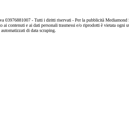
va 03976881007 - Tutti i diritti riservati - Per la pubblicità Mediamon
o ai contenuti e ai dati personali trasmessi e/o riprodotti è vietata ogni 
zi automatizzati di data scraping.