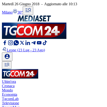
Martedì 26 Giugno 2018
-
Aggiornato alle
10:13
Milano
30°
Leone
(23 Lug - 23 Ago)
Ultim'ora
Cronaca
Mondo
Economia
TgcomLab
Televisione