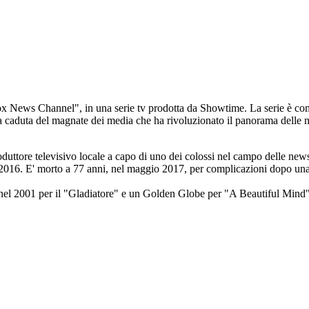
ox News Channel", in una serie tv prodotta da Showtime. La serie è com
a caduta del magnate dei media che ha rivoluzionato il panorama delle no
roduttore televisivo locale a capo di uno dei colossi nel campo delle new
el 2016. E' morto a 77 anni, nel maggio 2017, per complicazioni dopo un
el 2001 per il "Gladiatore" e un Golden Globe per "A Beautiful Mind", si