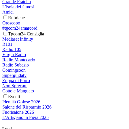
Grande Fratello
L'isola dei famosi
Amici
Rubriche
Oroscopo
#tgcom24amarcord
Tgcom24 Consiglia
Mediaset Infinity
R101
Radio 105
Virgin Radio
Radio Montecarlo
Radio Subasio
Comingsoon
Superguidatv
Zuppa di Porro
Non Sprecare
Cotto e Mangiato
Eventi
Identità Golose 2026
Salone del Risparmio 2026
Fuorisalone 2026
L'Artigiano in Fiera 2025
Legal