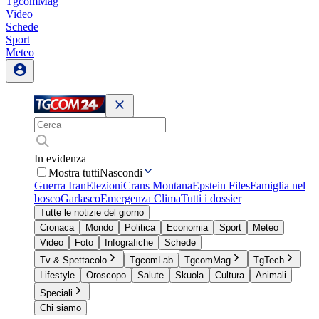
TgcomMag
Video
Schede
Sport
Meteo
In evidenza
Mostra tutti
Nascondi
Guerra Iran
Elezioni
Crans Montana
Epstein Files
Famiglia nel
bosco
Garlasco
Emergenza Clima
Tutti i dossier
Tutte le notizie del giorno
Cronaca
Mondo
Politica
Economia
Sport
Meteo
Video
Foto
Infografiche
Schede
Tv & Spettacolo
TgcomLab
TgcomMag
TgTech
Lifestyle
Oroscopo
Salute
Skuola
Cultura
Animali
Speciali
Chi siamo