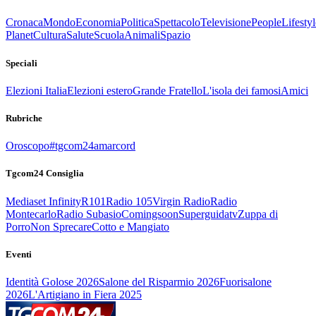
Cronaca
Mondo
Economia
Politica
Spettacolo
Televisione
People
Lifestyl
Planet
Cultura
Salute
Scuola
Animali
Spazio
Speciali
Elezioni Italia
Elezioni estero
Grande Fratello
L'isola dei famosi
Amici
Rubriche
Oroscopo
#tgcom24amarcord
Tgcom24 Consiglia
Mediaset Infinity
R101
Radio 105
Virgin Radio
Radio
Montecarlo
Radio Subasio
Comingsoon
Superguidatv
Zuppa di
Porro
Non Sprecare
Cotto e Mangiato
Eventi
Identità Golose 2026
Salone del Risparmio 2026
Fuorisalone
2026
L'Artigiano in Fiera 2025