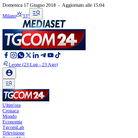
Domenica 17 Giugno 2018
-
Aggiornato alle
15:04
Milano
33°
Leone
(23 Lug - 23 Ago)
Ultim'ora
Cronaca
Mondo
Economia
TgcomLab
Televisione