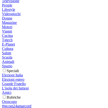
Televisione
People
Lifestyle
Videogiochi
Donne
Magazine
Motori
Viaggi
Cucina
Tgtech
E-Planet
Cultura
Salute
Scuola
Animali
Spazio
Speciali
Elezioni Italia
Elezioni estero
Grande Fratello
L'isola dei famosi
Amici
Rubriche
Oroscopo
#tgcom24amarcord