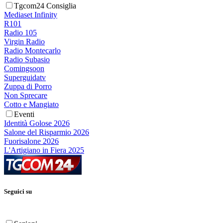
Tgcom24 Consiglia
Mediaset Infinity
R101
Radio 105
Virgin Radio
Radio Montecarlo
Radio Subasio
Comingsoon
Superguidatv
Zuppa di Porro
Non Sprecare
Cotto e Mangiato
Eventi
Identità Golose 2026
Salone del Risparmio 2026
Fuorisalone 2026
L'Artigiano in Fiera 2025
Seguici su