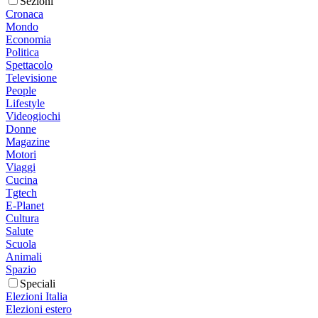
Sezioni
Cronaca
Mondo
Economia
Politica
Spettacolo
Televisione
People
Lifestyle
Videogiochi
Donne
Magazine
Motori
Viaggi
Cucina
Tgtech
E-Planet
Cultura
Salute
Scuola
Animali
Spazio
Speciali
Elezioni Italia
Elezioni estero