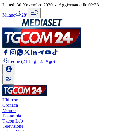
Lunedì 30 Novembre 2020
-
Aggiornato alle
02:33
Milano
28°
Leone
(23 Lug - 23 Ago)
Ultim'ora
Cronaca
Mondo
Economia
TgcomLab
Televisione