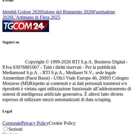
Eventi
Identità Golose 2026
Salone del Risparmio 2026
Fuorisalone
2026
L'Artigiano in Fiera 2025
Seguici su
Copyright © 1999-
2026
RTI S.p.A. Business Digital -
P.Iva 03976881007 - Tutti i diritti riservati - Per la pubblicità
Mediamond S.p.A. - RTI S.p.A., Mediaset N.V., sede legale
Amsterdam (Paesi Bassi) - Uffici Viale Europa 46, 20093 Cologno
Monzese (MI)
Rispetto ai contenuti e ai dati personali trasmessi e/o
riprodotti è vietata ogni utilizzazione funzionale all’addestramento di
sistemi di intelligenza artificiale generativa. È altresì fatto divieto
espresso di utilizzare mezzi automatizzati di data scraping.
Legal
Corporate
Privacy Policy
Cookie Policy
Sezioni