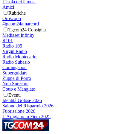
L'isola dei famosi
Amici
Rubriche
Oroscopo
#tgcom24amarcord
Tgcom24 Consiglia
Mediaset Infinity
R101
Radio 105
Virgin Radio
Radio Montecarlo
Radio Subasio
Comingsoon
Superguidatv
Zuppa di Porro
Non Sprecare
Cotto e Mangiato
Eventi
Identità Golose 2026
Salone del Risparmio 2026
Fuorisalone 2026
L'Artigiano in Fiera 2025