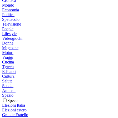
Cronaca
Mondo
Economia
Politica
Spettacolo
Televisione
People
Lifestyle
Videogiochi
Donne
Magazine
Motori
Viaggi
Cucina
Tgtech
E-Planet
Cultura
Salute
Scuola
Animali
Spazio
Speciali
Elezioni Italia
Elezioni estero
Grande Fratello