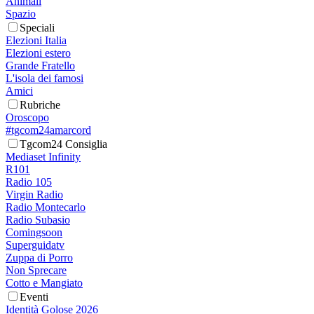
Animali
Spazio
Speciali
Elezioni Italia
Elezioni estero
Grande Fratello
L'isola dei famosi
Amici
Rubriche
Oroscopo
#tgcom24amarcord
Tgcom24 Consiglia
Mediaset Infinity
R101
Radio 105
Virgin Radio
Radio Montecarlo
Radio Subasio
Comingsoon
Superguidatv
Zuppa di Porro
Non Sprecare
Cotto e Mangiato
Eventi
Identità Golose 2026