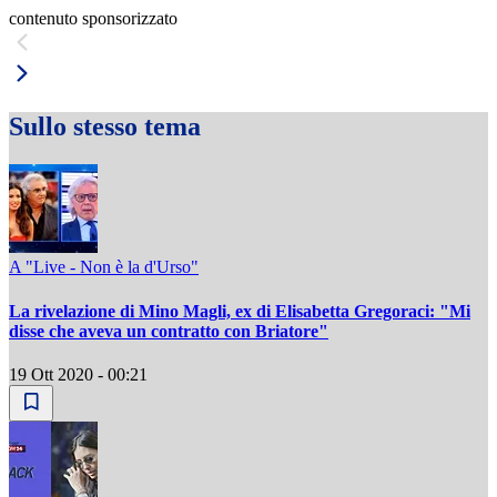
contenuto sponsorizzato
Sullo stesso tema
A "Live - Non è la d'Urso"
La rivelazione di Mino Magli, ex di Elisabetta Gregoraci: "Mi
disse che aveva un contratto con Briatore"
19 Ott 2020 - 00:21