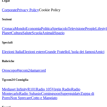
Legal
Corporate
Privacy Policy
Cookie Policy
Sezioni
Cronaca
Mondo
Economia
Politica
Spettacolo
Televisione
People
Lifestyl
Planet
Cultura
Salute
Scuola
Animali
Spazio
Speciali
Elezioni Italia
Elezioni estero
Grande Fratello
L'isola dei famosi
Amici
Rubriche
Oroscopo
#tgcom24amarcord
Tgcom24 Consiglia
Mediaset Infinity
R101
Radio 105
Virgin Radio
Radio
Montecarlo
Radio Subasio
Comingsoon
Superguidatv
Zuppa di
Porro
Non Sprecare
Cotto e Mangiato