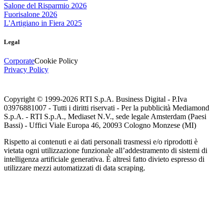
Salone del Risparmio 2026
Fuorisalone 2026
L'Artigiano in Fiera 2025
Legal
Corporate
Cookie Policy
Privacy Policy
Copyright © 1999-
2026
RTI S.p.A. Business Digital - P.Iva
03976881007 - Tutti i diritti riservati - Per la pubblicità Mediamond
S.p.A. - RTI S.p.A., Mediaset N.V., sede legale Amsterdam (Paesi
Bassi) - Uffici Viale Europa 46, 20093 Cologno Monzese (MI)
Rispetto ai contenuti e ai dati personali trasmessi e/o riprodotti è
vietata ogni utilizzazione funzionale all’addestramento di sistemi di
intelligenza artificiale generativa. È altresì fatto divieto espresso di
utilizzare mezzi automatizzati di data scraping.