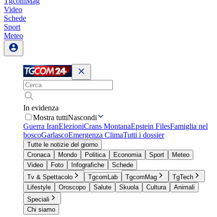
TgcomMag
Video
Schede
Sport
Meteo
In evidenza
Mostra tutti
Nascondi
Guerra Iran
Elezioni
Crans Montana
Epstein Files
Famiglia nel
bosco
Garlasco
Emergenza Clima
Tutti i dossier
Tutte le notizie del giorno
Cronaca
Mondo
Politica
Economia
Sport
Meteo
Video
Foto
Infografiche
Schede
Tv & Spettacolo
TgcomLab
TgcomMag
TgTech
Lifestyle
Oroscopo
Salute
Skuola
Cultura
Animali
Speciali
Chi siamo