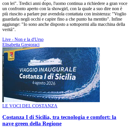
con lei". Tredici anni dopo, l'uomo continua a richiedere a gran voce
un confronto aperto con la showgirl, con la quale a suo dire non è
più riuscito a parlare pur avendola contattata con insistenza: "Voglio
guardarla negli occhi e capire fino a che punto ha mentito". Infine
aggiunge: "Io sono anche disposto a sottopormi alla macchina della
verità".
Live - Non e la d'Urso
Elisabetta Gregoraci
LE VOCI DEL COSTANZA
Costanza I di Sicilia, tra tecnologia e comfort: la
nave green della Regione