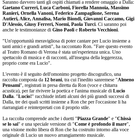
Saranno davvero tanti gli ospiti chiamati a rendere omaggio a Dalla:
Gaetano Curreri, Luca Carboni, Fiorella Mannoia, Massimo
Ranieri, Ornella Vanoni, Federico Zampaglione, Serena
Autieri, Alice, Annalisa, Mario Biondi, Giovanni Caccamo, Gigi
D'Alessio, Giusy Ferreri, Noemi, Paola Turci
. Ci saranno poi
anche le testimonianze di
Gino Paoli
e
Roberto Vecchioni
.
"Un'opportunità meravigliosa di poter cantare per Lucio insieme a
tanti amici e grandi artisti", ha raccontato Ron. "Fare questo evento
al Teatro Romano di Verona è stata un'esperienza unica. Uno
spettacolo di musica e di racconti, all'insegna della leggerezza,
proprio come era Lucio".
L'evento è il seguito dell'omonimo progetto discografico, una
raccolta composta da
12 brani
, tra cui l'inedito sanremese "
Almeno
Pensami
", registrati in presa diretta da Ron (voce e chitarra
acustica), per far rivivere la poetica e l'anima musicale di
Lucio
Dalla
. "
Lucio!
" racchiude infatti alcuni dei più grandi successi di
Dalla, tre dei quali scritti insieme a Ron che per l'occasione li ha
riarrangiati e reinterpretati con il proprio stile.
La raccolta comprende anche i duetti "
Piazza Grande
" e "
Chissà
se lo sai
" e una speciale versione di "
Come è profondo il mare
",
una visione molto libera di Ron che ha costruito intorno alla voce
originale di Lucio un nuovo arrangiamento musicale.