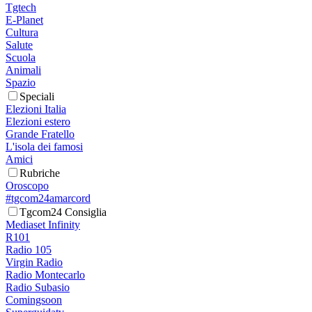
Tgtech
E-Planet
Cultura
Salute
Scuola
Animali
Spazio
Speciali
Elezioni Italia
Elezioni estero
Grande Fratello
L'isola dei famosi
Amici
Rubriche
Oroscopo
#tgcom24amarcord
Tgcom24 Consiglia
Mediaset Infinity
R101
Radio 105
Virgin Radio
Radio Montecarlo
Radio Subasio
Comingsoon