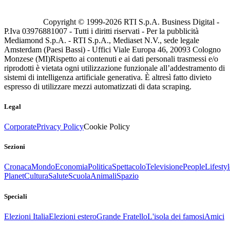
Copyright © 1999-
2026
RTI S.p.A. Business Digital -
P.Iva 03976881007 - Tutti i diritti riservati - Per la pubblicità
Mediamond S.p.A. - RTI S.p.A., Mediaset N.V., sede legale
Amsterdam (Paesi Bassi) - Uffici Viale Europa 46, 20093 Cologno
Monzese (MI)
Rispetto ai contenuti e ai dati personali trasmessi e/o
riprodotti è vietata ogni utilizzazione funzionale all’addestramento di
sistemi di intelligenza artificiale generativa. È altresì fatto divieto
espresso di utilizzare mezzi automatizzati di data scraping.
Legal
Corporate
Privacy Policy
Cookie Policy
Sezioni
Cronaca
Mondo
Economia
Politica
Spettacolo
Televisione
People
Lifestyl
Planet
Cultura
Salute
Scuola
Animali
Spazio
Speciali
Elezioni Italia
Elezioni estero
Grande Fratello
L'isola dei famosi
Amici