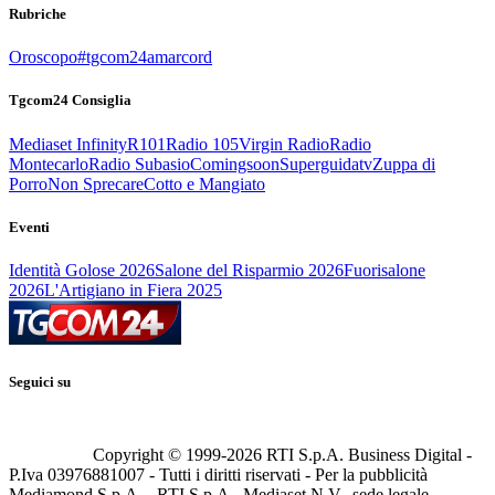
Rubriche
Oroscopo
#tgcom24amarcord
Tgcom24 Consiglia
Mediaset Infinity
R101
Radio 105
Virgin Radio
Radio
Montecarlo
Radio Subasio
Comingsoon
Superguidatv
Zuppa di
Porro
Non Sprecare
Cotto e Mangiato
Eventi
Identità Golose 2026
Salone del Risparmio 2026
Fuorisalone
2026
L'Artigiano in Fiera 2025
Seguici su
Copyright © 1999-
2026
RTI S.p.A. Business Digital -
P.Iva 03976881007 - Tutti i diritti riservati - Per la pubblicità
Mediamond S.p.A. - RTI S.p.A., Mediaset N.V., sede legale