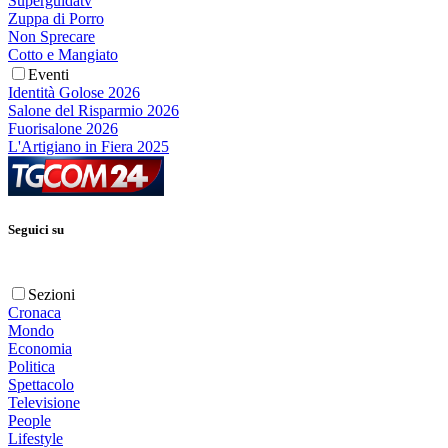
Superguidatv
Zuppa di Porro
Non Sprecare
Cotto e Mangiato
Eventi
Identità Golose 2026
Salone del Risparmio 2026
Fuorisalone 2026
L'Artigiano in Fiera 2025
Seguici su
Sezioni
Cronaca
Mondo
Economia
Politica
Spettacolo
Televisione
People
Lifestyle