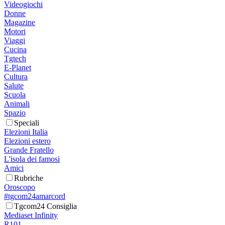
Videogiochi
Donne
Magazine
Motori
Viaggi
Cucina
Tgtech
E-Planet
Cultura
Salute
Scuola
Animali
Spazio
Speciali
Elezioni Italia
Elezioni estero
Grande Fratello
L'isola dei famosi
Amici
Rubriche
Oroscopo
#tgcom24amarcord
Tgcom24 Consiglia
Mediaset Infinity
R101