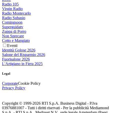
Radio 105
Virgin Radio
Radio Montecarlo
Radio Subasio
Comingsoon
Superguidatv
Zuppa di Porro
Non Sprecare
Cotto e Mangiato
Eventi
Identità Golose 2026
Salone del Risparmio 2026
Fuorisalone 2026
L'Artigiano in Fiera 2025
Legal
Corporate
Cookie Policy
Privacy Policy
Copyright © 1999-
2026
RTI S.p.A. Business Digital - P.Iva
03976881007 - Tutti i diritti riservati - Per la pubblicità Mediamond
S.p.A. - RTI S.p.A., Mediaset N.V., sede legale Amsterdam (Paesi