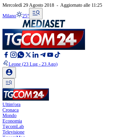
Mercoledì 29 Agosto 2018
-
Aggiornato alle
11:25
Milano
25°
Leone
(23 Lug - 23 Ago)
Ultim'ora
Cronaca
Mondo
Economia
TgcomLab
Televisione