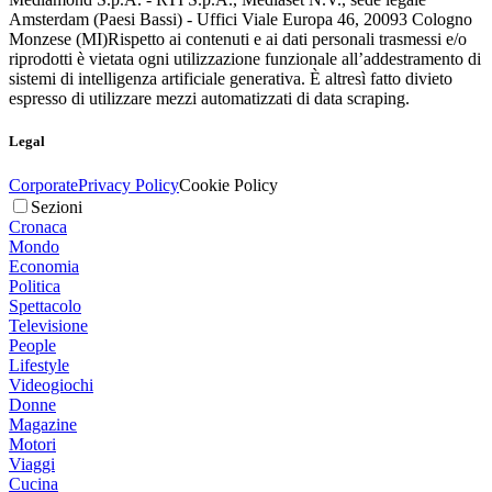
Amsterdam (Paesi Bassi) - Uffici Viale Europa 46, 20093 Cologno
Monzese (MI)
Rispetto ai contenuti e ai dati personali trasmessi e/o
riprodotti è vietata ogni utilizzazione funzionale all’addestramento di
sistemi di intelligenza artificiale generativa. È altresì fatto divieto
espresso di utilizzare mezzi automatizzati di data scraping.
Legal
Corporate
Privacy Policy
Cookie Policy
Sezioni
Cronaca
Mondo
Economia
Politica
Spettacolo
Televisione
People
Lifestyle
Videogiochi
Donne
Magazine
Motori
Viaggi
Cucina