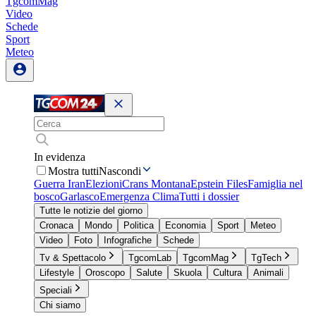
TgcomMag
Video
Schede
Sport
Meteo
In evidenza
Mostra tutti
Nascondi
Guerra Iran
Elezioni
Crans Montana
Epstein Files
Famiglia nel
bosco
Garlasco
Emergenza Clima
Tutti i dossier
Tutte le notizie del giorno
Cronaca
Mondo
Politica
Economia
Sport
Meteo
Video
Foto
Infografiche
Schede
Tv & Spettacolo
TgcomLab
TgcomMag
TgTech
Lifestyle
Oroscopo
Salute
Skuola
Cultura
Animali
Speciali
Chi siamo