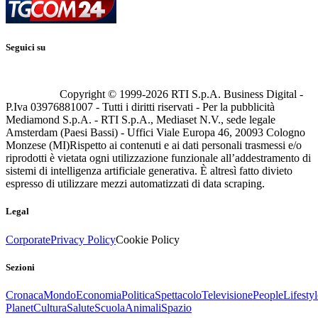
Seguici su
Copyright © 1999-
2026
RTI S.p.A. Business Digital -
P.Iva 03976881007 - Tutti i diritti riservati - Per la pubblicità
Mediamond S.p.A. - RTI S.p.A., Mediaset N.V., sede legale
Amsterdam (Paesi Bassi) - Uffici Viale Europa 46, 20093 Cologno
Monzese (MI)
Rispetto ai contenuti e ai dati personali trasmessi e/o
riprodotti è vietata ogni utilizzazione funzionale all’addestramento di
sistemi di intelligenza artificiale generativa. È altresì fatto divieto
espresso di utilizzare mezzi automatizzati di data scraping.
Legal
Corporate
Privacy Policy
Cookie Policy
Sezioni
Cronaca
Mondo
Economia
Politica
Spettacolo
Televisione
People
Lifestyl
Planet
Cultura
Salute
Scuola
Animali
Spazio