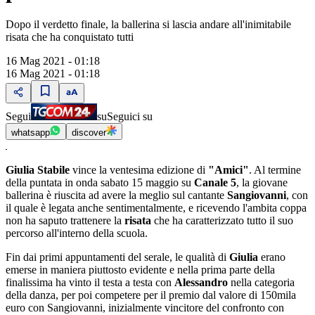
Dopo il verdetto finale, la ballerina si lascia andare all'inimitabile
risata che ha conquistato tutti
16 Mag 2021 - 01:18
16 Mag 2021 - 01:18
Segui
su
Seguici su
whatsapp
discover
Giulia Stabile
vince la ventesima edizione di
"Amici"
. Al termine
della puntata in onda sabato 15 maggio su
Canale 5
, la giovane
ballerina è riuscita ad avere la meglio sul cantante
Sangiovanni
, con
il quale è legata anche sentimentalmente, e ricevendo l'ambita coppa
non ha saputo trattenere la
risata
che ha caratterizzato tutto il suo
percorso all'interno della scuola.
Fin dai primi appuntamenti del serale, le qualità di
Giulia
erano
emerse in maniera piuttosto evidente e nella prima parte della
finalissima ha vinto il testa a testa con
Alessandro
nella categoria
della danza, per poi competere per il premio dal valore di 150mila
euro con Sangiovanni, inizialmente vincitore del confronto con