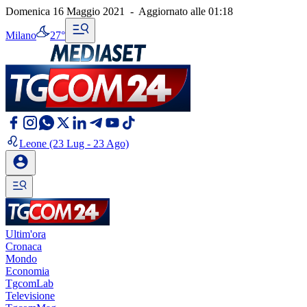
Domenica 16 Maggio 2021
-
Aggiornato alle
01:18
Milano
27°
Leone
(23 Lug - 23 Ago)
Ultim'ora
Cronaca
Mondo
Economia
TgcomLab
Televisione