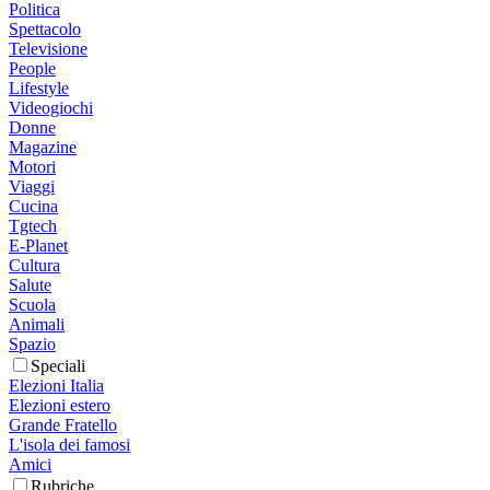
Politica
Spettacolo
Televisione
People
Lifestyle
Videogiochi
Donne
Magazine
Motori
Viaggi
Cucina
Tgtech
E-Planet
Cultura
Salute
Scuola
Animali
Spazio
Speciali
Elezioni Italia
Elezioni estero
Grande Fratello
L'isola dei famosi
Amici
Rubriche