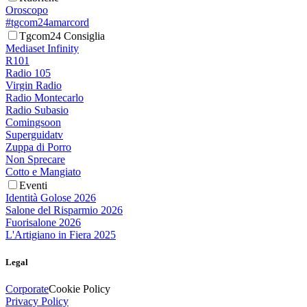
Oroscopo
#tgcom24amarcord
Tgcom24 Consiglia
Mediaset Infinity
R101
Radio 105
Virgin Radio
Radio Montecarlo
Radio Subasio
Comingsoon
Superguidatv
Zuppa di Porro
Non Sprecare
Cotto e Mangiato
Eventi
Identità Golose 2026
Salone del Risparmio 2026
Fuorisalone 2026
L'Artigiano in Fiera 2025
Legal
Corporate
Cookie Policy
Privacy Policy