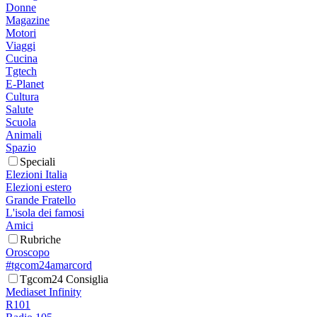
Donne
Magazine
Motori
Viaggi
Cucina
Tgtech
E-Planet
Cultura
Salute
Scuola
Animali
Spazio
Speciali
Elezioni Italia
Elezioni estero
Grande Fratello
L'isola dei famosi
Amici
Rubriche
Oroscopo
#tgcom24amarcord
Tgcom24 Consiglia
Mediaset Infinity
R101