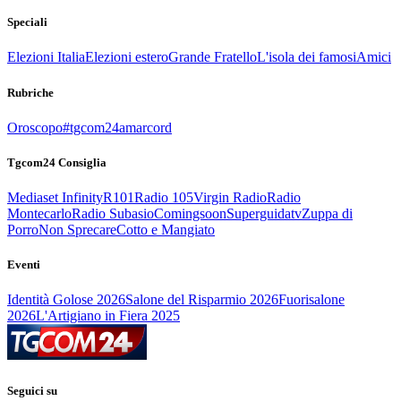
Speciali
Elezioni Italia
Elezioni estero
Grande Fratello
L'isola dei famosi
Amici
Rubriche
Oroscopo
#tgcom24amarcord
Tgcom24 Consiglia
Mediaset Infinity
R101
Radio 105
Virgin Radio
Radio
Montecarlo
Radio Subasio
Comingsoon
Superguidatv
Zuppa di
Porro
Non Sprecare
Cotto e Mangiato
Eventi
Identità Golose 2026
Salone del Risparmio 2026
Fuorisalone
2026
L'Artigiano in Fiera 2025
Seguici su