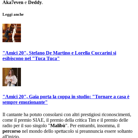
Aka7even
e
Deddy
.
Leggi anche
"Amici 20", Stefano De Martino e Lorella Cuccarini si
esibiscono nel "Tuca Tuca"
"Amici 20", Gaia porta la coppa in studio: "Tornare a casa è
sempre emozionante"
Il cantante ha potuto consolarsi con altri prestigiosi riconoscimenti,
come il premio SIAE, il premio della critica Tim e il premio delle
radio per il suo singolo "
Malibù
". Per entrambi, insomma, il
percorso
nel mondo dello spettacolo si preannuncia essere soltanto
all'inizio.