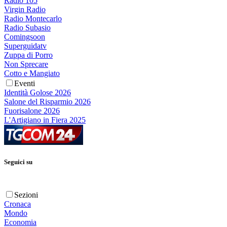
Radio 105
Virgin Radio
Radio Montecarlo
Radio Subasio
Comingsoon
Superguidatv
Zuppa di Porro
Non Sprecare
Cotto e Mangiato
Eventi
Identità Golose 2026
Salone del Risparmio 2026
Fuorisalone 2026
L'Artigiano in Fiera 2025
Seguici su
Sezioni
Cronaca
Mondo
Economia