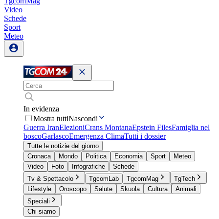
TgcomMag
Video
Schede
Sport
Meteo
In evidenza
Mostra tutti
Nascondi
Guerra Iran
Elezioni
Crans Montana
Epstein Files
Famiglia nel
bosco
Garlasco
Emergenza Clima
Tutti i dossier
Tutte le notizie del giorno
Cronaca
Mondo
Politica
Economia
Sport
Meteo
Video
Foto
Infografiche
Schede
Tv & Spettacolo
TgcomLab
TgcomMag
TgTech
Lifestyle
Oroscopo
Salute
Skuola
Cultura
Animali
Speciali
Chi siamo