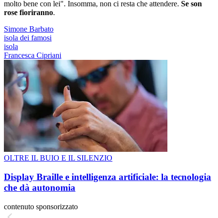
molto bene con lei". Insomma, non ci resta che attendere.
Se son
rose fioriranno
.
Simone Barbato
isola dei famosi
isola
Francesca Cipriani
OLTRE IL BUIO E IL SILENZIO
Display Braille e intelligenza artificiale: la tecnologia
che dà autonomia
contenuto sponsorizzato