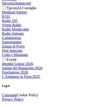
#tgcom24amarcord
Tgcom24 Consiglia
Mediaset Infinity
R101
Radio 105
Virgin Radio
Radio Montecarlo
Radio Subasio
Comingsoon
Superguidatv
Zuppa di Porro
Non Sprecare
Cotto e Mangiato
Eventi
Identità Golose 2026
Salone del Risparmio 2026
Fuorisalone 2026
L'Artigiano in Fiera 2025
Legal
Corporate
Cookie Policy
Privacy Policy