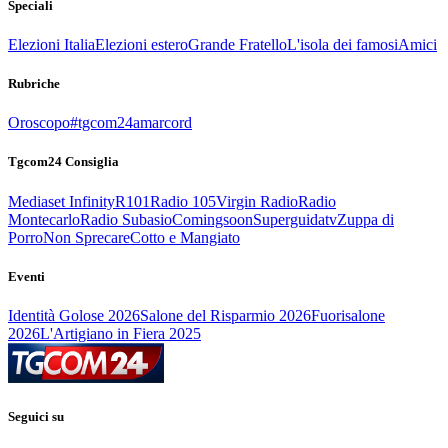
Speciali
Elezioni Italia
Elezioni estero
Grande Fratello
L'isola dei famosi
Amici
Rubriche
Oroscopo
#tgcom24amarcord
Tgcom24 Consiglia
Mediaset Infinity
R101
Radio 105
Virgin Radio
Radio
Montecarlo
Radio Subasio
Comingsoon
Superguidatv
Zuppa di
Porro
Non Sprecare
Cotto e Mangiato
Eventi
Identità Golose 2026
Salone del Risparmio 2026
Fuorisalone
2026
L'Artigiano in Fiera 2025
Seguici su