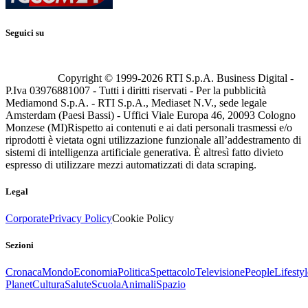
Seguici su
Copyright © 1999-
2026
RTI S.p.A. Business Digital -
P.Iva 03976881007 - Tutti i diritti riservati - Per la pubblicità
Mediamond S.p.A. - RTI S.p.A., Mediaset N.V., sede legale
Amsterdam (Paesi Bassi) - Uffici Viale Europa 46, 20093 Cologno
Monzese (MI)
Rispetto ai contenuti e ai dati personali trasmessi e/o
riprodotti è vietata ogni utilizzazione funzionale all’addestramento di
sistemi di intelligenza artificiale generativa. È altresì fatto divieto
espresso di utilizzare mezzi automatizzati di data scraping.
Legal
Corporate
Privacy Policy
Cookie Policy
Sezioni
Cronaca
Mondo
Economia
Politica
Spettacolo
Televisione
People
Lifestyl
Planet
Cultura
Salute
Scuola
Animali
Spazio