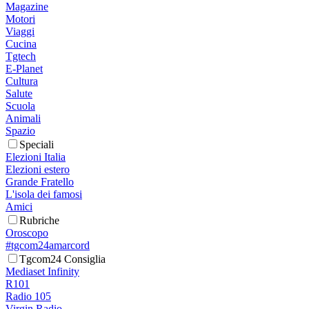
Magazine
Motori
Viaggi
Cucina
Tgtech
E-Planet
Cultura
Salute
Scuola
Animali
Spazio
Speciali
Elezioni Italia
Elezioni estero
Grande Fratello
L'isola dei famosi
Amici
Rubriche
Oroscopo
#tgcom24amarcord
Tgcom24 Consiglia
Mediaset Infinity
R101
Radio 105
Virgin Radio