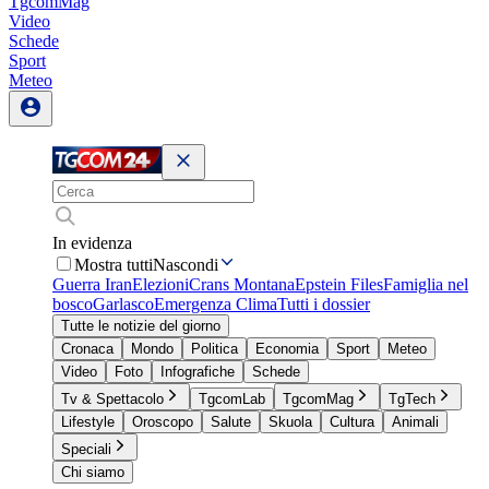
TgcomMag
Video
Schede
Sport
Meteo
In evidenza
Mostra tutti
Nascondi
Guerra Iran
Elezioni
Crans Montana
Epstein Files
Famiglia nel
bosco
Garlasco
Emergenza Clima
Tutti i dossier
Tutte le notizie del giorno
Cronaca
Mondo
Politica
Economia
Sport
Meteo
Video
Foto
Infografiche
Schede
Tv & Spettacolo
TgcomLab
TgcomMag
TgTech
Lifestyle
Oroscopo
Salute
Skuola
Cultura
Animali
Speciali
Chi siamo