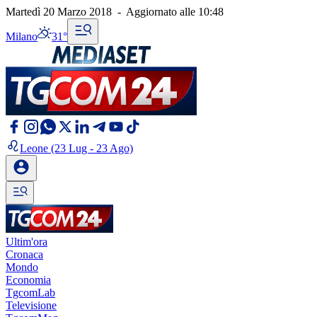
Martedì 20 Marzo 2018
-
Aggiornato alle
10:48
Milano
31°
Leone
(23 Lug - 23 Ago)
Ultim'ora
Cronaca
Mondo
Economia
TgcomLab
Televisione