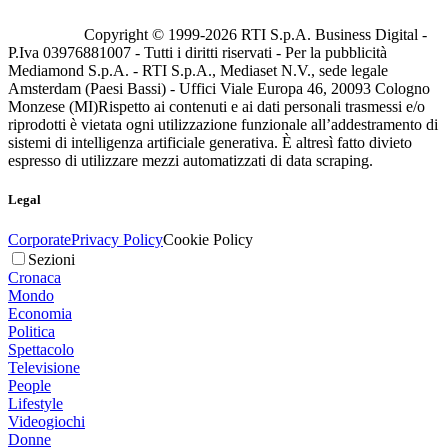
Copyright © 1999-
2026
RTI S.p.A. Business Digital -
P.Iva 03976881007 - Tutti i diritti riservati - Per la pubblicità
Mediamond S.p.A. - RTI S.p.A., Mediaset N.V., sede legale
Amsterdam (Paesi Bassi) - Uffici Viale Europa 46, 20093 Cologno
Monzese (MI)
Rispetto ai contenuti e ai dati personali trasmessi e/o
riprodotti è vietata ogni utilizzazione funzionale all’addestramento di
sistemi di intelligenza artificiale generativa. È altresì fatto divieto
espresso di utilizzare mezzi automatizzati di data scraping.
Legal
Corporate
Privacy Policy
Cookie Policy
Sezioni
Cronaca
Mondo
Economia
Politica
Spettacolo
Televisione
People
Lifestyle
Videogiochi
Donne