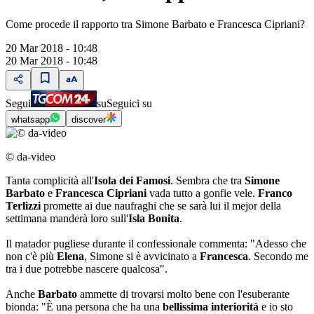
Come procede il rapporto tra Simone Barbato e Francesca Cipriani?
20 Mar 2018 - 10:48
20 Mar 2018 - 10:48
Segui
su
Seguici su
whatsapp
discover
© da-video
Tanta complicità all'
Isola dei Famosi
. Sembra che tra
Simone
Barbato
e
Francesca Cipriani
vada tutto a gonfie vele.
Franco
Terlizzi
promette ai due naufraghi che se sarà lui il mejor della
settimana manderà loro sull'
Isla Bonita
.
Il matador pugliese durante il confessionale commenta: "Adesso che
non c'è più
Elena
, Simone si è avvicinato a
Francesca
. Secondo me
tra i due potrebbe nascere qualcosa".
Anche
Barbato
ammette di trovarsi molto bene con l'esuberante
bionda: "È una persona che ha una
bellissima interiorità
e io sto