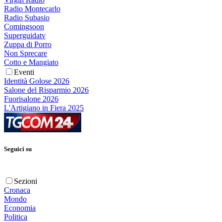
Radio Montecarlo
Radio Subasio
Comingsoon
Superguidatv
Zuppa di Porro
Non Sprecare
Cotto e Mangiato
Eventi
Identità Golose 2026
Salone del Risparmio 2026
Fuorisalone 2026
L'Artigiano in Fiera 2025
Seguici su
Sezioni
Cronaca
Mondo
Economia
Politica