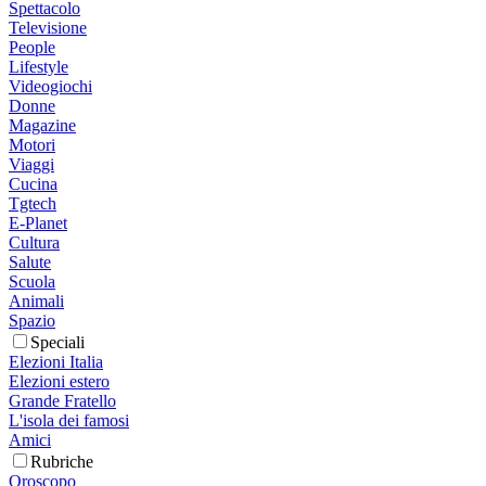
Spettacolo
Televisione
People
Lifestyle
Videogiochi
Donne
Magazine
Motori
Viaggi
Cucina
Tgtech
E-Planet
Cultura
Salute
Scuola
Animali
Spazio
Speciali
Elezioni Italia
Elezioni estero
Grande Fratello
L'isola dei famosi
Amici
Rubriche
Oroscopo