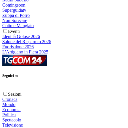
Comingsoon
Superguidatv
Zuppa di Porro
Non Sprecare
Cotto e Mangiato
Eventi
Identità Golose 2026
Salone del Risparmio 2026
Fuorisalone 2026
L'Artigiano in Fiera 2025
Seguici su
Sezioni
Cronaca
Mondo
Economia
Politica
Spettacolo
Televisione