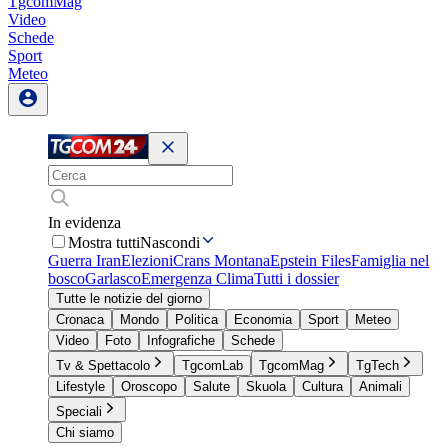
TgcomMag
Video
Schede
Sport
Meteo
In evidenza
Mostra tutti
Nascondi
Guerra Iran
Elezioni
Crans Montana
Epstein Files
Famiglia nel
bosco
Garlasco
Emergenza Clima
Tutti i dossier
Tutte le notizie del giorno
Cronaca
Mondo
Politica
Economia
Sport
Meteo
Video
Foto
Infografiche
Schede
Tv & Spettacolo
TgcomLab
TgcomMag
TgTech
Lifestyle
Oroscopo
Salute
Skuola
Cultura
Animali
Speciali
Chi siamo