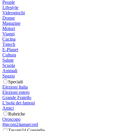
People
Lifestyle
Videogiochi
Donne
Magazine
Motori
Viaggi
Cucina
Tgtech
E-Planet
Cultura
Salute
Scuola
Animali
Spazio
Speciali
Elezioni Italia
Elezioni estero
Grande Fratello
L'isola dei famosi
Amici
Rubriche
Oroscopo
#tgcom24amarcord
Tgcom24 Consiglia