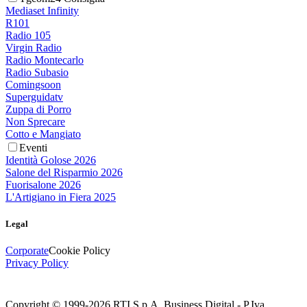
Mediaset Infinity
R101
Radio 105
Virgin Radio
Radio Montecarlo
Radio Subasio
Comingsoon
Superguidatv
Zuppa di Porro
Non Sprecare
Cotto e Mangiato
Eventi
Identità Golose 2026
Salone del Risparmio 2026
Fuorisalone 2026
L'Artigiano in Fiera 2025
Legal
Corporate
Cookie Policy
Privacy Policy
Copyright © 1999-
2026
RTI S.p.A. Business Digital - P.Iva