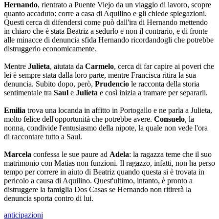
Hernando
, rientrato a Puente Viejo da un viaggio di lavoro, scopre
quanto accaduto: corre a casa di Aquilino e gli chiede spiegazioni.
Questi cerca di difendersi come può dall'ira di Hernando mettendo
in chiaro che è stata Beatriz a sedurlo e non il contrario, e di fronte
alle minacce di denuncia sfida Hernando ricordandogli che potrebbe
distruggerlo economicamente.
Mentre
Julieta
, aiutata da
Carmelo
, cerca di far capire ai poveri che
lei è sempre stata dalla loro parte, mentre Francisca ritira la sua
denuncia. Subito dopo, però,
Prudencio
le racconta della storia
sentimentale tra
Saul
e
Julieta
e così inizia a tramare per separarli.
Emilia
trova una locanda in affitto in Portogallo e ne parla a Julieta,
molto felice dell'opportunità che potrebbe avere.
Consuelo
, la
nonna, condivide l'entusiasmo della nipote, la quale non vede l'ora
di raccontare tutto a Saul.
Marcela
confessa le sue paure ad
Adela
: la ragazza teme che il suo
matrimonio con Matias non funzioni. Il ragazzo, infatti, non ha perso
tempo per correre in aiuto di Beatriz quando questa si è trovata in
pericolo a causa di Aquilino. Quest'ultimo, intanto, è pronto a
distruggere la famiglia Dos Casas se Hernando non ritirerà la
denuncia sporta contro di lui.
anticipazioni