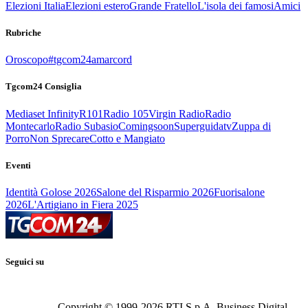
Elezioni Italia
Elezioni estero
Grande Fratello
L'isola dei famosi
Amici
Rubriche
Oroscopo
#tgcom24amarcord
Tgcom24 Consiglia
Mediaset Infinity
R101
Radio 105
Virgin Radio
Radio
Montecarlo
Radio Subasio
Comingsoon
Superguidatv
Zuppa di
Porro
Non Sprecare
Cotto e Mangiato
Eventi
Identità Golose 2026
Salone del Risparmio 2026
Fuorisalone
2026
L'Artigiano in Fiera 2025
Seguici su
Copyright © 1999-
2026
RTI S.p.A. Business Digital -