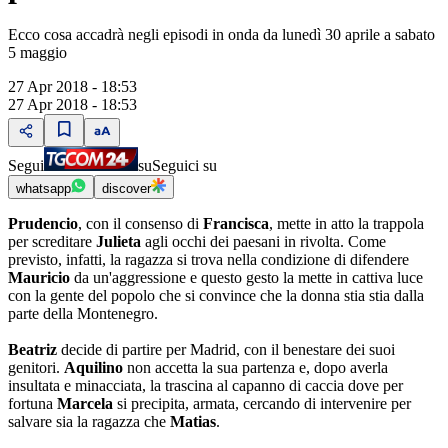
Ecco cosa accadrà negli episodi in onda da lunedì 30 aprile a sabato
5 maggio
27 Apr 2018 - 18:53
27 Apr 2018 - 18:53
Segui
su
Seguici su
whatsapp
discover
Prudencio
, con il consenso di
Francisca
, mette in atto la trappola
per screditare
Julieta
agli occhi dei paesani in rivolta. Come
previsto, infatti, la ragazza si trova nella condizione di difendere
Mauricio
da un'aggressione e questo gesto la mette in cattiva luce
con la gente del popolo che si convince che la donna stia stia dalla
parte della Montenegro.
Beatriz
decide di partire per Madrid, con il benestare dei suoi
genitori.
Aquilino
non accetta la sua partenza e, dopo averla
insultata e minacciata, la trascina al capanno di caccia dove per
fortuna
Marcela
si precipita, armata, cercando di intervenire per
salvare sia la ragazza che
Matias
.