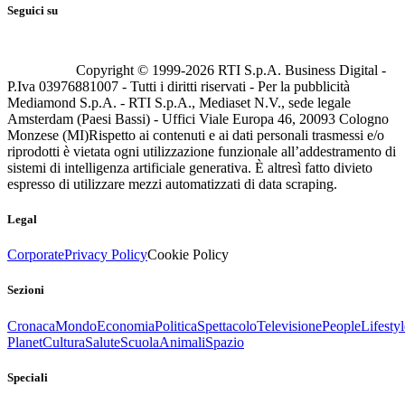
Seguici su
Copyright © 1999-
2026
RTI S.p.A. Business Digital -
P.Iva 03976881007 - Tutti i diritti riservati - Per la pubblicità
Mediamond S.p.A. - RTI S.p.A., Mediaset N.V., sede legale
Amsterdam (Paesi Bassi) - Uffici Viale Europa 46, 20093 Cologno
Monzese (MI)
Rispetto ai contenuti e ai dati personali trasmessi e/o
riprodotti è vietata ogni utilizzazione funzionale all’addestramento di
sistemi di intelligenza artificiale generativa. È altresì fatto divieto
espresso di utilizzare mezzi automatizzati di data scraping.
Legal
Corporate
Privacy Policy
Cookie Policy
Sezioni
Cronaca
Mondo
Economia
Politica
Spettacolo
Televisione
People
Lifestyl
Planet
Cultura
Salute
Scuola
Animali
Spazio
Speciali