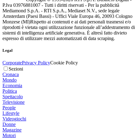
P.Iva 03976881007 - Tutti i diritti riservati - Per la pubblicità
Mediamond S.p.A. - RTI S.p.A., Mediaset N.V., sede legale
Amsterdam (Paesi Bassi) - Uffici Viale Europa 46, 20093 Cologno
Monzese (MI)
Rispetto ai contenuti e ai dati personali trasmessi e/o
riprodotti è vietata ogni utilizzazione funzionale all’addestramento di
sistemi di intelligenza artificiale generativa. È altresì fatto divieto
espresso di utilizzare mezzi automatizzati di data scraping.
Legal
Corporate
Privacy Policy
Cookie Policy
Sezioni
Cronaca
Mondo
Economia
Politica
Spettacolo
Televisione
People
Lifestyle
Videogiochi
Donne
Magazine
Motori