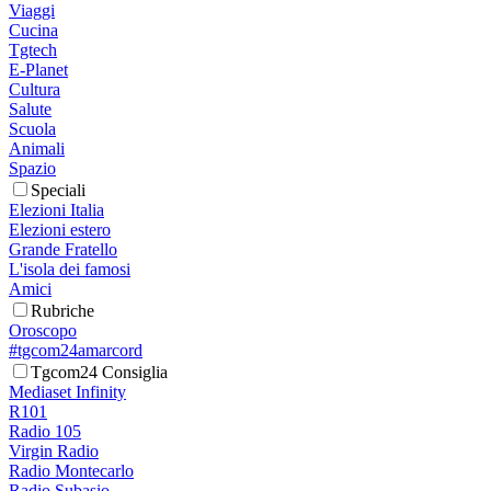
Viaggi
Cucina
Tgtech
E-Planet
Cultura
Salute
Scuola
Animali
Spazio
Speciali
Elezioni Italia
Elezioni estero
Grande Fratello
L'isola dei famosi
Amici
Rubriche
Oroscopo
#tgcom24amarcord
Tgcom24 Consiglia
Mediaset Infinity
R101
Radio 105
Virgin Radio
Radio Montecarlo
Radio Subasio