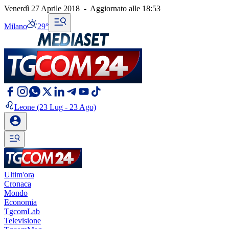
Venerdì 27 Aprile 2018
-
Aggiornato alle
18:53
Milano
29°
Leone
(23 Lug - 23 Ago)
Ultim'ora
Cronaca
Mondo
Economia
TgcomLab
Televisione