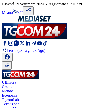
Giovedì 19 Settembre 2024
-
Aggiornato alle
01:39
Milano
34°
Leone
(23 Lug - 23 Ago)
Ultim'ora
Cronaca
Mondo
Economia
TgcomLab
Televisione