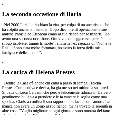
La seconda occasione di Ilaria
Nel 2000 Ilaria ha rischiato la vita, per colpa di un aneurisma che
ha colpito anche la memoria. Dopo dieci ore di operazione le sue
amiche Pamela ed Eleonora erano al suo fianco per sostenerla "Ho
avuto una seconda occasione. Ora vivo con leggerezza perché tutto
si può risolvere, tranne la morte", ammette l'ex ragazza di "Non è la
Rai". "Sono stata molto fortunata, ho avuto la forza della mia
famiglia e delle amiche".
La carica di Helena Prestes
Dentro la Casa c'è anche chi entra a passo di samba: Helena
Prestes. Competitiva e decisa, ha già messo nel mirino la sua preda.
Si tratta di Luca Calvani, che però è felicemente fidanzato. Da vero
gentiluomo lui la va a prendere e le fa varcare la soglia come una
sposina. Clarissa confida il suo rapporto non facile con l'amore. Le
manca non avere un uomo al suo fianco, ma ha trovato la serenità in
altre cose. "Voglio migliorarmi ogni giorno e sono onorata del fatto