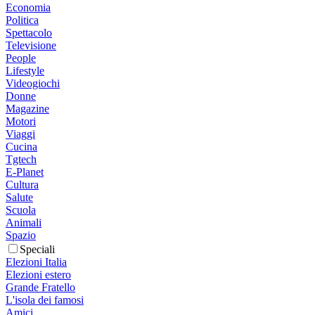
Economia
Politica
Spettacolo
Televisione
People
Lifestyle
Videogiochi
Donne
Magazine
Motori
Viaggi
Cucina
Tgtech
E-Planet
Cultura
Salute
Scuola
Animali
Spazio
Speciali
Elezioni Italia
Elezioni estero
Grande Fratello
L'isola dei famosi
Amici