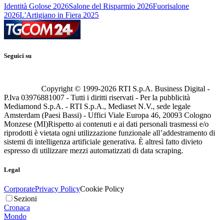
Identità Golose 2026
Salone del Risparmio 2026
Fuorisalone
2026
L'Artigiano in Fiera 2025
Seguici su
Copyright © 1999-
2026
RTI S.p.A. Business Digital -
P.Iva 03976881007 - Tutti i diritti riservati - Per la pubblicità
Mediamond S.p.A. - RTI S.p.A., Mediaset N.V., sede legale
Amsterdam (Paesi Bassi) - Uffici Viale Europa 46, 20093 Cologno
Monzese (MI)
Rispetto ai contenuti e ai dati personali trasmessi e/o
riprodotti è vietata ogni utilizzazione funzionale all’addestramento di
sistemi di intelligenza artificiale generativa. È altresì fatto divieto
espresso di utilizzare mezzi automatizzati di data scraping.
Legal
Corporate
Privacy Policy
Cookie Policy
Sezioni
Cronaca
Mondo