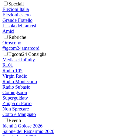
Speciali
Elezioni Italia
Elezioni estero
Grande Fratello
L'isola dei famosi
Amici
Rubriche
Oroscopo
#tgcom24amarcord
Tgcom24 Consiglia
Mediaset Infinity
R101
Radio 105
Virgin Radio
Radio Montecarlo
Radio Subasio
Comingsoon
Superguidatv
Zuppa di Porro
Non Sprecare
Cotto e Mangiato
Eventi
Identità Golose 2026
Salone del Risparmio 2026