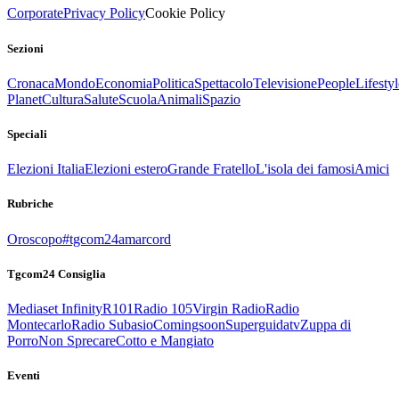
Corporate
Privacy Policy
Cookie Policy
Sezioni
Cronaca
Mondo
Economia
Politica
Spettacolo
Televisione
People
Lifestyl
Planet
Cultura
Salute
Scuola
Animali
Spazio
Speciali
Elezioni Italia
Elezioni estero
Grande Fratello
L'isola dei famosi
Amici
Rubriche
Oroscopo
#tgcom24amarcord
Tgcom24 Consiglia
Mediaset Infinity
R101
Radio 105
Virgin Radio
Radio
Montecarlo
Radio Subasio
Comingsoon
Superguidatv
Zuppa di
Porro
Non Sprecare
Cotto e Mangiato
Eventi