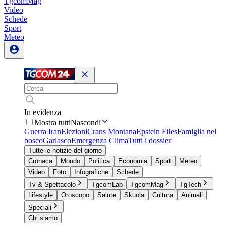
TgcomMag
Video
Schede
Sport
Meteo
In evidenza
Mostra tutti
Nascondi
Guerra Iran
Elezioni
Crans Montana
Epstein Files
Famiglia nel
bosco
Garlasco
Emergenza Clima
Tutti i dossier
Tutte le notizie del giorno
Cronaca
Mondo
Politica
Economia
Sport
Meteo
Video
Foto
Infografiche
Schede
Tv & Spettacolo
TgcomLab
TgcomMag
TgTech
Lifestyle
Oroscopo
Salute
Skuola
Cultura
Animali
Speciali
Chi siamo