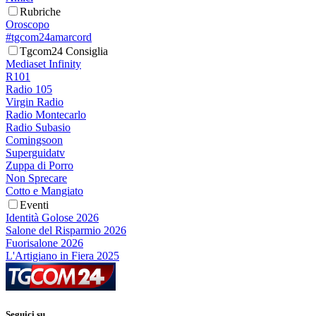
Rubriche
Oroscopo
#tgcom24amarcord
Tgcom24 Consiglia
Mediaset Infinity
R101
Radio 105
Virgin Radio
Radio Montecarlo
Radio Subasio
Comingsoon
Superguidatv
Zuppa di Porro
Non Sprecare
Cotto e Mangiato
Eventi
Identità Golose 2026
Salone del Risparmio 2026
Fuorisalone 2026
L'Artigiano in Fiera 2025
Seguici su