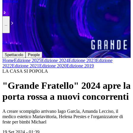
Televisione
...
2024
Spettacolo
People
Home
Edizione 2025
Edizione 2024
Edizione 2023
Edizione
2022
Edizione 2021
Edizione 2020
Edizione 2019
LA CASA SI POPOLA
"Grande Fratello" 2024 apre la
porta rossa a nuovi concorrenti
A creare scompiglio arrivano Iago Garcìa, Amanda Lecciso, il
medico estetico Mariavittoria, Helena Prestes e l'organizzatore di
feste per bimbi Michael
19 Set 2024 - 01:39