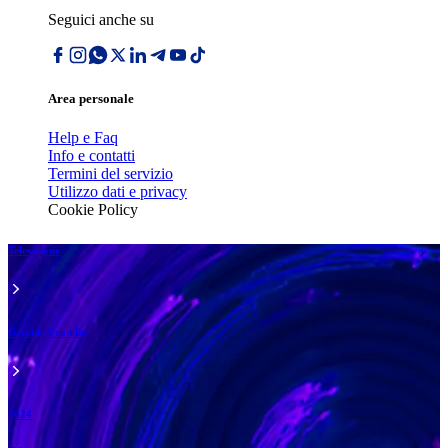
Seguici anche su
Area personale
Help e Faq
Info e contatti
Termini del servizio
Utilizzo dati e privacy
Cookie Policy
Televisione
Grande Fratello
2024