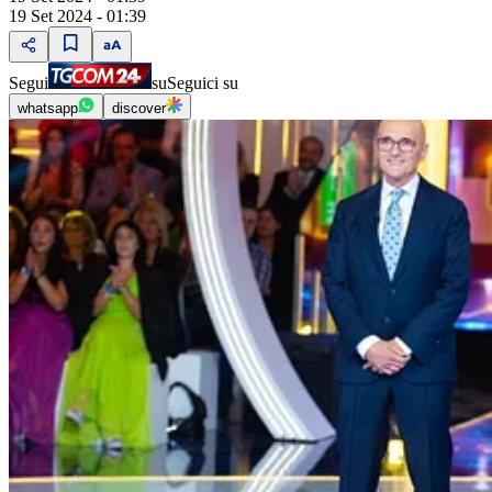
19 Set 2024 - 01:39
Segui
su
Seguici su
whatsapp
discover