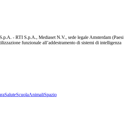
d S.p.A. - RTI S.p.A., Mediaset N.V., sede legale Amsterdam (Paesi
utilizzazione funzionale all’addestramento di sistemi di intelligenza
ura
Salute
Scuola
Animali
Spazio