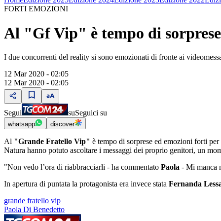
FORTI EMOZIONI
Al "Gf Vip" è tempo di sorpres
I due concorrenti del reality si sono emozionati di fronte ai videomess
12 Mar 2020 - 02:05
12 Mar 2020 - 02:05
Segui
su
Seguici su
whatsapp
discover
Al
"Grande Fratello Vip"
è tempo di sorprese ed emozioni forti per
Natura hanno potuto ascoltare i messaggi dei proprio genitori, un momen
"Non vedo l’ora di riabbracciarli - ha commentato
Paola
- Mi manca m
In apertura di puntata la protagonista era invece stata
Fernanda Less
grande fratello vip
Paola Di Benedetto