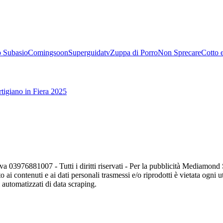
 Subasio
Comingsoon
Superguidatv
Zuppa di Porro
Non Sprecare
Cotto 
tigiano in Fiera 2025
va 03976881007 - Tutti i diritti riservati - Per la pubblicità Mediamon
o ai contenuti e ai dati personali trasmessi e/o riprodotti è vietata ogni 
zi automatizzati di data scraping.