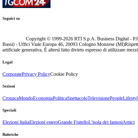
Seguici su
Copyright © 1999-
2026
RTI S.p.A. Business Digital - P.I
Bassi) - Uffici Viale Europa 46, 20093 Cologno Monzese (MI)
Rispett
artificiale generativa. È altresì fatto divieto espresso di utilizzare mez
Legal
Corporate
Privacy Policy
Cookie Policy
Sezioni
Cronaca
Mondo
Economia
Politica
Spettacolo
Televisione
People
Lifestyl
Speciali
Elezioni Italia
Elezioni estero
Grande Fratello
L'isola dei famosi
Amici
Rubriche