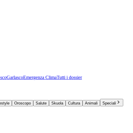
osco
Garlasco
Emergenza Clima
Tutti i dossier
estyle
Oroscopo
Salute
Skuola
Cultura
Animali
Speciali