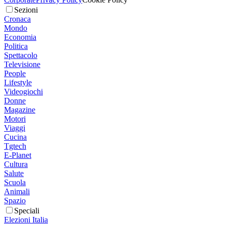
Sezioni
Cronaca
Mondo
Economia
Politica
Spettacolo
Televisione
People
Lifestyle
Videogiochi
Donne
Magazine
Motori
Viaggi
Cucina
Tgtech
E-Planet
Cultura
Salute
Scuola
Animali
Spazio
Speciali
Elezioni Italia