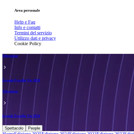
Area personale
Help e Faq
Info e contatti
Termini del servizio
Utilizzo dati e privacy
Cookie Policy
Televisione
Grande Fratello Vip 2020
Televisione
Grande Fratello Vip 2020
Spettacolo
People
Home
Edizione 2025
Edizione 2024
Edizione 2023
Edizione 2022
Ediz