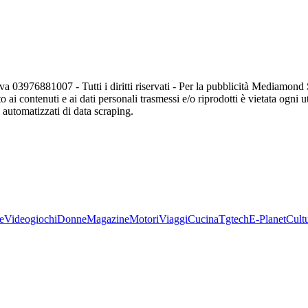
va 03976881007 - Tutti i diritti riservati - Per la pubblicità Mediamon
o ai contenuti e ai dati personali trasmessi e/o riprodotti è vietata ogni 
zi automatizzati di data scraping.
e
Videogiochi
Donne
Magazine
Motori
Viaggi
Cucina
Tgtech
E-Planet
Cult