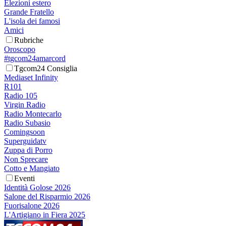
Elezioni estero
Grande Fratello
L'isola dei famosi
Amici
Rubriche
Oroscopo
#tgcom24amarcord
Tgcom24 Consiglia
Mediaset Infinity
R101
Radio 105
Virgin Radio
Radio Montecarlo
Radio Subasio
Comingsoon
Superguidatv
Zuppa di Porro
Non Sprecare
Cotto e Mangiato
Eventi
Identità Golose 2026
Salone del Risparmio 2026
Fuorisalone 2026
L'Artigiano in Fiera 2025