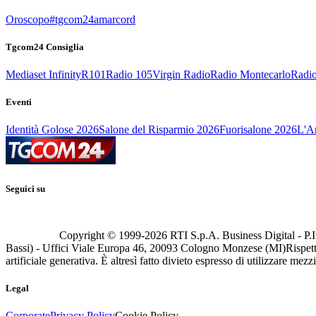
Oroscopo
#tgcom24amarcord
Tgcom24 Consiglia
Mediaset Infinity
R101
Radio 105
Virgin Radio
Radio Montecarlo
Radio
Eventi
Identità Golose 2026
Salone del Risparmio 2026
Fuorisalone 2026
L'Ar
Seguici su
Copyright © 1999-
2026
RTI S.p.A. Business Digital - P.I
Bassi) - Uffici Viale Europa 46, 20093 Cologno Monzese (MI)
Rispett
artificiale generativa. È altresì fatto divieto espresso di utilizzare mez
Legal
Corporate
Privacy Policy
Cookie Policy