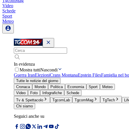
TgcomMag
Video
Schede
Sport
Meteo
In evidenza
Mostra tutti
Nascondi
Guerra Iran
Elezioni
Crans Montana
Epstein Files
Famiglia nel b
Tutte le notizie del giorno
Cronaca
Mondo
Politica
Economia
Sport
Meteo
Video
Foto
Infografiche
Schede
Tv & Spettacolo
TgcomLab
TgcomMag
TgTech
Lif
Chi siamo
Seguici anche su