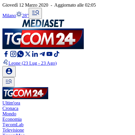
Giovedì 12 Marzo 2020
-
Aggiornato alle
02:05
Milano
28°
Leone
(23 Lug - 23 Ago)
Ultim'ora
Cronaca
Mondo
Economia
TgcomLab
Televisione