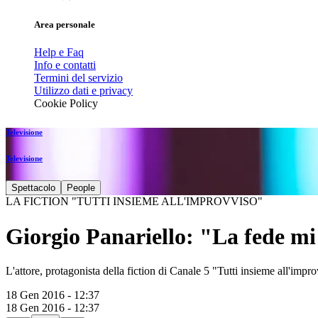
Area personale
Help e Faq
Info e contatti
Termini del servizio
Utilizzo dati e privacy
Cookie Policy
Televisione
Televisione
Spettacolo
People
LA FICTION "TUTTI INSIEME ALL'IMPROVVISO"
Giorgio Panariello: "La fede mi
L'attore, protagonista della fiction di Canale 5 "Tutti insieme all'im
18 Gen 2016 - 12:37
18 Gen 2016 - 12:37