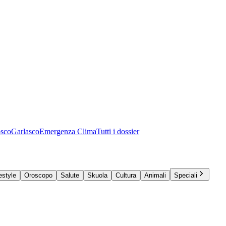
osco
Garlasco
Emergenza Clima
Tutti i dossier
estyle
Oroscopo
Salute
Skuola
Cultura
Animali
Speciali