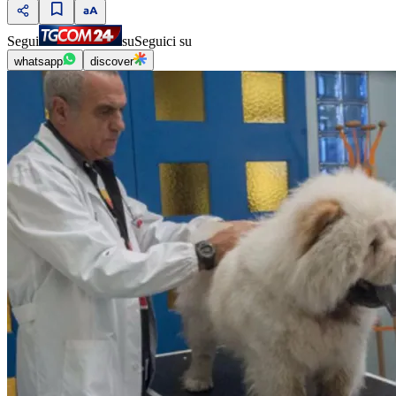
Segui
su
Seguici su
whatsapp
discover