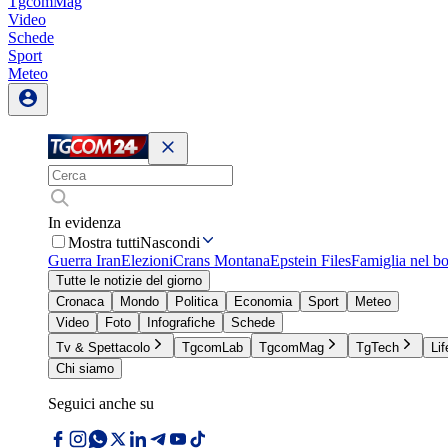
TgcomMag
Video
Schede
Sport
Meteo
In evidenza
Mostra tutti
Nascondi
Guerra Iran
Elezioni
Crans Montana
Epstein Files
Famiglia nel b
Tutte le notizie del giorno
Cronaca
Mondo
Politica
Economia
Sport
Meteo
Video
Foto
Infografiche
Schede
Tv & Spettacolo
TgcomLab
TgcomMag
TgTech
Lif
Chi siamo
Seguici anche su