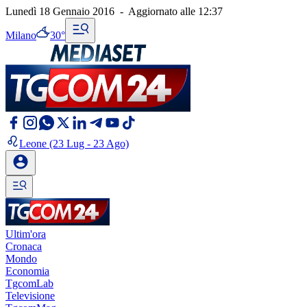
Lunedì 18 Gennaio 2016
-
Aggiornato alle
12:37
Milano
30°
Leone
(23 Lug - 23 Ago)
Ultim'ora
Cronaca
Mondo
Economia
TgcomLab
Televisione