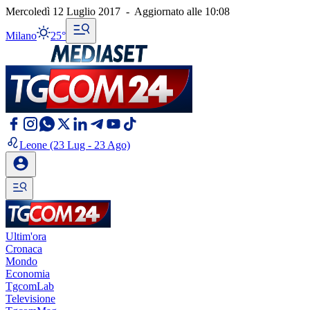
Mercoledì 12 Luglio 2017
-
Aggiornato alle
10:08
Milano
25°
Leone
(23 Lug - 23 Ago)
Ultim'ora
Cronaca
Mondo
Economia
TgcomLab
Televisione