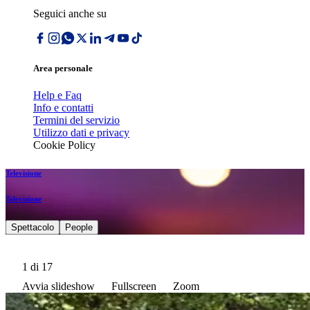
Seguici anche su
Area personale
Help e Faq
Info e contatti
Termini del servizio
Utilizzo dati e privacy
Cookie Policy
Televisione
Televisione
Spettacolo
People
1
di 17
Avvia slideshow
Fullscreen
Zoom