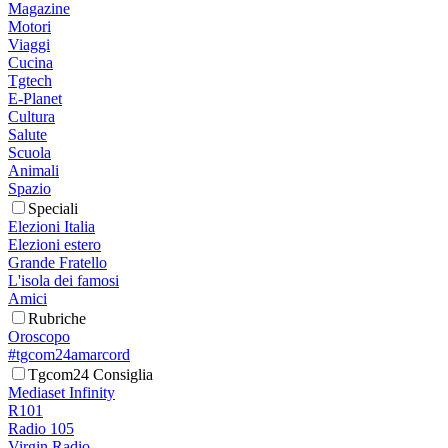
Magazine
Motori
Viaggi
Cucina
Tgtech
E-Planet
Cultura
Salute
Scuola
Animali
Spazio
Speciali
Elezioni Italia
Elezioni estero
Grande Fratello
L'isola dei famosi
Amici
Rubriche
Oroscopo
#tgcom24amarcord
Tgcom24 Consiglia
Mediaset Infinity
R101
Radio 105
Virgin Radio