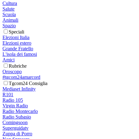
Cultura
Salute
Scuola
Animali
Spazio
Speciali
Elezioni Italia
Elezioni estero
Grande Fratello
L'isola dei famosi
Amici
Rubriche
Oroscopo
#tgcom24amarcord
Tgcom24 Consiglia
Mediaset Infinity
R101
Radio 105
Virgin Radio
Radio Montecarlo
Radio Subasio
Comingsoon
Superguidatv
Zuppa di Porro