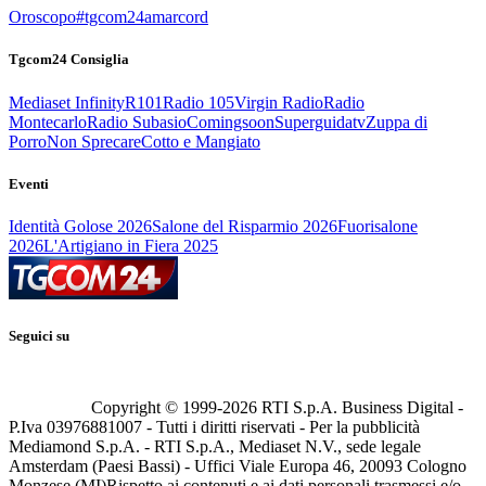
Oroscopo
#tgcom24amarcord
Tgcom24 Consiglia
Mediaset Infinity
R101
Radio 105
Virgin Radio
Radio
Montecarlo
Radio Subasio
Comingsoon
Superguidatv
Zuppa di
Porro
Non Sprecare
Cotto e Mangiato
Eventi
Identità Golose 2026
Salone del Risparmio 2026
Fuorisalone
2026
L'Artigiano in Fiera 2025
Seguici su
Copyright © 1999-
2026
RTI S.p.A. Business Digital -
P.Iva 03976881007 - Tutti i diritti riservati - Per la pubblicità
Mediamond S.p.A. - RTI S.p.A., Mediaset N.V., sede legale
Amsterdam (Paesi Bassi) - Uffici Viale Europa 46, 20093 Cologno
Monzese (MI)
Rispetto ai contenuti e ai dati personali trasmessi e/o