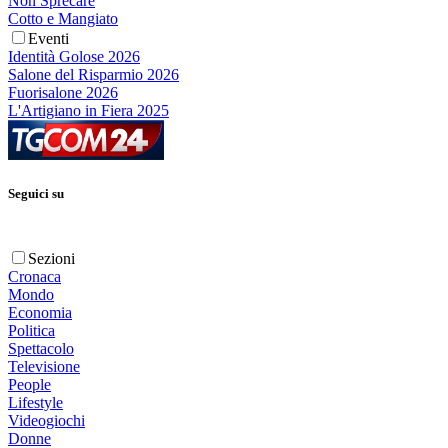
Non Sprecare
Cotto e Mangiato
Eventi
Identità Golose 2026
Salone del Risparmio 2026
Fuorisalone 2026
L'Artigiano in Fiera 2025
Seguici su
Sezioni
Cronaca
Mondo
Economia
Politica
Spettacolo
Televisione
People
Lifestyle
Videogiochi
Donne