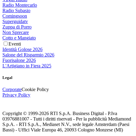
Radio Montecarlo
Radio Subasio
Comingsoon
Superguidatv
Zuppa di Porro
Non Sprecare
Cotto e Mangiato
Eventi
Identità Golose 2026
Salone del Risparmio 2026
Fuorisalone 2026
L'Artigiano in Fiera 2025
Legal
Corporate
Cookie Policy
Privacy Policy
Copyright © 1999-
2026
RTI S.p.A. Business Digital - P.Iva
03976881007 - Tutti i diritti riservati - Per la pubblicità Mediamond
S.p.A. - RTI S.p.A., Mediaset N.V., sede legale Amsterdam (Paesi
Bassi) - Uffici Viale Europa 46, 20093 Cologno Monzese (MI)