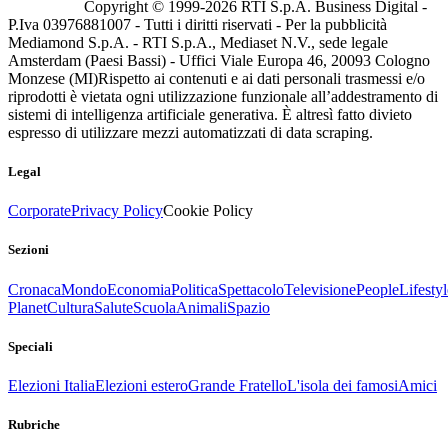
Copyright © 1999-
2026
RTI S.p.A. Business Digital -
P.Iva 03976881007 - Tutti i diritti riservati - Per la pubblicità
Mediamond S.p.A. - RTI S.p.A., Mediaset N.V., sede legale
Amsterdam (Paesi Bassi) - Uffici Viale Europa 46, 20093 Cologno
Monzese (MI)
Rispetto ai contenuti e ai dati personali trasmessi e/o
riprodotti è vietata ogni utilizzazione funzionale all’addestramento di
sistemi di intelligenza artificiale generativa. È altresì fatto divieto
espresso di utilizzare mezzi automatizzati di data scraping.
Legal
Corporate
Privacy Policy
Cookie Policy
Sezioni
Cronaca
Mondo
Economia
Politica
Spettacolo
Televisione
People
Lifestyl
Planet
Cultura
Salute
Scuola
Animali
Spazio
Speciali
Elezioni Italia
Elezioni estero
Grande Fratello
L'isola dei famosi
Amici
Rubriche