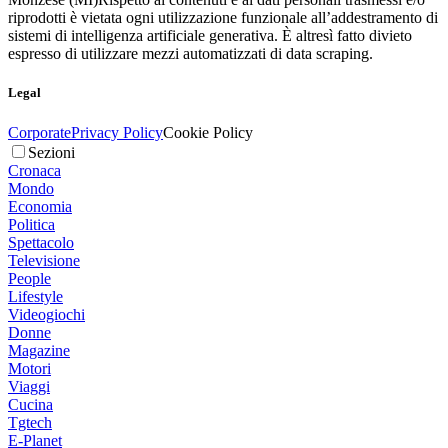
riprodotti è vietata ogni utilizzazione funzionale all’addestramento di
sistemi di intelligenza artificiale generativa. È altresì fatto divieto
espresso di utilizzare mezzi automatizzati di data scraping.
Legal
Corporate
Privacy Policy
Cookie Policy
Sezioni
Cronaca
Mondo
Economia
Politica
Spettacolo
Televisione
People
Lifestyle
Videogiochi
Donne
Magazine
Motori
Viaggi
Cucina
Tgtech
E-Planet