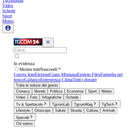
TgcomMag
Video
Schede
Sport
Meteo
In evidenza
Mostra tutti
Nascondi
Guerra Iran
Elezioni
Crans Montana
Epstein Files
Famiglia nel
bosco
Garlasco
Emergenza Clima
Tutti i dossier
Tutte le notizie del giorno
Cronaca
Mondo
Politica
Economia
Sport
Meteo
Video
Foto
Infografiche
Schede
Tv & Spettacolo
TgcomLab
TgcomMag
TgTech
Lifestyle
Oroscopo
Salute
Skuola
Cultura
Animali
Speciali
Chi siamo