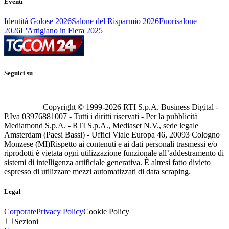
Eventi
Identità Golose 2026
Salone del Risparmio 2026
Fuorisalone
2026
L'Artigiano in Fiera 2025
Seguici su
Copyright © 1999-
2026
RTI S.p.A. Business Digital -
P.Iva 03976881007 - Tutti i diritti riservati - Per la pubblicità
Mediamond S.p.A. - RTI S.p.A., Mediaset N.V., sede legale
Amsterdam (Paesi Bassi) - Uffici Viale Europa 46, 20093 Cologno
Monzese (MI)
Rispetto ai contenuti e ai dati personali trasmessi e/o
riprodotti è vietata ogni utilizzazione funzionale all’addestramento di
sistemi di intelligenza artificiale generativa. È altresì fatto divieto
espresso di utilizzare mezzi automatizzati di data scraping.
Legal
Corporate
Privacy Policy
Cookie Policy
Sezioni