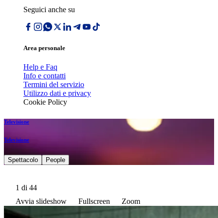
Seguici anche su
Area personale
Help e Faq
Info e contatti
Termini del servizio
Utilizzo dati e privacy
Cookie Policy
Televisione
Televisione
Spettacolo
People
1
di 44
Avvia slideshow
Fullscreen
Zoom