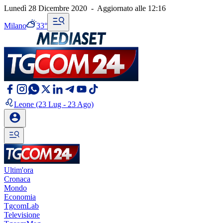
Lunedì 28 Dicembre 2020
-
Aggiornato alle
12:16
Milano
33°
Leone
(23 Lug - 23 Ago)
Ultim'ora
Cronaca
Mondo
Economia
TgcomLab
Televisione