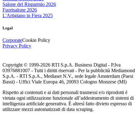
Salone del Risparmio 2026
Fuorisalone 2026
L'Artigiano in Fiera 2025
Legal
Corporate
Cookie Policy
Privacy Policy
Copyright © 1999-
2026
RTI S.p.A. Business Digital - P.Iva
03976881007 - Tutti i diritti riservati - Per la pubblicità Mediamond
S.p.A. - RTI S.p.A., Mediaset N.V., sede legale Amsterdam (Paesi
Bassi) - Uffici Viale Europa 46, 20093 Cologno Monzese (MI)
Rispetto ai contenuti e ai dati personali trasmessi e/o riprodotti è
vietata ogni utilizzazione funzionale all’addestramento di sistemi di
intelligenza artificiale generativa. È altresì fatto divieto espresso di
utilizzare mezzi automatizzati di data scraping.