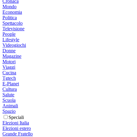
Cronaca
Mondo
Economia
Politica
Spettacolo
Televisione
People
Lifestyle
Videogiochi
Donne
Magazine
Motori
Viaggi
Cucina
Tgtech
E-Planet
Cultura
Salute
Scuola
Animali
Spazio
Speciali
Elezioni Italia
Elezioni estero
Grande Fratello