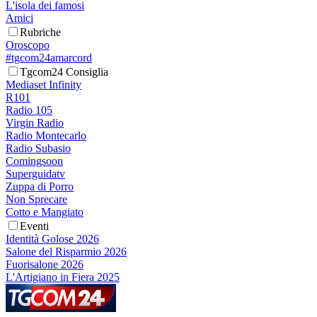
L'isola dei famosi
Amici
Rubriche
Oroscopo
#tgcom24amarcord
Tgcom24 Consiglia
Mediaset Infinity
R101
Radio 105
Virgin Radio
Radio Montecarlo
Radio Subasio
Comingsoon
Superguidatv
Zuppa di Porro
Non Sprecare
Cotto e Mangiato
Eventi
Identità Golose 2026
Salone del Risparmio 2026
Fuorisalone 2026
L'Artigiano in Fiera 2025