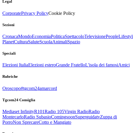
Legal
Corporate
Privacy Policy
Cookie Policy
Sezioni
Cronaca
Mondo
Economia
Politica
Spettacolo
Televisione
People
Lifestyl
Planet
Cultura
Salute
Scuola
Animali
Spazio
Speciali
Elezioni Italia
Elezioni estero
Grande Fratello
L'isola dei famosi
Amici
Rubriche
Oroscopo
#tgcom24amarcord
Tgcom24 Consiglia
Mediaset Infinity
R101
Radio 105
Virgin Radio
Radio
Montecarlo
Radio Subasio
Comingsoon
Superguidatv
Zuppa di
Porro
Non Sprecare
Cotto e Mangiato