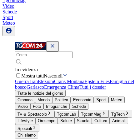
TgcomMag
Video
Schede
Sport
Meteo
In evidenza
Mostra tutti
Nascondi
Guerra Iran
Elezioni
Crans Montana
Epstein Files
Famiglia nel
bosco
Garlasco
Emergenza Clima
Tutti i dossier
Tutte le notizie del giorno
Cronaca
Mondo
Politica
Economia
Sport
Meteo
Video
Foto
Infografiche
Schede
Tv & Spettacolo
TgcomLab
TgcomMag
TgTech
Lifestyle
Oroscopo
Salute
Skuola
Cultura
Animali
Speciali
Chi siamo