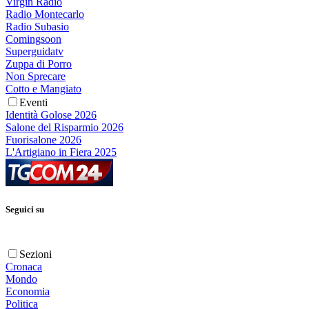
Virgin Radio
Radio Montecarlo
Radio Subasio
Comingsoon
Superguidatv
Zuppa di Porro
Non Sprecare
Cotto e Mangiato
Eventi
Identità Golose 2026
Salone del Risparmio 2026
Fuorisalone 2026
L'Artigiano in Fiera 2025
Seguici su
Sezioni
Cronaca
Mondo
Economia
Politica