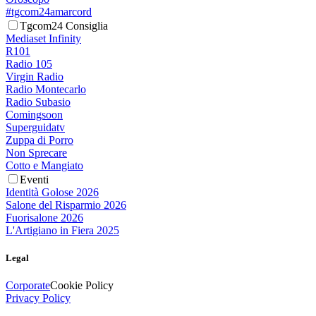
#tgcom24amarcord
Tgcom24 Consiglia
Mediaset Infinity
R101
Radio 105
Virgin Radio
Radio Montecarlo
Radio Subasio
Comingsoon
Superguidatv
Zuppa di Porro
Non Sprecare
Cotto e Mangiato
Eventi
Identità Golose 2026
Salone del Risparmio 2026
Fuorisalone 2026
L'Artigiano in Fiera 2025
Legal
Corporate
Cookie Policy
Privacy Policy