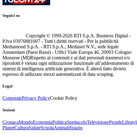
Seguici su
Copyright © 1999-
2026
RTI S.p.A. Business Digital -
P.Iva 03976881007 - Tutti i diritti riservati - Per la pubblicità
Mediamond S.p.A. - RTI S.p.A., Mediaset N.V., sede legale
Amsterdam (Paesi Bassi) - Uffici Viale Europa 46, 20093 Cologno
Monzese (MI)
Rispetto ai contenuti e ai dati personali trasmessi e/o
riprodotti è vietata ogni utilizzazione funzionale all’addestramento di
sistemi di intelligenza artificiale generativa. È altresì fatto divieto
espresso di utilizzare mezzi automatizzati di data scraping.
Legal
Corporate
Privacy Policy
Cookie Policy
Sezioni
Cronaca
Mondo
Economia
Politica
Spettacolo
Televisione
People
Lifestyl
Planet
Cultura
Salute
Scuola
Animali
Spazio