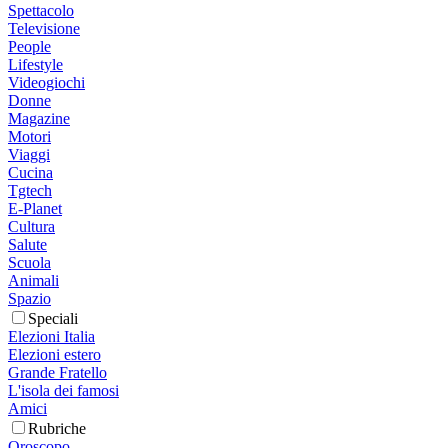
Spettacolo
Televisione
People
Lifestyle
Videogiochi
Donne
Magazine
Motori
Viaggi
Cucina
Tgtech
E-Planet
Cultura
Salute
Scuola
Animali
Spazio
Speciali
Elezioni Italia
Elezioni estero
Grande Fratello
L'isola dei famosi
Amici
Rubriche
Oroscopo