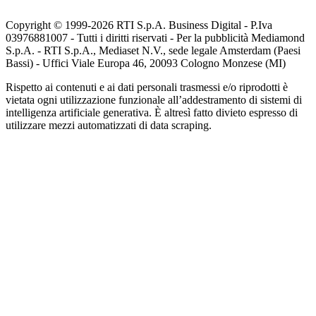
Copyright © 1999-
2026
RTI S.p.A. Business Digital - P.Iva
03976881007 - Tutti i diritti riservati - Per la pubblicità Mediamond
S.p.A. - RTI S.p.A., Mediaset N.V., sede legale Amsterdam (Paesi
Bassi) - Uffici Viale Europa 46, 20093 Cologno Monzese (MI)
Rispetto ai contenuti e ai dati personali trasmessi e/o riprodotti è
vietata ogni utilizzazione funzionale all’addestramento di sistemi di
intelligenza artificiale generativa. È altresì fatto divieto espresso di
utilizzare mezzi automatizzati di data scraping.