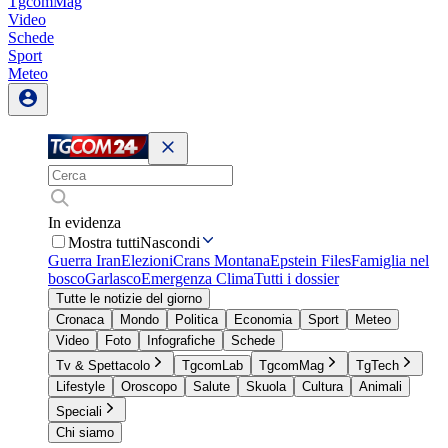
TgcomMag
Video
Schede
Sport
Meteo
In evidenza
Mostra tutti
Nascondi
Guerra Iran
Elezioni
Crans Montana
Epstein Files
Famiglia nel
bosco
Garlasco
Emergenza Clima
Tutti i dossier
Tutte le notizie del giorno
Cronaca
Mondo
Politica
Economia
Sport
Meteo
Video
Foto
Infografiche
Schede
Tv & Spettacolo
TgcomLab
TgcomMag
TgTech
Lifestyle
Oroscopo
Salute
Skuola
Cultura
Animali
Speciali
Chi siamo