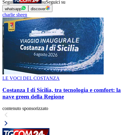
Segui
su
Seguici su
whatsapp
discover
charlie sheen
LE VOCI DEL COSTANZA
Costanza I di Sicilia, tra tecnologia e comfort: la
nave green della Regione
contenuto sponsorizzato