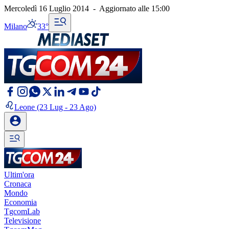
Mercoledì 16 Luglio 2014
-
Aggiornato alle
15:00
Milano
33°
Leone
(23 Lug - 23 Ago)
Ultim'ora
Cronaca
Mondo
Economia
TgcomLab
Televisione