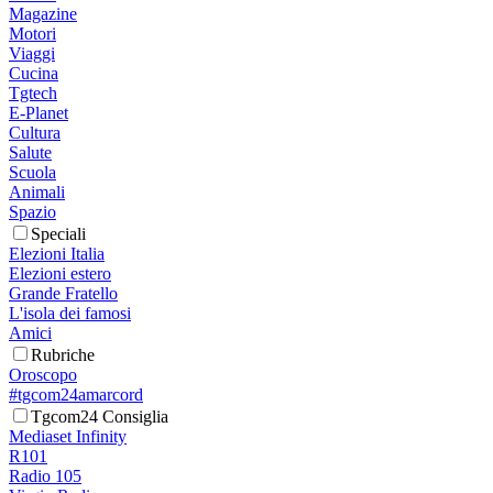
Magazine
Motori
Viaggi
Cucina
Tgtech
E-Planet
Cultura
Salute
Scuola
Animali
Spazio
Speciali
Elezioni Italia
Elezioni estero
Grande Fratello
L'isola dei famosi
Amici
Rubriche
Oroscopo
#tgcom24amarcord
Tgcom24 Consiglia
Mediaset Infinity
R101
Radio 105