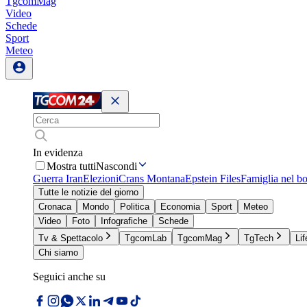
TgcomMag
Video
Schede
Sport
Meteo
In evidenza
Mostra tutti
Nascondi
Guerra Iran
Elezioni
Crans Montana
Epstein Files
Famiglia nel b
Tutte le notizie del giorno
Cronaca
Mondo
Politica
Economia
Sport
Meteo
Video
Foto
Infografiche
Schede
Tv & Spettacolo
TgcomLab
TgcomMag
TgTech
Lif
Chi siamo
Seguici anche su