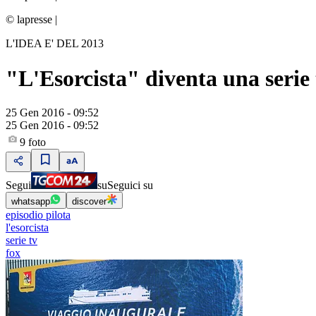
© lapresse
|
L'IDEA E' DEL 2013
"L'Esorcista" diventa una serie 
25 Gen 2016 - 09:52
25 Gen 2016 - 09:52
9
foto
Segui
su
Seguici su
whatsapp
discover
episodio pilota
l'esorcista
serie tv
fox