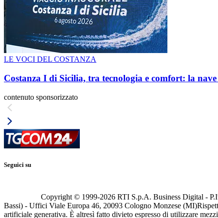
LE VOCI DEL COSTANZA
Costanza I di Sicilia, tra tecnologia e comfort: la nav
contenuto sponsorizzato
Seguici su
Copyright © 1999-
2026
RTI S.p.A. Business Digital - P.I
Bassi) - Uffici Viale Europa 46, 20093 Cologno Monzese (MI)
Rispett
artificiale generativa. È altresì fatto divieto espresso di utilizzare mez