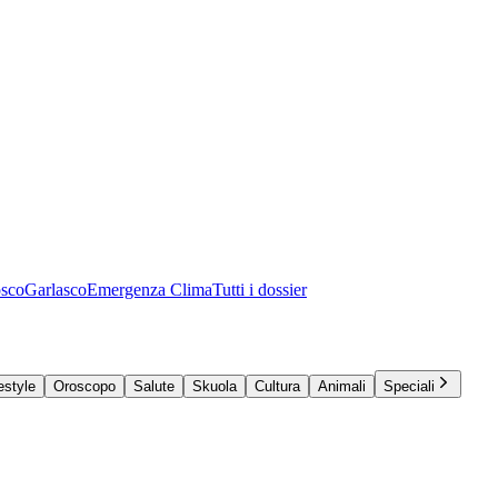
osco
Garlasco
Emergenza Clima
Tutti i dossier
estyle
Oroscopo
Salute
Skuola
Cultura
Animali
Speciali