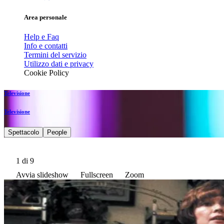
Area personale
Help e Faq
Info e contatti
Termini del servizio
Utilizzo dati e privacy
Cookie Policy
Televisione
Televisione
Spettacolo
People
1
di 9
Avvia slideshow
Fullscreen
Zoom