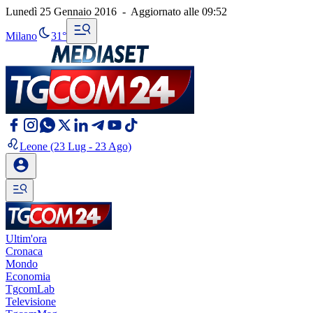
Lunedì 25 Gennaio 2016
-
Aggiornato alle
09:52
Milano
31°
Leone
(23 Lug - 23 Ago)
Ultim'ora
Cronaca
Mondo
Economia
TgcomLab
Televisione