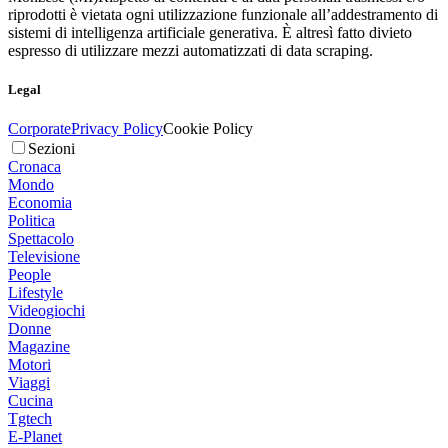
riprodotti è vietata ogni utilizzazione funzionale all’addestramento di
sistemi di intelligenza artificiale generativa. È altresì fatto divieto
espresso di utilizzare mezzi automatizzati di data scraping.
Legal
Corporate
Privacy Policy
Cookie Policy
Sezioni
Cronaca
Mondo
Economia
Politica
Spettacolo
Televisione
People
Lifestyle
Videogiochi
Donne
Magazine
Motori
Viaggi
Cucina
Tgtech
E-Planet