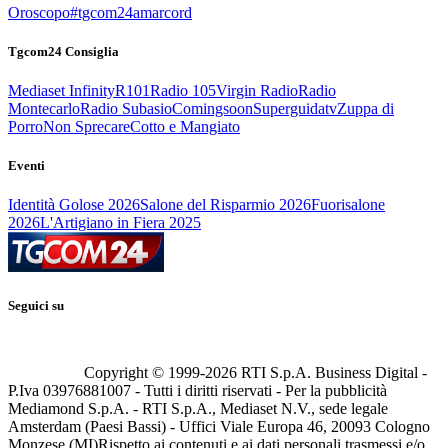
Oroscopo
#tgcom24amarcord
Tgcom24 Consiglia
Mediaset Infinity
R101
Radio 105
Virgin Radio
Radio
Montecarlo
Radio Subasio
Comingsoon
Superguidatv
Zuppa di
Porro
Non Sprecare
Cotto e Mangiato
Eventi
Identità Golose 2026
Salone del Risparmio 2026
Fuorisalone
2026
L'Artigiano in Fiera 2025
Seguici su
Copyright © 1999-
2026
RTI S.p.A. Business Digital -
P.Iva 03976881007 - Tutti i diritti riservati - Per la pubblicità
Mediamond S.p.A. - RTI S.p.A., Mediaset N.V., sede legale
Amsterdam (Paesi Bassi) - Uffici Viale Europa 46, 20093 Cologno
Monzese (MI)
Rispetto ai contenuti e ai dati personali trasmessi e/o