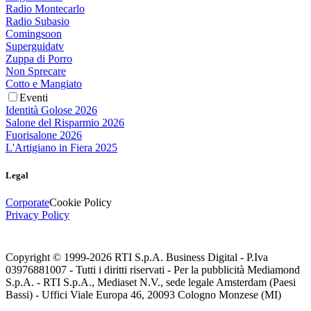
Radio Montecarlo
Radio Subasio
Comingsoon
Superguidatv
Zuppa di Porro
Non Sprecare
Cotto e Mangiato
Eventi
Identità Golose 2026
Salone del Risparmio 2026
Fuorisalone 2026
L'Artigiano in Fiera 2025
Legal
Corporate
Cookie Policy
Privacy Policy
Copyright © 1999-
2026
RTI S.p.A. Business Digital - P.Iva
03976881007 - Tutti i diritti riservati - Per la pubblicità Mediamond
S.p.A. - RTI S.p.A., Mediaset N.V., sede legale Amsterdam (Paesi
Bassi) - Uffici Viale Europa 46, 20093 Cologno Monzese (MI)