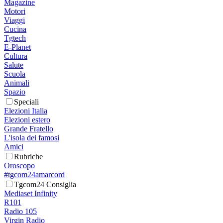
Magazine
Motori
Viaggi
Cucina
Tgtech
E-Planet
Cultura
Salute
Scuola
Animali
Spazio
Speciali
Elezioni Italia
Elezioni estero
Grande Fratello
L'isola dei famosi
Amici
Rubriche
Oroscopo
#tgcom24amarcord
Tgcom24 Consiglia
Mediaset Infinity
R101
Radio 105
Virgin Radio