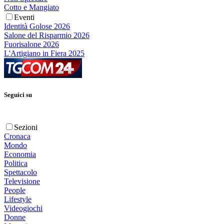
Cotto e Mangiato
Eventi
Identità Golose 2026
Salone del Risparmio 2026
Fuorisalone 2026
L'Artigiano in Fiera 2025
Seguici su
Sezioni
Cronaca
Mondo
Economia
Politica
Spettacolo
Televisione
People
Lifestyle
Videogiochi
Donne