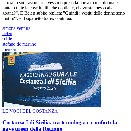
lancia in suo favore: se avessimo preso la borsa di una donna e
buttato tutte le cose inutili che contiene, ci avreste messo alla
gogna?". E Belen subito replica: "Quindi i vestiti delle donne sono
inutili?", e il siparietto tra
ex
continua...
simona ventura
belen
selfie
stefano de martino
mentori
LE VOCI DEL COSTANZA
Costanza I di Sicilia, tra tecnologia e comfort: la
nave green della Regione