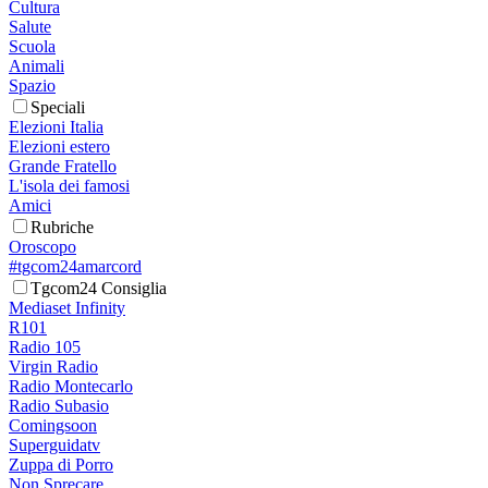
Cultura
Salute
Scuola
Animali
Spazio
Speciali
Elezioni Italia
Elezioni estero
Grande Fratello
L'isola dei famosi
Amici
Rubriche
Oroscopo
#tgcom24amarcord
Tgcom24 Consiglia
Mediaset Infinity
R101
Radio 105
Virgin Radio
Radio Montecarlo
Radio Subasio
Comingsoon
Superguidatv
Zuppa di Porro
Non Sprecare