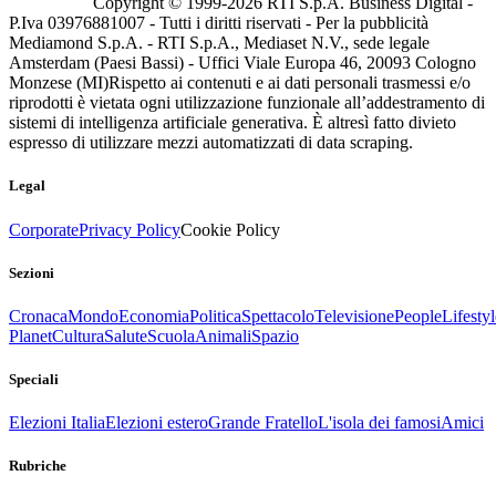
Copyright © 1999-
2026
RTI S.p.A. Business Digital -
P.Iva 03976881007 - Tutti i diritti riservati - Per la pubblicità
Mediamond S.p.A. - RTI S.p.A., Mediaset N.V., sede legale
Amsterdam (Paesi Bassi) - Uffici Viale Europa 46, 20093 Cologno
Monzese (MI)
Rispetto ai contenuti e ai dati personali trasmessi e/o
riprodotti è vietata ogni utilizzazione funzionale all’addestramento di
sistemi di intelligenza artificiale generativa. È altresì fatto divieto
espresso di utilizzare mezzi automatizzati di data scraping.
Legal
Corporate
Privacy Policy
Cookie Policy
Sezioni
Cronaca
Mondo
Economia
Politica
Spettacolo
Televisione
People
Lifestyl
Planet
Cultura
Salute
Scuola
Animali
Spazio
Speciali
Elezioni Italia
Elezioni estero
Grande Fratello
L'isola dei famosi
Amici
Rubriche