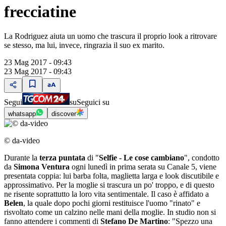
frecciatine
La Rodriguez aiuta un uomo che trascura il proprio look a ritrovare
se stesso, ma lui, invece, ringrazia il suo ex marito.
23 Mag 2017 - 09:43
23 Mag 2017 - 09:43
Segui
su
Seguici su
whatsapp
discover
© da-video
Durante la
terza puntata
di "
Selfie - Le cose cambiano
", condotto
da
Simona Ventura
ogni lunedì in prima serata su Canale 5, viene
presentata coppia: lui barba folta, maglietta larga e look discutibile e
approssimativo. Per la moglie si trascura un po' troppo, e di questo
ne risente soprattutto la loro vita sentimentale. Il caso è affidato a
Belen
, la quale dopo pochi giorni restituisce l'uomo "rinato" e
risvoltato come un calzino nelle mani della moglie. In studio non si
fanno attendere i commenti di
Stefano De Martino
: "Spezzo una