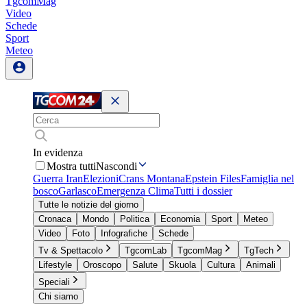
TgcomMag
Video
Schede
Sport
Meteo
In evidenza
Mostra tutti
Nascondi
Guerra Iran
Elezioni
Crans Montana
Epstein Files
Famiglia nel
bosco
Garlasco
Emergenza Clima
Tutti i dossier
Tutte le notizie del giorno
Cronaca
Mondo
Politica
Economia
Sport
Meteo
Video
Foto
Infografiche
Schede
Tv & Spettacolo
TgcomLab
TgcomMag
TgTech
Lifestyle
Oroscopo
Salute
Skuola
Cultura
Animali
Speciali
Chi siamo