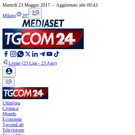
Martedì 23 Maggio 2017
-
Aggiornato alle
09:43
Milano
29°
Leone
(23 Lug - 23 Ago)
Ultim'ora
Cronaca
Mondo
Economia
TgcomLab
Televisione