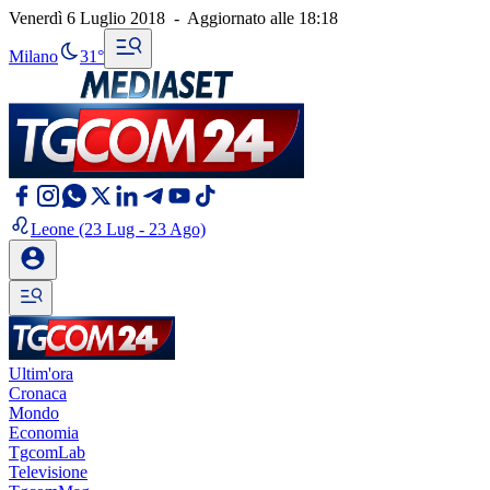
Venerdì 6 Luglio 2018
-
Aggiornato alle
18:18
Milano
31°
Leone
(23 Lug - 23 Ago)
Ultim'ora
Cronaca
Mondo
Economia
TgcomLab
Televisione