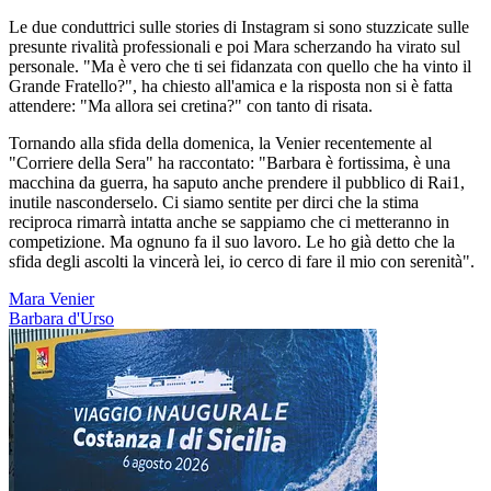
Le due conduttrici sulle stories di Instagram si sono stuzzicate sulle
presunte rivalità professionali e poi Mara scherzando ha virato sul
personale. "Ma è vero che ti sei fidanzata con quello che ha vinto il
Grande Fratello?", ha chiesto all'amica e la risposta non si è fatta
attendere: "Ma allora sei cretina?" con tanto di risata.
Tornando alla sfida della domenica, la Venier recentemente al
"Corriere della Sera" ha raccontato: "Barbara è fortissima, è una
macchina da guerra, ha saputo anche prendere il pubblico di Rai1,
inutile nasconderselo. Ci siamo sentite per dirci che la stima
reciproca rimarrà intatta anche se sappiamo che ci metteranno in
competizione. Ma ognuno fa il suo lavoro. Le ho già detto che la
sfida degli ascolti la vincerà lei, io cerco di fare il mio con serenità".
Mara Venier
Barbara d'Urso