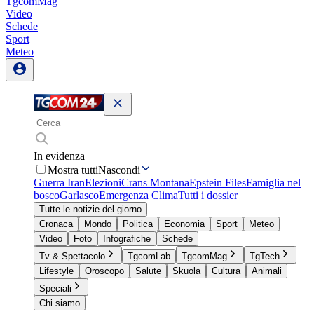
TgcomMag
Video
Schede
Sport
Meteo
In evidenza
Mostra tutti
Nascondi
Guerra Iran
Elezioni
Crans Montana
Epstein Files
Famiglia nel
bosco
Garlasco
Emergenza Clima
Tutti i dossier
Tutte le notizie del giorno
Cronaca
Mondo
Politica
Economia
Sport
Meteo
Video
Foto
Infografiche
Schede
Tv & Spettacolo
TgcomLab
TgcomMag
TgTech
Lifestyle
Oroscopo
Salute
Skuola
Cultura
Animali
Speciali
Chi siamo