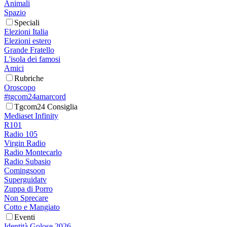
Animali
Spazio
Speciali
Elezioni Italia
Elezioni estero
Grande Fratello
L'isola dei famosi
Amici
Rubriche
Oroscopo
#tgcom24amarcord
Tgcom24 Consiglia
Mediaset Infinity
R101
Radio 105
Virgin Radio
Radio Montecarlo
Radio Subasio
Comingsoon
Superguidatv
Zuppa di Porro
Non Sprecare
Cotto e Mangiato
Eventi
Identità Golose 2026