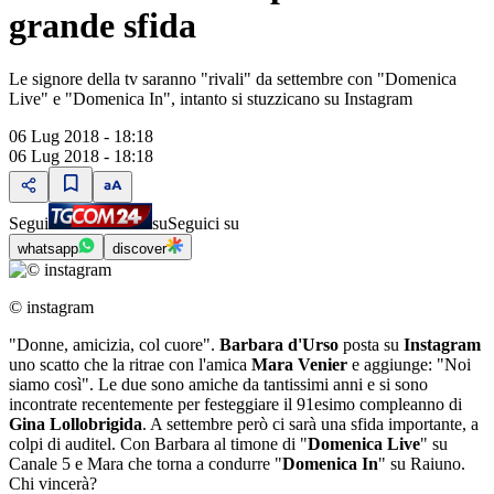
grande sfida
Le signore della tv saranno "rivali" da settembre con "Domenica
Live" e "Domenica In", intanto si stuzzicano su Instagram
06 Lug 2018 - 18:18
06 Lug 2018 - 18:18
Segui
su
Seguici su
whatsapp
discover
© instagram
"Donne, amicizia, col cuore".
Barbara d'Urso
posta su
Instagram
uno scatto che la ritrae con l'amica
Mara Venier
e aggiunge: "Noi
siamo così". Le due sono amiche da tantissimi anni e si sono
incontrate recentemente per festeggiare il 91esimo compleanno di
Gina Lollobrigida
. A settembre però ci sarà una sfida importante, a
colpi di auditel. Con Barbara al timone di "
Domenica Live
" su
Canale 5 e Mara che torna a condurre "
Domenica In
" su Raiuno.
Chi vincerà?