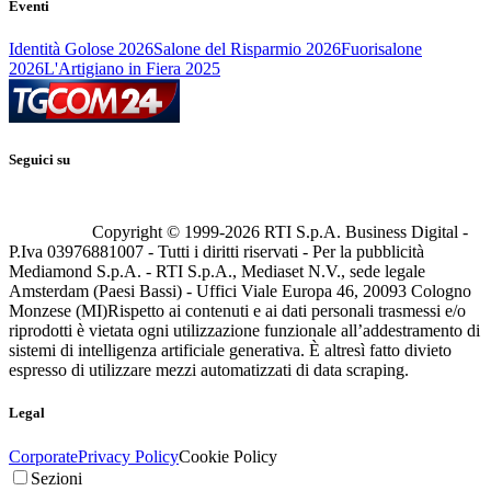
Eventi
Identità Golose 2026
Salone del Risparmio 2026
Fuorisalone
2026
L'Artigiano in Fiera 2025
Seguici su
Copyright © 1999-
2026
RTI S.p.A. Business Digital -
P.Iva 03976881007 - Tutti i diritti riservati - Per la pubblicità
Mediamond S.p.A. - RTI S.p.A., Mediaset N.V., sede legale
Amsterdam (Paesi Bassi) - Uffici Viale Europa 46, 20093 Cologno
Monzese (MI)
Rispetto ai contenuti e ai dati personali trasmessi e/o
riprodotti è vietata ogni utilizzazione funzionale all’addestramento di
sistemi di intelligenza artificiale generativa. È altresì fatto divieto
espresso di utilizzare mezzi automatizzati di data scraping.
Legal
Corporate
Privacy Policy
Cookie Policy
Sezioni