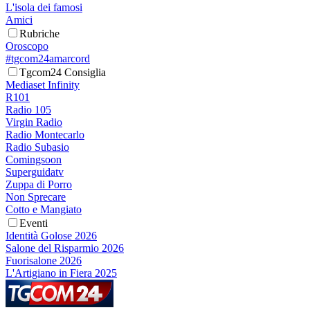
L'isola dei famosi
Amici
Rubriche
Oroscopo
#tgcom24amarcord
Tgcom24 Consiglia
Mediaset Infinity
R101
Radio 105
Virgin Radio
Radio Montecarlo
Radio Subasio
Comingsoon
Superguidatv
Zuppa di Porro
Non Sprecare
Cotto e Mangiato
Eventi
Identità Golose 2026
Salone del Risparmio 2026
Fuorisalone 2026
L'Artigiano in Fiera 2025