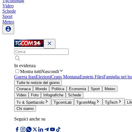
TgcomMag
Video
Schede
Sport
Meteo
In evidenza
Mostra tutti
Nascondi
Guerra Iran
Elezioni
Crans Montana
Epstein Files
Famiglia nel b
Tutte le notizie del giorno
Cronaca
Mondo
Politica
Economia
Sport
Meteo
Video
Foto
Infografiche
Schede
Tv & Spettacolo
TgcomLab
TgcomMag
TgTech
Lif
Chi siamo
Seguici anche su