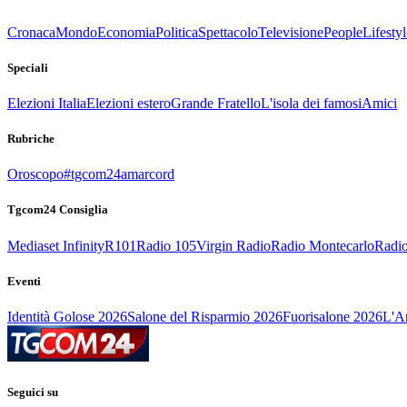
Cronaca
Mondo
Economia
Politica
Spettacolo
Televisione
People
Lifestyl
Speciali
Elezioni Italia
Elezioni estero
Grande Fratello
L'isola dei famosi
Amici
Rubriche
Oroscopo
#tgcom24amarcord
Tgcom24 Consiglia
Mediaset Infinity
R101
Radio 105
Virgin Radio
Radio Montecarlo
Radio
Eventi
Identità Golose 2026
Salone del Risparmio 2026
Fuorisalone 2026
L'Ar
Seguici su