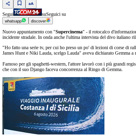
Segui
su
Seguici su
whatsapp
discover
Nuovo appuntamento con "
Supercinema
" - il rotocalco d'informazi
incidente stradale. In onda anche l'ultima intervista del divo italiano
"Ho fatto una serie tv, per cui ho preso un po' di lezioni di corse di r
James Hunt e Niki Lauda, scelgo Lauda" aveva dichiarato Gemma a marg
Famoso per gli spaghetti-western, l'attore lavorò con i più grandi regi
che con il suo Django faceva concorrenza al Ringo di Gemma.