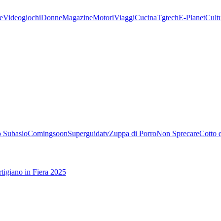
e
Videogiochi
Donne
Magazine
Motori
Viaggi
Cucina
Tgtech
E-Planet
Cult
 Subasio
Comingsoon
Superguidatv
Zuppa di Porro
Non Sprecare
Cotto 
tigiano in Fiera 2025