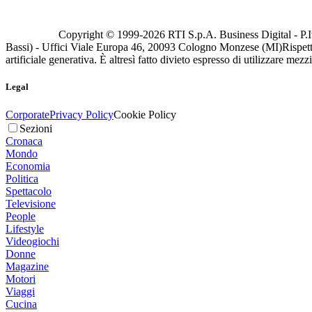
Copyright © 1999-
2026
RTI S.p.A. Business Digital - P.I
Bassi) - Uffici Viale Europa 46, 20093 Cologno Monzese (MI)
Rispett
artificiale generativa. È altresì fatto divieto espresso di utilizzare mez
Legal
Corporate
Privacy Policy
Cookie Policy
Sezioni
Cronaca
Mondo
Economia
Politica
Spettacolo
Televisione
People
Lifestyle
Videogiochi
Donne
Magazine
Motori
Viaggi
Cucina