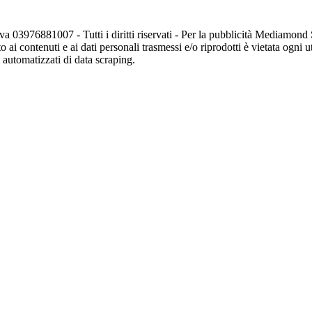
va 03976881007 - Tutti i diritti riservati - Per la pubblicità Mediamon
o ai contenuti e ai dati personali trasmessi e/o riprodotti è vietata ogni 
zi automatizzati di data scraping.