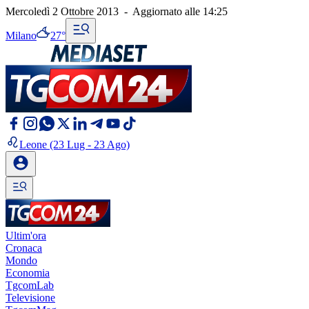
Mercoledì 2 Ottobre 2013
-
Aggiornato alle
14:25
Milano
27°
Leone
(23 Lug - 23 Ago)
Ultim'ora
Cronaca
Mondo
Economia
TgcomLab
Televisione