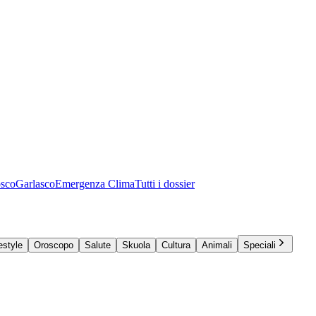
osco
Garlasco
Emergenza Clima
Tutti i dossier
estyle
Oroscopo
Salute
Skuola
Cultura
Animali
Speciali