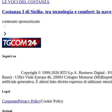
LE VOCI DEL COSTANZA
Costanza I di Sicilia, tra tecnologia e comfort: la nav
contenuto sponsorizzato
Seguici su
Copyright © 1999-
2026
RTI S.p.A. Business Digital - P.I
Bassi) - Uffici Viale Europa 46, 20093 Cologno Monzese (MI)
Rispett
artificiale generativa. È altresì fatto divieto espresso di utilizzare mez
Legal
Corporate
Privacy Policy
Cookie Policy
Sezioni