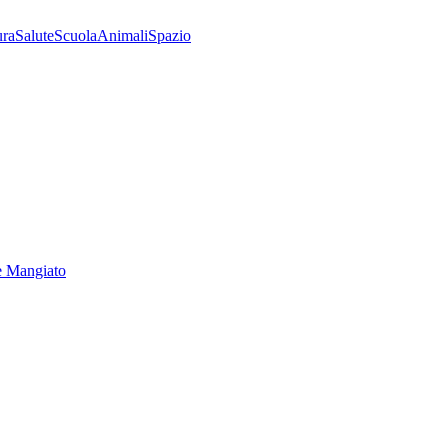
ura
Salute
Scuola
Animali
Spazio
e Mangiato