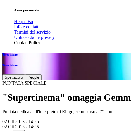
Area personale
Help e Faq
Info e contatti
Termini del servizio
Utilizzo dati e privacy
Cookie Policy
Televisione
Televisione
Spettacolo
People
PUNTATA SPECIALE
"Supercinema" omaggia Gemm
Puntata dedicata all'interprete di Ringo, scomparso a 75 anni
02 Ott 2013 - 14:25
02 Ott 2013 - 14:25