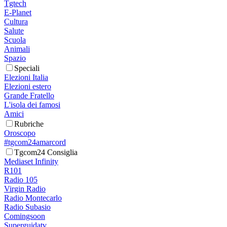
Tgtech
E-Planet
Cultura
Salute
Scuola
Animali
Spazio
Speciali
Elezioni Italia
Elezioni estero
Grande Fratello
L'isola dei famosi
Amici
Rubriche
Oroscopo
#tgcom24amarcord
Tgcom24 Consiglia
Mediaset Infinity
R101
Radio 105
Virgin Radio
Radio Montecarlo
Radio Subasio
Comingsoon
Superguidatv