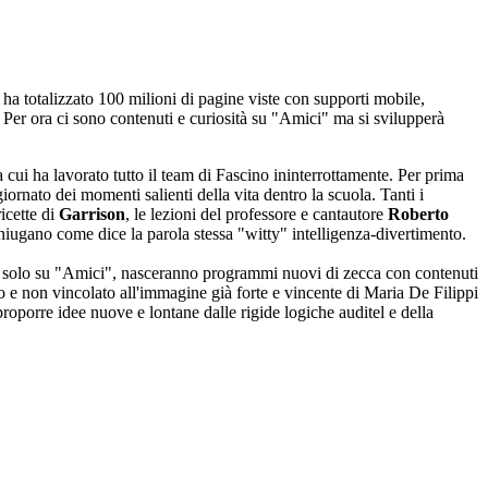
 ha totalizzato 100 milioni di pagine viste con supporti mobile,
. Per ora ci sono contenuti e curiosità su "Amici" ma si svilupperà
a cui ha lavorato tutto il team di Fascino ininterrottamente. Per prima
ornato dei momenti salienti della vita dentro la scuola. Tanti i
ricette di
Garrison
, le lezioni del professore e cantautore
Roberto
niugano come dice la parola stessa "witty" intelligenza-divertimento.
ata solo su "Amici", nasceranno programmi nuovi di zecca con contenuti
 e non vincolato all'immagine già forte e vincente di Maria De Filippi
proporre idee nuove e lontane dalle rigide logiche auditel e della