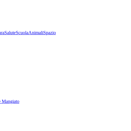
ura
Salute
Scuola
Animali
Spazio
e Mangiato