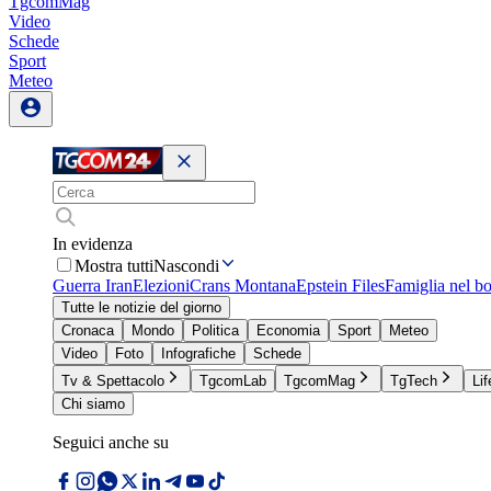
TgcomMag
Video
Schede
Sport
Meteo
In evidenza
Mostra tutti
Nascondi
Guerra Iran
Elezioni
Crans Montana
Epstein Files
Famiglia nel b
Tutte le notizie del giorno
Cronaca
Mondo
Politica
Economia
Sport
Meteo
Video
Foto
Infografiche
Schede
Tv & Spettacolo
TgcomLab
TgcomMag
TgTech
Lif
Chi siamo
Seguici anche su