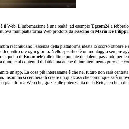
e è il Web. L'informazione è una realtà, ad esempio
Tgcom24
a febbraio
a nuova multipiattaforma Web prodotta da
Fascino
di
Maria De Filippi
 sembra racchiudano l'essenza della piattaforma ideata lo scorso ottobre e 
tta di quattro ore ogni giorno. Nello specifico è un montaggio sempre aggi
to è quello di
Emanuele
) alle ultime puntate del talent, passando per le 
ta dunque ai contenuti didattici ma anche di intrattenimento puro che co
amite un'app. La cosa più interessante è che nel futuro non sarà centr
cina. Insomma si cercherà di creare un qualcosa che comunque sarà nuovo
na piattaforma Web che, grazie alle potenzialità della Rete, cercherà di 