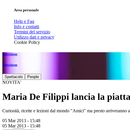
Area personale
Help e Faq
Info e contatti
Termini del servizio
Utilizzo dati e privacy
Cookie Policy
Televisione
Televisione
Spettacolo
People
NOVITA'
Maria De Filippi lancia la piat
Curiosità, ricette e lezioni dal mondo "Amici" ma presto arriverann
05 Mar 2013 - 15:48
05 Mar 2013 - 15:48