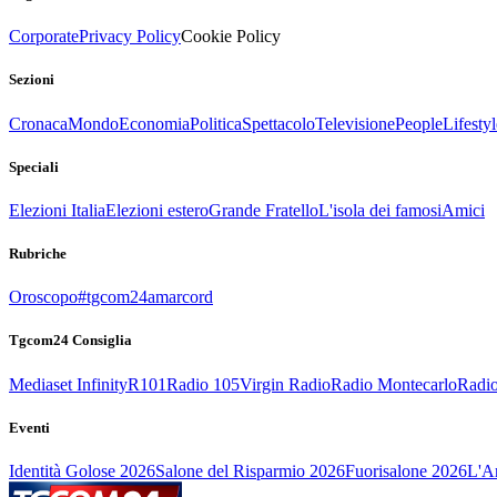
Corporate
Privacy Policy
Cookie Policy
Sezioni
Cronaca
Mondo
Economia
Politica
Spettacolo
Televisione
People
Lifestyl
Speciali
Elezioni Italia
Elezioni estero
Grande Fratello
L'isola dei famosi
Amici
Rubriche
Oroscopo
#tgcom24amarcord
Tgcom24 Consiglia
Mediaset Infinity
R101
Radio 105
Virgin Radio
Radio Montecarlo
Radio
Eventi
Identità Golose 2026
Salone del Risparmio 2026
Fuorisalone 2026
L'Ar