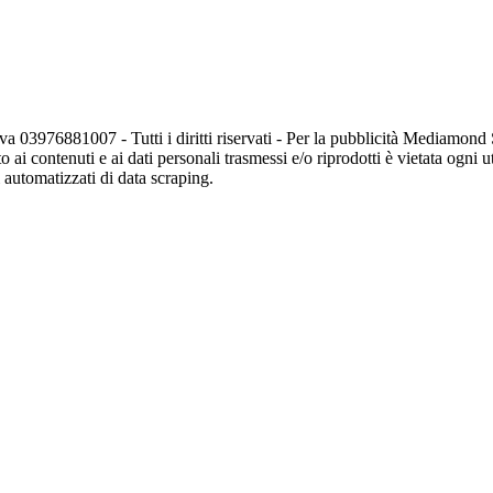
va 03976881007 - Tutti i diritti riservati - Per la pubblicità Mediamon
o ai contenuti e ai dati personali trasmessi e/o riprodotti è vietata ogni 
zi automatizzati di data scraping.