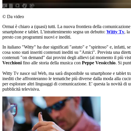
© Da video
Ormai è chiaro a (quasi) tutti. La nuova frontiera della comunicazion
smartphone e tablet. L'intrattenimento segna un debutto:
Witty Tv
, l
presto con programmi nuovi e inediti.
In italiano "Witty" ha due significati "astuto" e "spiritoso" e, infatti,
cosa sono stati inseriti contenuti inediti su "Amici". Prevista una dire
contenuti "on demand" dai provini degli allievi (al momento il più vis
Vecchioni
fino alle storia della musica con
Peppe Vessicchio
. Si pun
Witty Tv nasce sul Web, ma sarà disponibile su smartphone e tablet tr
inediti che affronteranno le tematiche più diverse dalla moda alla cu
per esplorare altri linguaggi di comunicazione. E' questa la novità di u
pubblicità televisiva.