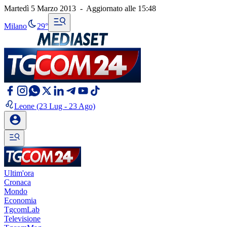
Martedì 5 Marzo 2013
-
Aggiornato alle
15:48
Milano
29°
Leone
(23 Lug - 23 Ago)
Ultim'ora
Cronaca
Mondo
Economia
TgcomLab
Televisione