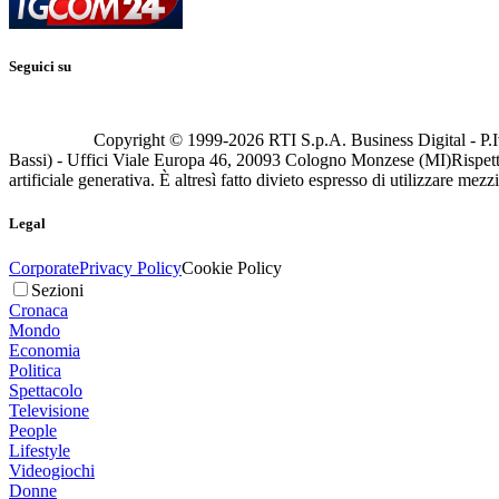
Seguici su
Copyright © 1999-
2026
RTI S.p.A. Business Digital - P.I
Bassi) - Uffici Viale Europa 46, 20093 Cologno Monzese (MI)
Rispett
artificiale generativa. È altresì fatto divieto espresso di utilizzare mez
Legal
Corporate
Privacy Policy
Cookie Policy
Sezioni
Cronaca
Mondo
Economia
Politica
Spettacolo
Televisione
People
Lifestyle
Videogiochi
Donne