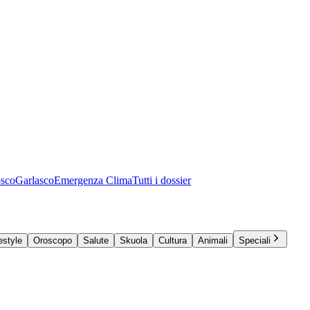
osco
Garlasco
Emergenza Clima
Tutti i dossier
estyle
Oroscopo
Salute
Skuola
Cultura
Animali
Speciali