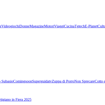
e
Videogiochi
Donne
Magazine
Motori
Viaggi
Cucina
Tgtech
E-Planet
Cult
 Subasio
Comingsoon
Superguidatv
Zuppa di Porro
Non Sprecare
Cotto 
tigiano in Fiera 2025