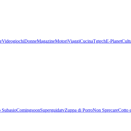
e
Videogiochi
Donne
Magazine
Motori
Viaggi
Cucina
Tgtech
E-Planet
Cult
 Subasio
Comingsoon
Superguidatv
Zuppa di Porro
Non Sprecare
Cotto 