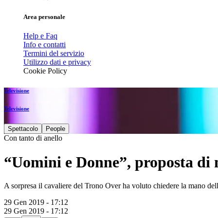
Area personale
Help e Faq
Info e contatti
Termini del servizio
Utilizzo dati e privacy
Cookie Policy
Televisione
Televisione
Spettacolo
People
Con tanto di anello
“Uomini e Donne”, proposta di m
A sorpresa il cavaliere del Trono Over ha voluto chiedere la mano del
29 Gen 2019 - 17:12
29 Gen 2019 - 17:12