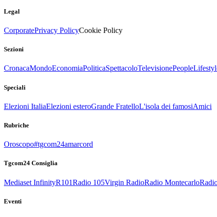
Legal
Corporate
Privacy Policy
Cookie Policy
Sezioni
Cronaca
Mondo
Economia
Politica
Spettacolo
Televisione
People
Lifestyl
Speciali
Elezioni Italia
Elezioni estero
Grande Fratello
L'isola dei famosi
Amici
Rubriche
Oroscopo
#tgcom24amarcord
Tgcom24 Consiglia
Mediaset Infinity
R101
Radio 105
Virgin Radio
Radio Montecarlo
Radio
Eventi