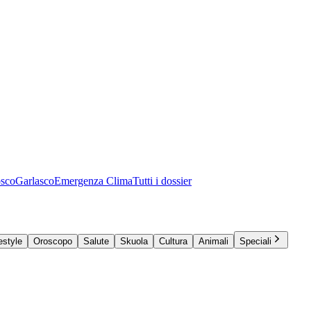
osco
Garlasco
Emergenza Clima
Tutti i dossier
estyle
Oroscopo
Salute
Skuola
Cultura
Animali
Speciali