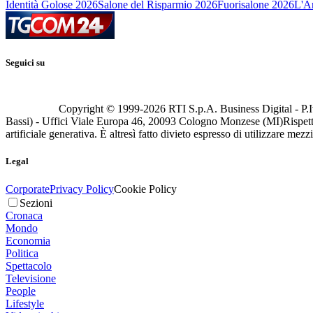
Identità Golose 2026
Salone del Risparmio 2026
Fuorisalone 2026
L'Ar
Seguici su
Copyright © 1999-
2026
RTI S.p.A. Business Digital - P.I
Bassi) - Uffici Viale Europa 46, 20093 Cologno Monzese (MI)
Rispett
artificiale generativa. È altresì fatto divieto espresso di utilizzare mez
Legal
Corporate
Privacy Policy
Cookie Policy
Sezioni
Cronaca
Mondo
Economia
Politica
Spettacolo
Televisione
People
Lifestyle