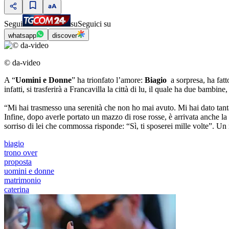
Segui
su
Seguici su
whatsapp
discover
© da-video
A “
Uomini e Donne
” ha trionfato l’amore:
Biagio
a sorpresa, ha fat
infatti, si trasferirà a Francavilla la città di lu, il quale ha due bambi
“Mi hai trasmesso una serenità che non ho mai avuto. Mi hai dato tant
Infine, dopo averle portato un mazzo di rose rosse, è arrivata anche l
sorriso di lei che commossa risponde: “Sì, ti sposerei mille volte”. U
biagio
trono over
proposta
uomini e donne
matrimonio
caterina