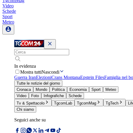
TgcomMag
Video
Schede
Sport
Meteo
In evidenza
Mostra tutti
Nascondi
Guerra Iran
Elezioni
Crans Montana
Epstein Files
Famiglia nel b
Tutte le notizie del giorno
Cronaca
Mondo
Politica
Economia
Sport
Meteo
Video
Foto
Infografiche
Schede
Tv & Spettacolo
TgcomLab
TgcomMag
TgTech
Lif
Chi siamo
Seguici anche su