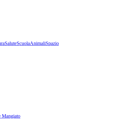
ura
Salute
Scuola
Animali
Spazio
e Mangiato