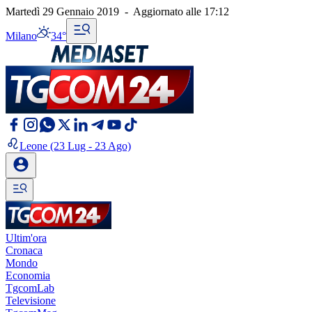
Martedì 29 Gennaio 2019
-
Aggiornato alle
17:12
Milano
34°
Leone
(23 Lug - 23 Ago)
Ultim'ora
Cronaca
Mondo
Economia
TgcomLab
Televisione