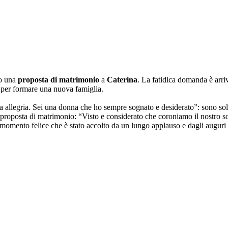
to una
proposta di matrimonio
a
Caterina
. La fatidica domanda è arri
ne, per formare una nuova famiglia.
a allegria. Sei una donna che ho sempre sognato e desiderato”: sono so
a proposta di matrimonio: “Visto e considerato che coroniamo il nostro so
n momento felice che è stato accolto da un lungo applauso e dagli auguri