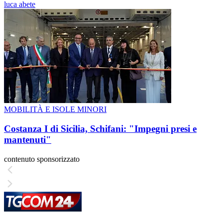
luca abete
MOBILITÀ E ISOLE MINORI
Costanza I di Sicilia, Schifani: "Impegni presi e
mantenuti"
contenuto sponsorizzato