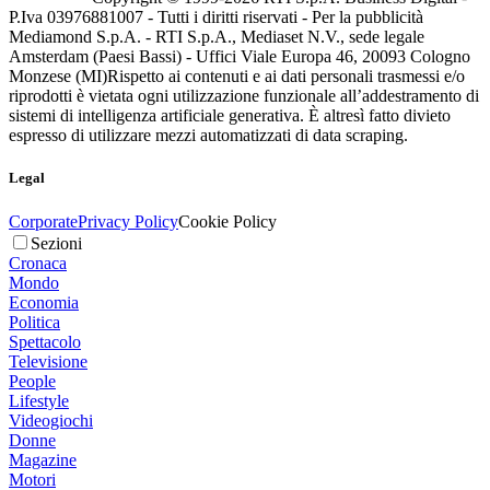
P.Iva 03976881007 - Tutti i diritti riservati - Per la pubblicità
Mediamond S.p.A. - RTI S.p.A., Mediaset N.V., sede legale
Amsterdam (Paesi Bassi) - Uffici Viale Europa 46, 20093 Cologno
Monzese (MI)
Rispetto ai contenuti e ai dati personali trasmessi e/o
riprodotti è vietata ogni utilizzazione funzionale all’addestramento di
sistemi di intelligenza artificiale generativa. È altresì fatto divieto
espresso di utilizzare mezzi automatizzati di data scraping.
Legal
Corporate
Privacy Policy
Cookie Policy
Sezioni
Cronaca
Mondo
Economia
Politica
Spettacolo
Televisione
People
Lifestyle
Videogiochi
Donne
Magazine
Motori