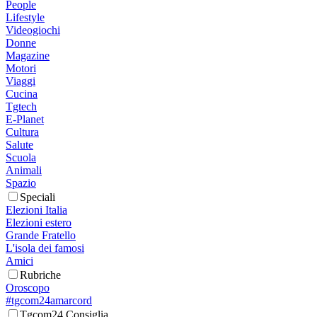
People
Lifestyle
Videogiochi
Donne
Magazine
Motori
Viaggi
Cucina
Tgtech
E-Planet
Cultura
Salute
Scuola
Animali
Spazio
Speciali
Elezioni Italia
Elezioni estero
Grande Fratello
L'isola dei famosi
Amici
Rubriche
Oroscopo
#tgcom24amarcord
Tgcom24 Consiglia