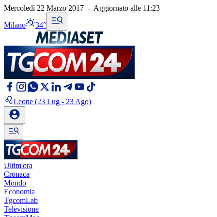
Mercoledì 22 Marzo 2017
-
Aggiornato alle
11:23
Milano
34°
Leone
(23 Lug - 23 Ago)
Ultim'ora
Cronaca
Mondo
Economia
TgcomLab
Televisione