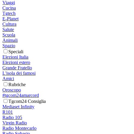
Viaggi
Cucina
Tgtech
E-Planet
Cultura
Salute
Scuola
Animali
Spazio
Speciali
Elezioni Italia
Elezioni estero
Grande Fratello
L'isola dei famosi
Amici
Rubriche
Oroscopo
#tgcom24amarcord
Tgcom24 Consiglia
Mediaset Infinity
R101
Radio 105
Virgin Radio
Radio Montecarlo
Radio Subasio