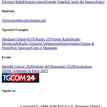
Elezioni Italia
Elezioni estero
Grande Fratello
L'isola dei famosi
Amici
Rubriche
Oroscopo
#tgcom24amarcord
Tgcom24 Consiglia
Mediaset Infinity
R101
Radio 105
Virgin Radio
Radio
Montecarlo
Radio Subasio
Comingsoon
Superguidatv
Zuppa di
Porro
Non Sprecare
Cotto e Mangiato
Eventi
Identità Golose 2026
Salone del Risparmio 2026
Fuorisalone
2026
L'Artigiano in Fiera 2025
Seguici su
Copyright © 1999-
2026
RTI S.p.A. Business Digital -