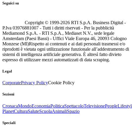
Seguici su
Copyright © 1999-
2026
RTI S.p.A. Business Digital -
P.Iva 03976881007 - Tutti i diritti riservati - Per la pubblicità
Mediamond S.p.A. - RTI S.p.A., Mediaset N.V., sede legale
Amsterdam (Paesi Bassi) - Uffici Viale Europa 46, 20093 Cologno
Monzese (MI)
Rispetto ai contenuti e ai dati personali trasmessi e/o
riprodotti è vietata ogni utilizzazione funzionale all’addestramento di
sistemi di intelligenza artificiale generativa. È altresì fatto divieto
espresso di utilizzare mezzi automatizzati di data scraping.
Legal
Corporate
Privacy Policy
Cookie Policy
Sezioni
Cronaca
Mondo
Economia
Politica
Spettacolo
Televisione
People
Lifestyl
Planet
Cultura
Salute
Scuola
Animali
Spazio
Speciali