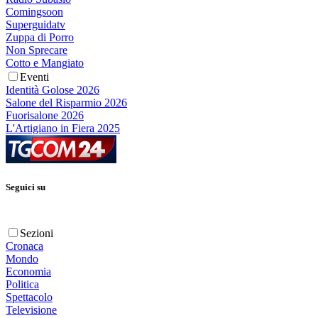
Comingsoon
Superguidatv
Zuppa di Porro
Non Sprecare
Cotto e Mangiato
Eventi
Identità Golose 2026
Salone del Risparmio 2026
Fuorisalone 2026
L'Artigiano in Fiera 2025
Seguici su
Sezioni
Cronaca
Mondo
Economia
Politica
Spettacolo
Televisione