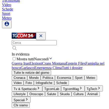
TgcomMag
Video
Schede
Sport
Meteo
In evidenza
Mostra tutti
Nascondi
Guerra Iran
Elezioni
Crans Montana
Epstein Files
Famiglia nel
bosco
Garlasco
Emergenza Clima
Tutti i dossier
Tutte le notizie del giorno
Cronaca
Mondo
Politica
Economia
Sport
Meteo
Video
Foto
Infografiche
Schede
Tv & Spettacolo
TgcomLab
TgcomMag
TgTech
Lifestyle
Oroscopo
Salute
Skuola
Cultura
Animali
Speciali
Chi siamo