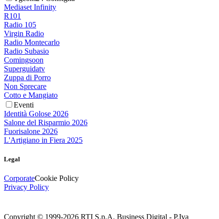
Mediaset Infinity
R101
Radio 105
Virgin Radio
Radio Montecarlo
Radio Subasio
Comingsoon
Superguidatv
Zuppa di Porro
Non Sprecare
Cotto e Mangiato
Eventi
Identità Golose 2026
Salone del Risparmio 2026
Fuorisalone 2026
L'Artigiano in Fiera 2025
Legal
Corporate
Cookie Policy
Privacy Policy
Copyright © 1999-
2026
RTI S.p.A. Business Digital - P.Iva