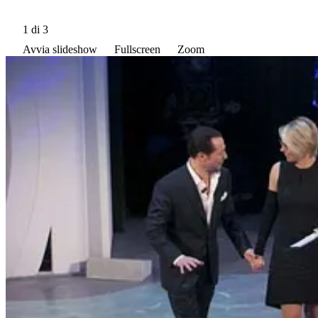
1
di 3
Avvia slideshow
Fullscreen
Zoom