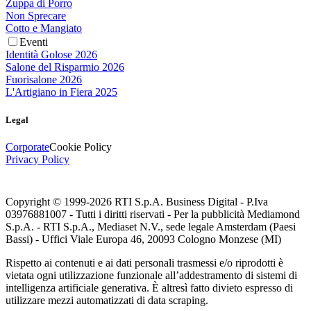
Zuppa di Porro
Non Sprecare
Cotto e Mangiato
Eventi
Identità Golose 2026
Salone del Risparmio 2026
Fuorisalone 2026
L'Artigiano in Fiera 2025
Legal
Corporate
Cookie Policy
Privacy Policy
Copyright © 1999-
2026
RTI S.p.A. Business Digital - P.Iva
03976881007 - Tutti i diritti riservati - Per la pubblicità Mediamond
S.p.A. - RTI S.p.A., Mediaset N.V., sede legale Amsterdam (Paesi
Bassi) - Uffici Viale Europa 46, 20093 Cologno Monzese (MI)
Rispetto ai contenuti e ai dati personali trasmessi e/o riprodotti è
vietata ogni utilizzazione funzionale all’addestramento di sistemi di
intelligenza artificiale generativa. È altresì fatto divieto espresso di
utilizzare mezzi automatizzati di data scraping.