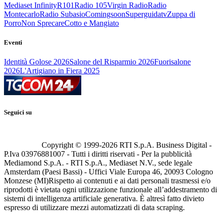
Mediaset Infinity
R101
Radio 105
Virgin Radio
Radio
Montecarlo
Radio Subasio
Comingsoon
Superguidatv
Zuppa di
Porro
Non Sprecare
Cotto e Mangiato
Eventi
Identità Golose 2026
Salone del Risparmio 2026
Fuorisalone
2026
L'Artigiano in Fiera 2025
Seguici su
Copyright © 1999-
2026
RTI S.p.A. Business Digital -
P.Iva 03976881007 - Tutti i diritti riservati - Per la pubblicità
Mediamond S.p.A. - RTI S.p.A., Mediaset N.V., sede legale
Amsterdam (Paesi Bassi) - Uffici Viale Europa 46, 20093 Cologno
Monzese (MI)
Rispetto ai contenuti e ai dati personali trasmessi e/o
riprodotti è vietata ogni utilizzazione funzionale all’addestramento di
sistemi di intelligenza artificiale generativa. È altresì fatto divieto
espresso di utilizzare mezzi automatizzati di data scraping.