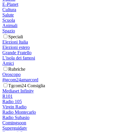
E-Planet
Cultura
Salute
Scuola
Animali
Spazio
Speciali
Elezioni Italia
Elezioni estero
Grande Fratello
L'isola dei famosi
Amici
Rubriche
Oroscopo
#tgcom24amarcord
Tgcom24 Consiglia
Mediaset Infinity
R101
Radio 105
Virgin Radio
Radio Montecarlo
Radio Subasio
Comingsoon
Superguidatv