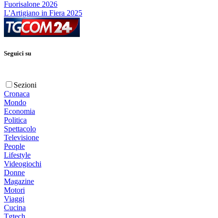
Fuorisalone 2026
L'Artigiano in Fiera 2025
Seguici su
Sezioni
Cronaca
Mondo
Economia
Politica
Spettacolo
Televisione
People
Lifestyle
Videogiochi
Donne
Magazine
Motori
Viaggi
Cucina
Tgtech