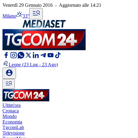
Venerdì 29 Gennaio 2016
-
Aggiornato alle
14:21
Milano
33°
Leone
(23 Lug - 23 Ago)
Ultim'ora
Cronaca
Mondo
Economia
TgcomLab
Televisione