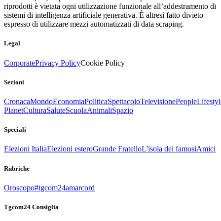
riprodotti è vietata ogni utilizzazione funzionale all’addestramento di
sistemi di intelligenza artificiale generativa. È altresì fatto divieto
espresso di utilizzare mezzi automatizzati di data scraping.
Legal
Corporate
Privacy Policy
Cookie Policy
Sezioni
Cronaca
Mondo
Economia
Politica
Spettacolo
Televisione
People
Lifestyl
Planet
Cultura
Salute
Scuola
Animali
Spazio
Speciali
Elezioni Italia
Elezioni estero
Grande Fratello
L'isola dei famosi
Amici
Rubriche
Oroscopo
#tgcom24amarcord
Tgcom24 Consiglia