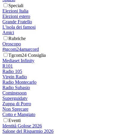
Speciali
Elezioni Italia
Elezioni estero
Grande Fratello
L'isola dei famosi
Amici
Rubriche
Oroscopo
#tgcom24amarcord
Tgcom24 Consiglia
Mediaset Infinity
R101
Radio 105
Virgin Radio
Radio Montecarlo
Radio Subasio
Comingsoon
Superguidatv
Zuppa di Porro
Non Sprecare
Cotto e Mangiato
Eventi
Identità Golose 2026
Salone del Risparmio 2026