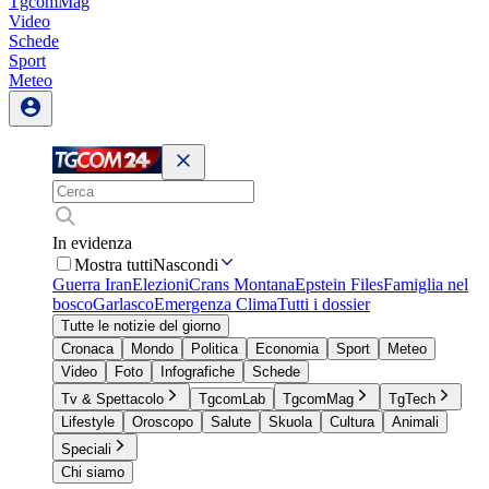
TgcomMag
Video
Schede
Sport
Meteo
In evidenza
Mostra tutti
Nascondi
Guerra Iran
Elezioni
Crans Montana
Epstein Files
Famiglia nel
bosco
Garlasco
Emergenza Clima
Tutti i dossier
Tutte le notizie del giorno
Cronaca
Mondo
Politica
Economia
Sport
Meteo
Video
Foto
Infografiche
Schede
Tv & Spettacolo
TgcomLab
TgcomMag
TgTech
Lifestyle
Oroscopo
Salute
Skuola
Cultura
Animali
Speciali
Chi siamo