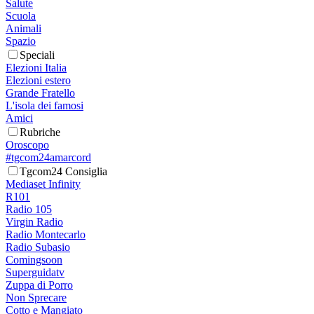
Salute
Scuola
Animali
Spazio
Speciali
Elezioni Italia
Elezioni estero
Grande Fratello
L'isola dei famosi
Amici
Rubriche
Oroscopo
#tgcom24amarcord
Tgcom24 Consiglia
Mediaset Infinity
R101
Radio 105
Virgin Radio
Radio Montecarlo
Radio Subasio
Comingsoon
Superguidatv
Zuppa di Porro
Non Sprecare
Cotto e Mangiato