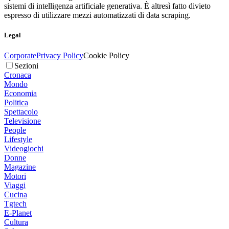
sistemi di intelligenza artificiale generativa. È altresì fatto divieto
espresso di utilizzare mezzi automatizzati di data scraping.
Legal
Corporate
Privacy Policy
Cookie Policy
Sezioni
Cronaca
Mondo
Economia
Politica
Spettacolo
Televisione
People
Lifestyle
Videogiochi
Donne
Magazine
Motori
Viaggi
Cucina
Tgtech
E-Planet
Cultura