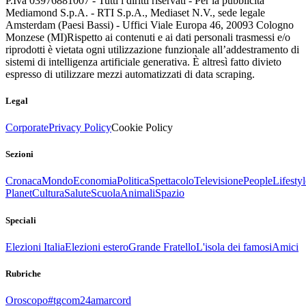
P.Iva 03976881007 - Tutti i diritti riservati - Per la pubblicità
Mediamond S.p.A. - RTI S.p.A., Mediaset N.V., sede legale
Amsterdam (Paesi Bassi) - Uffici Viale Europa 46, 20093 Cologno
Monzese (MI)
Rispetto ai contenuti e ai dati personali trasmessi e/o
riprodotti è vietata ogni utilizzazione funzionale all’addestramento di
sistemi di intelligenza artificiale generativa. È altresì fatto divieto
espresso di utilizzare mezzi automatizzati di data scraping.
Legal
Corporate
Privacy Policy
Cookie Policy
Sezioni
Cronaca
Mondo
Economia
Politica
Spettacolo
Televisione
People
Lifestyl
Planet
Cultura
Salute
Scuola
Animali
Spazio
Speciali
Elezioni Italia
Elezioni estero
Grande Fratello
L'isola dei famosi
Amici
Rubriche
Oroscopo
#tgcom24amarcord