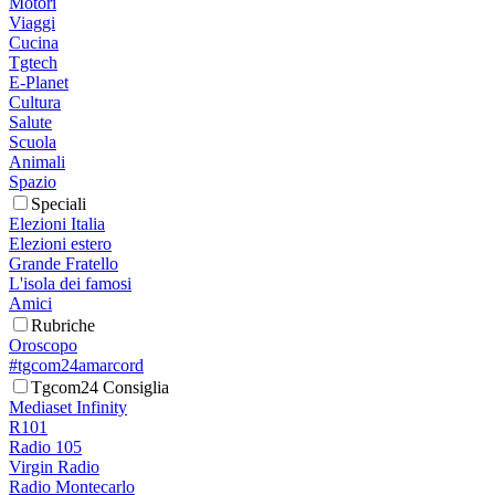
Motori
Viaggi
Cucina
Tgtech
E-Planet
Cultura
Salute
Scuola
Animali
Spazio
Speciali
Elezioni Italia
Elezioni estero
Grande Fratello
L'isola dei famosi
Amici
Rubriche
Oroscopo
#tgcom24amarcord
Tgcom24 Consiglia
Mediaset Infinity
R101
Radio 105
Virgin Radio
Radio Montecarlo