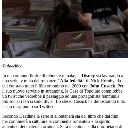
© da-video
In un continuo fiorire di reboot e remake, la
Disney
sta lavorando a
una serie tv tratta dal romanzo
"Alta fedeltà"
di Nick Hornby, da
cui era stato tratto il film omonimo nel 2000 con
John Cusack
. Per
il suo nuovo servizio in streaming, la Casa di Topolino compirebbe
un twist che vedrebbe il passaggio ad una protagonista femminile.
Sui social i fan si sono divisi. Lo stesso Cusack ha dimostrando tutto
il suo disappunto su
Twitter
.
Secondo Deadline la serie si allontanerà sia dal libro che dal film,
ma continuerà a catturare la commedia romantica e lo spirito
autentico dei materiali originali. Sarà incentrata sulla proprietaria di