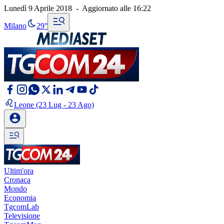
Lunedì 9 Aprile 2018
-
Aggiornato alle
16:22
Milano
29°
Leone
(23 Lug - 23 Ago)
Ultim'ora
Cronaca
Mondo
Economia
TgcomLab
Televisione