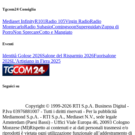
Tgcom24 Consiglia
Mediaset Infinity
R101
Radio 105
Virgin Radio
Radio
Montecarlo
Radio Subasio
Comingsoon
Superguidatv
Zuppa di
Porro
Non Sprecare
Cotto e Mangiato
Eventi
Identità Golose 2026
Salone del Risparmio 2026
Fuorisalone
2026
L'Artigiano in Fiera 2025
Seguici su
Copyright © 1999-
2026
RTI S.p.A. Business Digital -
P.Iva 03976881007 - Tutti i diritti riservati - Per la pubblicità
Mediamond S.p.A. - RTI S.p.A., Mediaset N.V., sede legale
Amsterdam (Paesi Bassi) - Uffici Viale Europa 46, 20093 Cologno
Monzese (MI)
Rispetto ai contenuti e ai dati personali trasmessi e/o
riprodotti è vietata ogni utilizzazione funzionale all’addestramento di