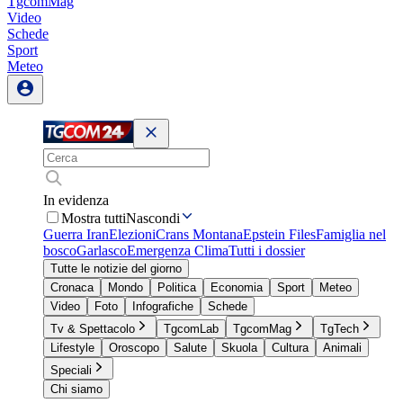
TgcomMag
Video
Schede
Sport
Meteo
In evidenza
Mostra tutti
Nascondi
Guerra Iran
Elezioni
Crans Montana
Epstein Files
Famiglia nel
bosco
Garlasco
Emergenza Clima
Tutti i dossier
Tutte le notizie del giorno
Cronaca
Mondo
Politica
Economia
Sport
Meteo
Video
Foto
Infografiche
Schede
Tv & Spettacolo
TgcomLab
TgcomMag
TgTech
Lifestyle
Oroscopo
Salute
Skuola
Cultura
Animali
Speciali
Chi siamo