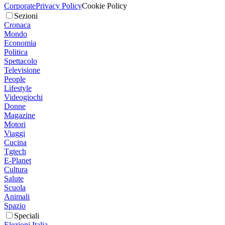
Corporate
Privacy Policy
Cookie Policy
Sezioni
Cronaca
Mondo
Economia
Politica
Spettacolo
Televisione
People
Lifestyle
Videogiochi
Donne
Magazine
Motori
Viaggi
Cucina
Tgtech
E-Planet
Cultura
Salute
Scuola
Animali
Spazio
Speciali
Elezioni Italia