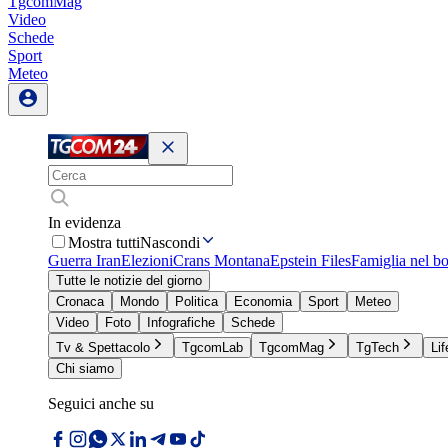
TgcomMag
Video
Schede
Sport
Meteo
In evidenza
Mostra tutti
Nascondi
Guerra Iran
Elezioni
Crans Montana
Epstein Files
Famiglia nel b
Tutte le notizie del giorno
Cronaca
Mondo
Politica
Economia
Sport
Meteo
Video
Foto
Infografiche
Schede
Tv & Spettacolo
TgcomLab
TgcomMag
TgTech
Lif
Chi siamo
Seguici anche su