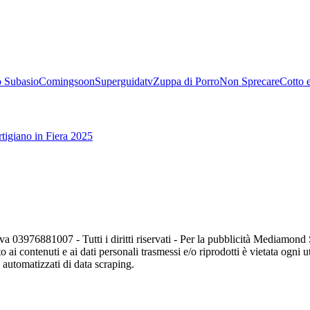
 Subasio
Comingsoon
Superguidatv
Zuppa di Porro
Non Sprecare
Cotto 
tigiano in Fiera 2025
va 03976881007 - Tutti i diritti riservati - Per la pubblicità Mediamon
o ai contenuti e ai dati personali trasmessi e/o riprodotti è vietata ogni 
zi automatizzati di data scraping.