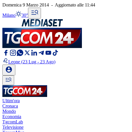
Domenica 9 Marzo 2014
-
Aggiornato alle
11:44
Milano
30°
Leone
(23 Lug - 23 Ago)
Ultim'ora
Cronaca
Mondo
Economia
TgcomLab
Televisione