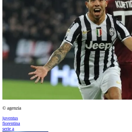
© agenzia
juventus
fiorentina
serie a