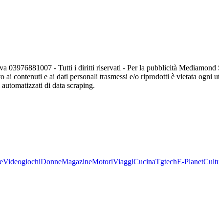
va 03976881007 - Tutti i diritti riservati - Per la pubblicità Mediamon
o ai contenuti e ai dati personali trasmessi e/o riprodotti è vietata ogni 
zi automatizzati di data scraping.
e
Videogiochi
Donne
Magazine
Motori
Viaggi
Cucina
Tgtech
E-Planet
Cult