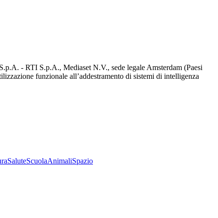
d S.p.A. - RTI S.p.A., Mediaset N.V., sede legale Amsterdam (Paesi
utilizzazione funzionale all’addestramento di sistemi di intelligenza
ura
Salute
Scuola
Animali
Spazio