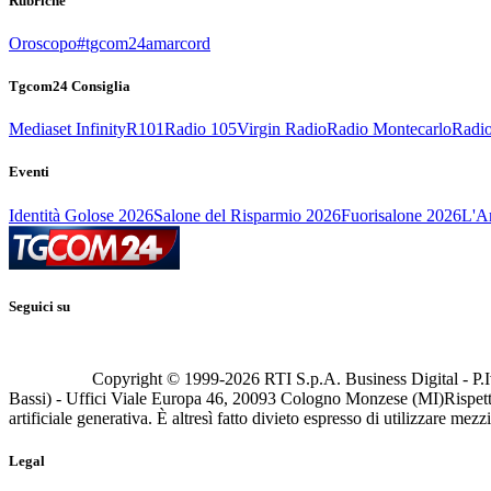
Rubriche
Oroscopo
#tgcom24amarcord
Tgcom24 Consiglia
Mediaset Infinity
R101
Radio 105
Virgin Radio
Radio Montecarlo
Radio
Eventi
Identità Golose 2026
Salone del Risparmio 2026
Fuorisalone 2026
L'Ar
Seguici su
Copyright © 1999-
2026
RTI S.p.A. Business Digital - P.I
Bassi) - Uffici Viale Europa 46, 20093 Cologno Monzese (MI)
Rispett
artificiale generativa. È altresì fatto divieto espresso di utilizzare mez
Legal