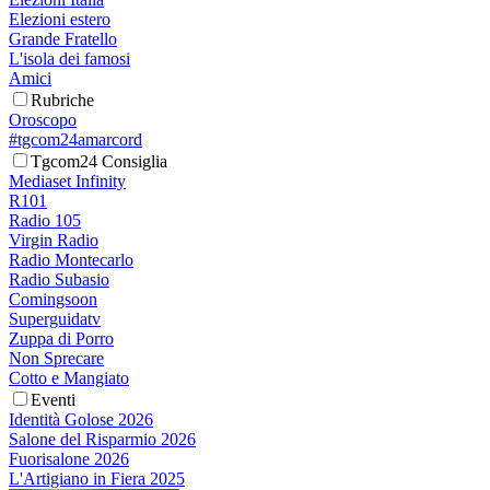
Elezioni estero
Grande Fratello
L'isola dei famosi
Amici
Rubriche
Oroscopo
#tgcom24amarcord
Tgcom24 Consiglia
Mediaset Infinity
R101
Radio 105
Virgin Radio
Radio Montecarlo
Radio Subasio
Comingsoon
Superguidatv
Zuppa di Porro
Non Sprecare
Cotto e Mangiato
Eventi
Identità Golose 2026
Salone del Risparmio 2026
Fuorisalone 2026
L'Artigiano in Fiera 2025