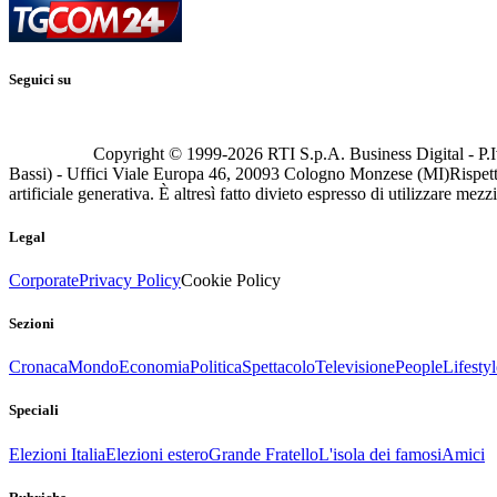
Seguici su
Copyright © 1999-
2026
RTI S.p.A. Business Digital - P.I
Bassi) - Uffici Viale Europa 46, 20093 Cologno Monzese (MI)
Rispett
artificiale generativa. È altresì fatto divieto espresso di utilizzare mez
Legal
Corporate
Privacy Policy
Cookie Policy
Sezioni
Cronaca
Mondo
Economia
Politica
Spettacolo
Televisione
People
Lifestyl
Speciali
Elezioni Italia
Elezioni estero
Grande Fratello
L'isola dei famosi
Amici