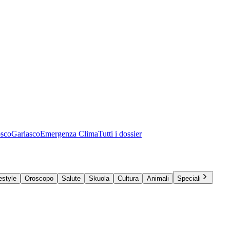
osco
Garlasco
Emergenza Clima
Tutti i dossier
estyle
Oroscopo
Salute
Skuola
Cultura
Animali
Speciali