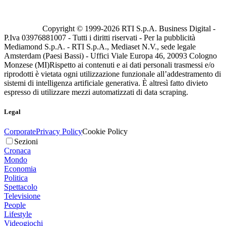
Copyright © 1999-
2026
RTI S.p.A. Business Digital -
P.Iva 03976881007 - Tutti i diritti riservati - Per la pubblicità
Mediamond S.p.A. - RTI S.p.A., Mediaset N.V., sede legale
Amsterdam (Paesi Bassi) - Uffici Viale Europa 46, 20093 Cologno
Monzese (MI)
Rispetto ai contenuti e ai dati personali trasmessi e/o
riprodotti è vietata ogni utilizzazione funzionale all’addestramento di
sistemi di intelligenza artificiale generativa. È altresì fatto divieto
espresso di utilizzare mezzi automatizzati di data scraping.
Legal
Corporate
Privacy Policy
Cookie Policy
Sezioni
Cronaca
Mondo
Economia
Politica
Spettacolo
Televisione
People
Lifestyle
Videogiochi