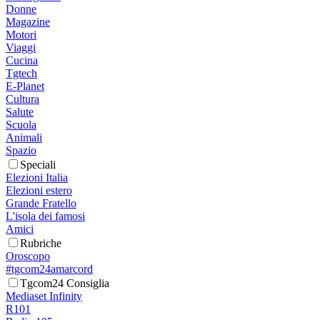
Donne
Magazine
Motori
Viaggi
Cucina
Tgtech
E-Planet
Cultura
Salute
Scuola
Animali
Spazio
Speciali
Elezioni Italia
Elezioni estero
Grande Fratello
L'isola dei famosi
Amici
Rubriche
Oroscopo
#tgcom24amarcord
Tgcom24 Consiglia
Mediaset Infinity
R101