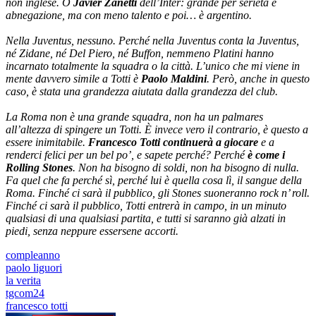
non inglese. O
Javier Zanetti
dell’Inter: grande per serietà e
abnegazione, ma con meno talento e poi… è argentino.
Nella Juventus, nessuno. Perché nella Juventus conta la Juventus,
né Zidane, né Del Piero, né Buffon, nemmeno Platini hanno
incarnato totalmente la squadra o la città. L’unico che mi viene in
mente davvero simile a Totti è
Paolo Maldini
. Però, anche in questo
caso, è stata una grandezza aiutata dalla grandezza del club.
La Roma non è una grande squadra, non ha un palmares
all’altezza di spingere un Totti. È invece vero il contrario, è questo a
essere inimitabile.
Francesco Totti continuerà a giocare
e a
renderci felici per un bel po’, e sapete perché? Perché
è come i
Rolling Stones
. Non ha bisogno di soldi, non ha bisogno di nulla.
Fa quel che fa perché sì, perché lui è quella cosa lì, il sangue della
Roma. Finché ci sarà il pubblico, gli Stones suoneranno rock n’ roll.
Finché ci sarà il pubblico, Totti entrerà in campo, in un minuto
qualsiasi di una qualsiasi partita, e tutti si saranno già alzati in
piedi, senza neppure essersene accorti.
compleanno
paolo liguori
la verita
tgcom24
francesco totti