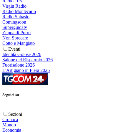
Radio 105
Virgin Radio
Radio Montecarlo
Radio Subasio
Comingsoon
Superguidatv
Zuppa di Porro
Non Sprecare
Cotto e Mangiato
Eventi
Identità Golose 2026
Salone del Risparmio 2026
Fuorisalone 2026
L'Artigiano in Fiera 2025
Seguici su
Sezioni
Cronaca
Mondo
Economia