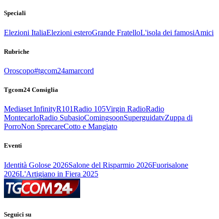
Speciali
Elezioni Italia
Elezioni estero
Grande Fratello
L'isola dei famosi
Amici
Rubriche
Oroscopo
#tgcom24amarcord
Tgcom24 Consiglia
Mediaset Infinity
R101
Radio 105
Virgin Radio
Radio
Montecarlo
Radio Subasio
Comingsoon
Superguidatv
Zuppa di
Porro
Non Sprecare
Cotto e Mangiato
Eventi
Identità Golose 2026
Salone del Risparmio 2026
Fuorisalone
2026
L'Artigiano in Fiera 2025
Seguici su