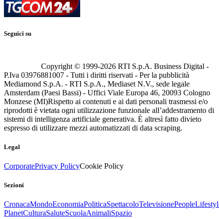
Seguici su
Copyright © 1999-
2026
RTI S.p.A. Business Digital -
P.Iva 03976881007 - Tutti i diritti riservati - Per la pubblicità
Mediamond S.p.A. - RTI S.p.A., Mediaset N.V., sede legale
Amsterdam (Paesi Bassi) - Uffici Viale Europa 46, 20093 Cologno
Monzese (MI)
Rispetto ai contenuti e ai dati personali trasmessi e/o
riprodotti è vietata ogni utilizzazione funzionale all’addestramento di
sistemi di intelligenza artificiale generativa. È altresì fatto divieto
espresso di utilizzare mezzi automatizzati di data scraping.
Legal
Corporate
Privacy Policy
Cookie Policy
Sezioni
Cronaca
Mondo
Economia
Politica
Spettacolo
Televisione
People
Lifestyl
Planet
Cultura
Salute
Scuola
Animali
Spazio