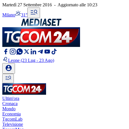
Martedì 27 Settembre 2016
-
Aggiornato alle
10:23
Milano
31°
Leone
(23 Lug - 23 Ago)
Ultim'ora
Cronaca
Mondo
Economia
TgcomLab
Televisione