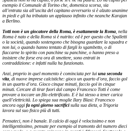
esempio il Comunale di Torino che, domenica scorsa, sia
all’entrata sia all’uscita del capitano avversario si è alzato unanime
in piedi e gli ha tributato un applauso infinito che neanche Karajan
a Berlino.
Totti non è un giocatore della Roma, è esattamente la Roma
, nella
Roma è nato e della Roma si è nutrito: ed è per questo che Spalletti
o la società, quando sostengono che bisogna guardare la squadra e
non lui, o quando hanno tentato di fargli lo sgambetto, o di
fiaccarne lo spirito con panchine su panchine, o hanno preso a
insistere che forse era ora di smettere, sono entrati in
contraddizione: e infatti nulla ha funzionato.
Anzi, proprio in quel momento è cominciata per lui
una seconda
vita
, di nuove imprese calcistiche: gioco un quarto d’ora, faccio gol
in un quarto d’ora. Gioco cinque minuti, faccio gol in cinque
minuti. Cercare di tirar fuori dal campo Francesco Totti è come
provare a toccare un filo elettrificato. E è lui stesso a tener carica
quell’elettricità. Lo spiega sua moglie Ilary Blasi: Francesco
ancora oggi
fa ogni giorno sacrifici
sulla sua dieta, a Trigoria
lavora sul suo fisico più di tutti.
Pensateci, non è banale. Il calcio di oggi è velocissimo e non
intelligentissimo, pensate per esempio al tramonto del numero dieci