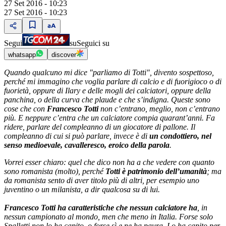
27 Set 2016 - 10:23
27 Set 2016 - 10:23
Segui
su
Seguici su
whatsapp
discover
Quando qualcuno mi dice "parliamo di Totti", divento sospettoso,
perché mi immagino che voglia parlare di calcio e di fuorigioco o di
fuorietà, oppure di Ilary e delle mogli dei calciatori, oppure della
panchina, o della curva che plaude e che s’indigna. Queste sono
cose che con
Francesco Totti
non c’entrano, meglio, non c’entrano
più. E neppure c’entra che un calciatore compia quarant’anni. Fa
ridere, parlare del compleanno di un giocatore di pallone. Il
compleanno di cui si può parlare, invece è di
un condottiero, nel
senso medioevale, cavalleresco, eroico della parola
.
Vorrei esser chiaro: quel che dico non ha a che vedere con quanto
sono romanista (molto), perché
Totti è patrimonio dell’umanità
; ma
da romanista sento di aver titolo più di altri, per esempio uno
juventino o un milanista, a dir qualcosa su di lui.
Francesco Totti ha caratteristiche che nessun calciatore ha
, in
nessun campionato al mondo, men che meno in Italia. Forse solo
Spalletti non lo ha capito, o forse sì e ne ha paura. Lo ha capito per