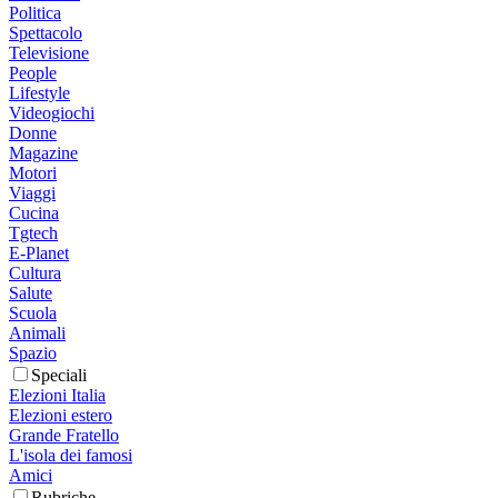
Politica
Spettacolo
Televisione
People
Lifestyle
Videogiochi
Donne
Magazine
Motori
Viaggi
Cucina
Tgtech
E-Planet
Cultura
Salute
Scuola
Animali
Spazio
Speciali
Elezioni Italia
Elezioni estero
Grande Fratello
L'isola dei famosi
Amici
Rubriche