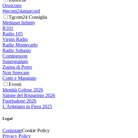
Oroscopo
#tgcom24amarcord
Tgcom24 Consiglia
Mediaset Infinity
R101
Radio 105
Virgin Radio
Radio Montecarlo
Radio Subasio
Comingsoon
Superguidatv
Zuppa di Porro
Non Sprecare
Cotto e Mangiato
Eventi
Identità Golose 2026
Salone del Risparmio 2026
Fuorisalone 2026
L'Artigiano in Fiera 2025
Legal
Corporate
Cookie Policy
Privacy Policy