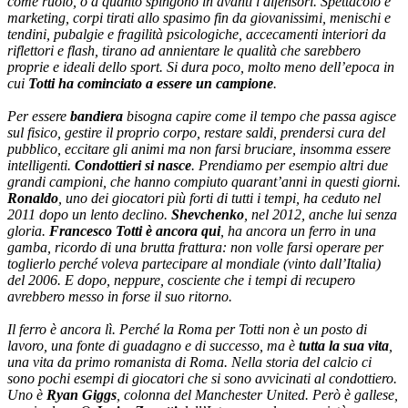
come ruolo, o a quanto spingono in avanti i difensori. Spettacolo e
marketing, corpi tirati allo spasimo fin da giovanissimi, menischi e
tendini, pubalgie e fragilità psicologiche, accecamenti interiori da
riflettori e flash, tirano ad annientare le qualità che sarebbero
proprie e ideali dello sport. Si dura poco, molto meno dell’epoca in
cui
Totti ha cominciato a essere un campione
.
Per essere
bandiera
bisogna capire come il tempo che passa agisce
sul fisico, gestire il proprio corpo, restare saldi, prendersi cura del
pubblico, eccitare gli animi ma non farsi bruciare, insomma essere
intelligenti.
Condottieri si nasce
. Prendiamo per esempio altri due
grandi campioni, che hanno compiuto quarant’anni in questi giorni.
Ronaldo
, uno dei giocatori più forti di tutti i tempi, ha ceduto nel
2011 dopo un lento declino.
Shevchenko
, nel 2012, anche lui senza
gloria.
Francesco Totti è ancora qui
, ha ancora un ferro in una
gamba, ricordo di una brutta frattura: non volle farsi operare per
toglierlo perché voleva partecipare al mondiale (vinto dall’Italia)
del 2006. E dopo, neppure, cosciente che i tempi di recupero
avrebbero messo in forse il suo ritorno.
Il ferro è ancora lì. Perché la Roma per Totti non è un posto di
lavoro, una fonte di guadagno e di successo, ma è
tutta la sua vita
,
una vita da primo romanista di Roma. Nella storia del calcio ci
sono pochi esempi di giocatori che si sono avvicinati al condottiero.
Uno è
Ryan Giggs
, colonna del Manchester United. Però è gallese,