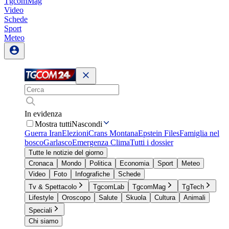
TgcomMag
Video
Schede
Sport
Meteo
In evidenza
Mostra tutti
Nascondi
Guerra Iran
Elezioni
Crans Montana
Epstein Files
Famiglia nel
bosco
Garlasco
Emergenza Clima
Tutti i dossier
Tutte le notizie del giorno
Cronaca
Mondo
Politica
Economia
Sport
Meteo
Video
Foto
Infografiche
Schede
Tv & Spettacolo
TgcomLab
TgcomMag
TgTech
Lifestyle
Oroscopo
Salute
Skuola
Cultura
Animali
Speciali
Chi siamo