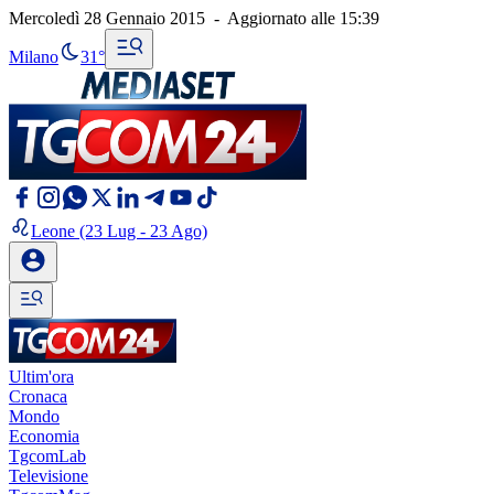
Mercoledì 28 Gennaio 2015
-
Aggiornato alle
15:39
Milano
31°
Leone
(23 Lug - 23 Ago)
Ultim'ora
Cronaca
Mondo
Economia
TgcomLab
Televisione