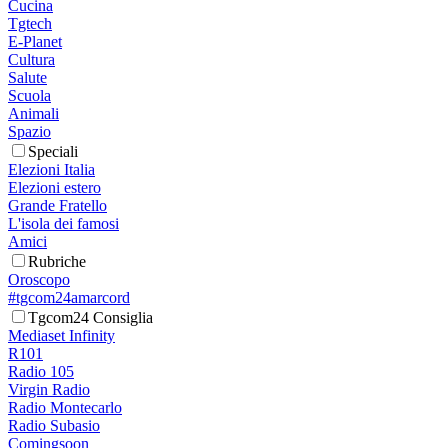
Cucina
Tgtech
E-Planet
Cultura
Salute
Scuola
Animali
Spazio
Speciali
Elezioni Italia
Elezioni estero
Grande Fratello
L'isola dei famosi
Amici
Rubriche
Oroscopo
#tgcom24amarcord
Tgcom24 Consiglia
Mediaset Infinity
R101
Radio 105
Virgin Radio
Radio Montecarlo
Radio Subasio
Comingsoon