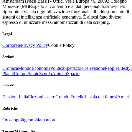
Amsterdam (Paesi Bassi) - Uffici Viale Europa 46, 20093 Cologno
Monzese (MI)
Rispetto ai contenuti e ai dati personali trasmessi e/o
riprodotti è vietata ogni utilizzazione funzionale all’addestramento di
sistemi di intelligenza artificiale generativa. È altresì fatto divieto
espresso di utilizzare mezzi automatizzati di data scraping.
Legal
Corporate
Privacy Policy
Cookie Policy
Sezioni
Cronaca
Mondo
Economia
Politica
Spettacolo
Televisione
People
Lifestyl
Planet
Cultura
Salute
Scuola
Animali
Spazio
Speciali
Elezioni Italia
Elezioni estero
Grande Fratello
L'isola dei famosi
Amici
Rubriche
Oroscopo
#tgcom24amarcord
Tgcom24 Consiglia