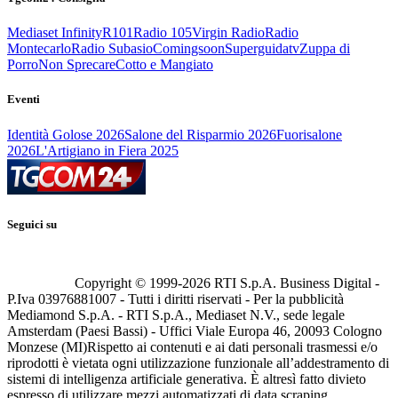
Mediaset Infinity
R101
Radio 105
Virgin Radio
Radio
Montecarlo
Radio Subasio
Comingsoon
Superguidatv
Zuppa di
Porro
Non Sprecare
Cotto e Mangiato
Eventi
Identità Golose 2026
Salone del Risparmio 2026
Fuorisalone
2026
L'Artigiano in Fiera 2025
Seguici su
Copyright © 1999-
2026
RTI S.p.A. Business Digital -
P.Iva 03976881007 - Tutti i diritti riservati - Per la pubblicità
Mediamond S.p.A. - RTI S.p.A., Mediaset N.V., sede legale
Amsterdam (Paesi Bassi) - Uffici Viale Europa 46, 20093 Cologno
Monzese (MI)
Rispetto ai contenuti e ai dati personali trasmessi e/o
riprodotti è vietata ogni utilizzazione funzionale all’addestramento di
sistemi di intelligenza artificiale generativa. È altresì fatto divieto
espresso di utilizzare mezzi automatizzati di data scraping.