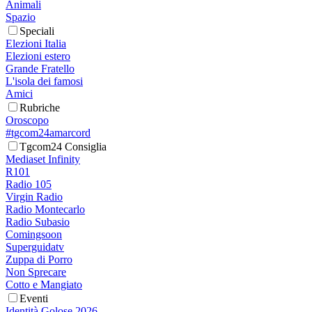
Animali
Spazio
Speciali
Elezioni Italia
Elezioni estero
Grande Fratello
L'isola dei famosi
Amici
Rubriche
Oroscopo
#tgcom24amarcord
Tgcom24 Consiglia
Mediaset Infinity
R101
Radio 105
Virgin Radio
Radio Montecarlo
Radio Subasio
Comingsoon
Superguidatv
Zuppa di Porro
Non Sprecare
Cotto e Mangiato
Eventi
Identità Golose 2026