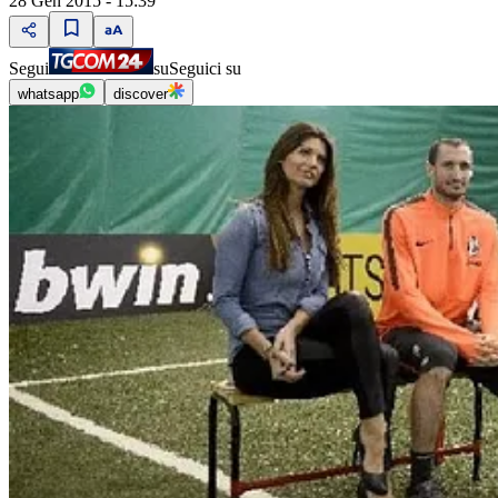
28 Gen 2015 - 15:39
Segui
su
Seguici su
whatsapp
discover