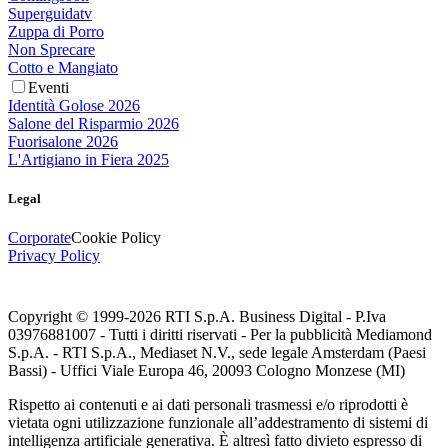
Superguidatv
Zuppa di Porro
Non Sprecare
Cotto e Mangiato
Eventi
Identità Golose 2026
Salone del Risparmio 2026
Fuorisalone 2026
L'Artigiano in Fiera 2025
Legal
Corporate
Cookie Policy
Privacy Policy
Copyright © 1999-
2026
RTI S.p.A. Business Digital - P.Iva
03976881007 - Tutti i diritti riservati - Per la pubblicità Mediamond
S.p.A. - RTI S.p.A., Mediaset N.V., sede legale Amsterdam (Paesi
Bassi) - Uffici Viale Europa 46, 20093 Cologno Monzese (MI)
Rispetto ai contenuti e ai dati personali trasmessi e/o riprodotti è
vietata ogni utilizzazione funzionale all’addestramento di sistemi di
intelligenza artificiale generativa. È altresì fatto divieto espresso di