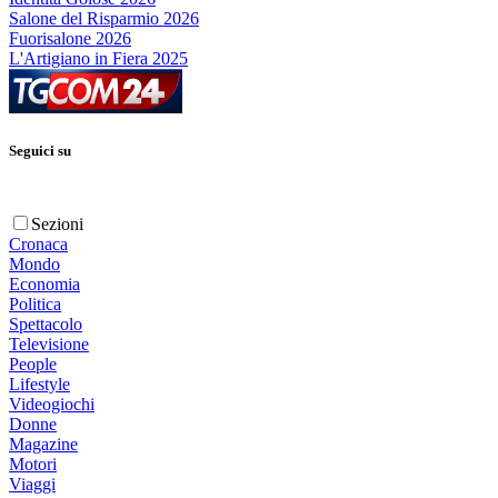
Salone del Risparmio 2026
Fuorisalone 2026
L'Artigiano in Fiera 2025
Seguici su
Sezioni
Cronaca
Mondo
Economia
Politica
Spettacolo
Televisione
People
Lifestyle
Videogiochi
Donne
Magazine
Motori
Viaggi