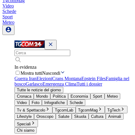
TgcomMag
Video
Schede
Sport
Meteo
In evidenza
Mostra tutti
Nascondi
Guerra Iran
Elezioni
Crans Montana
Epstein Files
Famiglia nel
bosco
Garlasco
Emergenza Clima
Tutti i dossier
Tutte le notizie del giorno
Cronaca
Mondo
Politica
Economia
Sport
Meteo
Video
Foto
Infografiche
Schede
Tv & Spettacolo
TgcomLab
TgcomMag
TgTech
Lifestyle
Oroscopo
Salute
Skuola
Cultura
Animali
Speciali
Chi siamo