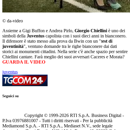
© da-video
Assieme a Gigi Buffon e Andrea Pirlo,
Giorgio Chiellini
è uno dei
simboli della
Juventus
capolista con i suoi dieci anni in bianconero.
Il difensore è stato messo alla prova da Bwin con un "t
est di
juventinità
", ventuno domande tra le righe bianconere dai dati
storici ai monumenti cittadini. Nella serie c'è anche spazio per sentire
Chiellini cantare. Farà meglio dei suoi avversari Caceres e Morata?
GUARDA IL VIDEO
juventus
Seguici su
Copyright © 1999-
2026
RTI S.p.A. Business Digital -
P.Iva 03976881007 - Tutti i diritti riservati - Per la pubblicità
Mediamond S.p.A. - RTI S.p.A., Mediaset N.V., sede legale