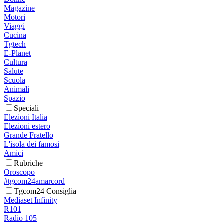
Magazine
Motori
Viaggi
Cucina
Tgtech
E-Planet
Cultura
Salute
Scuola
Animali
Spazio
Speciali
Elezioni Italia
Elezioni estero
Grande Fratello
L'isola dei famosi
Amici
Rubriche
Oroscopo
#tgcom24amarcord
Tgcom24 Consiglia
Mediaset Infinity
R101
Radio 105