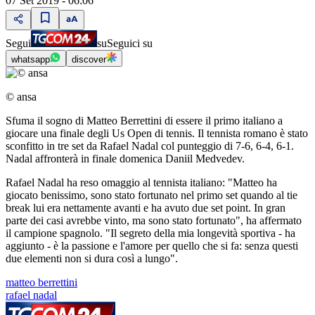
07 Set 2019 - 06:06
Segui
su
Seguici su
whatsapp
discover
© ansa
Sfuma il sogno di Matteo Berrettini di essere il primo italiano a
giocare una finale degli Us Open di tennis. Il tennista romano è stato
sconfitto in tre set da Rafael Nadal col punteggio di 7-6, 6-4, 6-1.
Nadal affronterà in finale domenica Daniil Medvedev.
Rafael Nadal ha reso omaggio al tennista italiano: "Matteo ha
giocato benissimo, sono stato fortunato nel primo set quando al tie
break lui era nettamente avanti e ha avuto due set point. In gran
parte dei casi avrebbe vinto, ma sono stato fortunato", ha affermato
il campione spagnolo. "Il segreto della mia longevità sportiva - ha
aggiunto - è la passione e l'amore per quello che si fa: senza questi
due elementi non si dura così a lungo".
matteo berrettini
rafael nadal