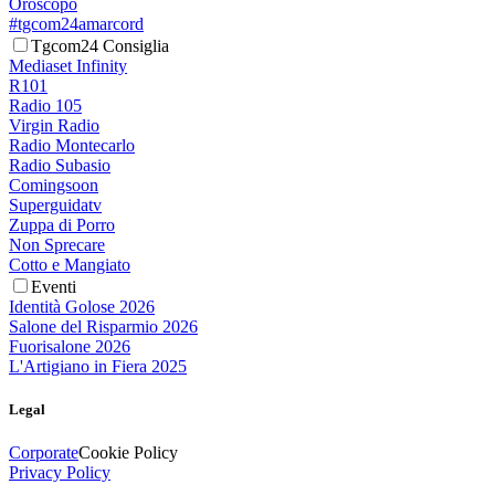
Oroscopo
#tgcom24amarcord
Tgcom24 Consiglia
Mediaset Infinity
R101
Radio 105
Virgin Radio
Radio Montecarlo
Radio Subasio
Comingsoon
Superguidatv
Zuppa di Porro
Non Sprecare
Cotto e Mangiato
Eventi
Identità Golose 2026
Salone del Risparmio 2026
Fuorisalone 2026
L'Artigiano in Fiera 2025
Legal
Corporate
Cookie Policy
Privacy Policy