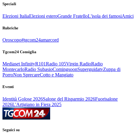
Speciali
Elezioni Italia
Elezioni estero
Grande Fratello
L'isola dei famosi
Amici
Rubriche
Oroscopo
#tgcom24amarcord
Tgcom24 Consiglia
Mediaset Infinity
R101
Radio 105
Virgin Radio
Radio
Montecarlo
Radio Subasio
Comingsoon
Superguidatv
Zuppa di
Porro
Non Sprecare
Cotto e Mangiato
Eventi
Identità Golose 2026
Salone del Risparmio 2026
Fuorisalone
2026
L'Artigiano in Fiera 2025
Seguici su