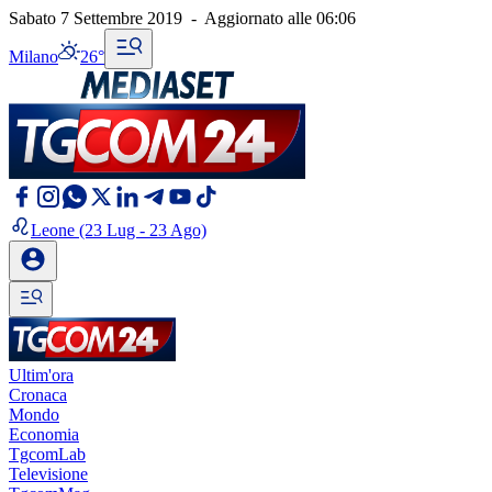
Sabato 7 Settembre 2019
-
Aggiornato alle
06:06
Milano
26°
Leone
(23 Lug - 23 Ago)
Ultim'ora
Cronaca
Mondo
Economia
TgcomLab
Televisione