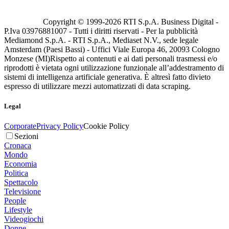
Copyright © 1999-
2026
RTI S.p.A. Business Digital -
P.Iva 03976881007 - Tutti i diritti riservati - Per la pubblicità
Mediamond S.p.A. - RTI S.p.A., Mediaset N.V., sede legale
Amsterdam (Paesi Bassi) - Uffici Viale Europa 46, 20093 Cologno
Monzese (MI)
Rispetto ai contenuti e ai dati personali trasmessi e/o
riprodotti è vietata ogni utilizzazione funzionale all’addestramento di
sistemi di intelligenza artificiale generativa. È altresì fatto divieto
espresso di utilizzare mezzi automatizzati di data scraping.
Legal
Corporate
Privacy Policy
Cookie Policy
Sezioni
Cronaca
Mondo
Economia
Politica
Spettacolo
Televisione
People
Lifestyle
Videogiochi
Donne