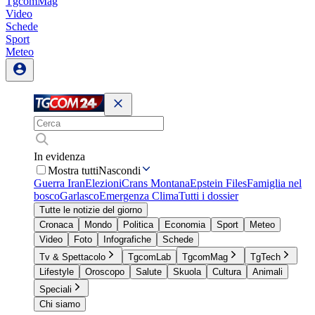
TgcomMag
Video
Schede
Sport
Meteo
In evidenza
Mostra tutti
Nascondi
Guerra Iran
Elezioni
Crans Montana
Epstein Files
Famiglia nel
bosco
Garlasco
Emergenza Clima
Tutti i dossier
Tutte le notizie del giorno
Cronaca
Mondo
Politica
Economia
Sport
Meteo
Video
Foto
Infografiche
Schede
Tv & Spettacolo
TgcomLab
TgcomMag
TgTech
Lifestyle
Oroscopo
Salute
Skuola
Cultura
Animali
Speciali
Chi siamo