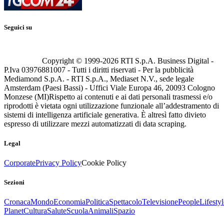
Seguici su
Copyright © 1999-
2026
RTI S.p.A. Business Digital -
P.Iva 03976881007 - Tutti i diritti riservati - Per la pubblicità
Mediamond S.p.A. - RTI S.p.A., Mediaset N.V., sede legale
Amsterdam (Paesi Bassi) - Uffici Viale Europa 46, 20093 Cologno
Monzese (MI)
Rispetto ai contenuti e ai dati personali trasmessi e/o
riprodotti è vietata ogni utilizzazione funzionale all’addestramento di
sistemi di intelligenza artificiale generativa. È altresì fatto divieto
espresso di utilizzare mezzi automatizzati di data scraping.
Legal
Corporate
Privacy Policy
Cookie Policy
Sezioni
Cronaca
Mondo
Economia
Politica
Spettacolo
Televisione
People
Lifestyl
Planet
Cultura
Salute
Scuola
Animali
Spazio