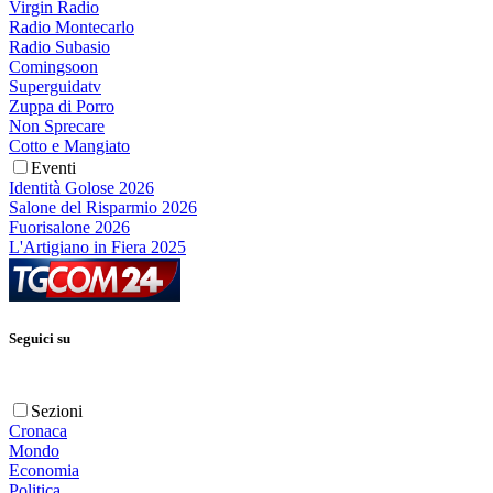
Virgin Radio
Radio Montecarlo
Radio Subasio
Comingsoon
Superguidatv
Zuppa di Porro
Non Sprecare
Cotto e Mangiato
Eventi
Identità Golose 2026
Salone del Risparmio 2026
Fuorisalone 2026
L'Artigiano in Fiera 2025
Seguici su
Sezioni
Cronaca
Mondo
Economia
Politica