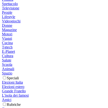
Spettacolo
Televisione
People
Lifestyle
Videogiochi
Donne
Magazine
Motori
Viaggi
Cucina
Tgtech
E-Planet
Cultura
Salute
Scuola
Animali
Spazio
Speciali
Elezioni Italia
Elezioni estero
Grande Fratello
L'isola dei famosi
Amici
Rubriche