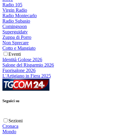
Radio 105
Virgin Radio
Radio Montecarlo
Radio Subasio
Comingsoon
Superguidatv
Zuppa di Porro
Non Sprecare
Cotto e Mangiato
Eventi
Identità Golose 2026
Salone del Risparmio 2026
Fuorisalone 2026
L'Artigiano in Fiera 2025
Seguici su
Sezioni
Cronaca
Mondo