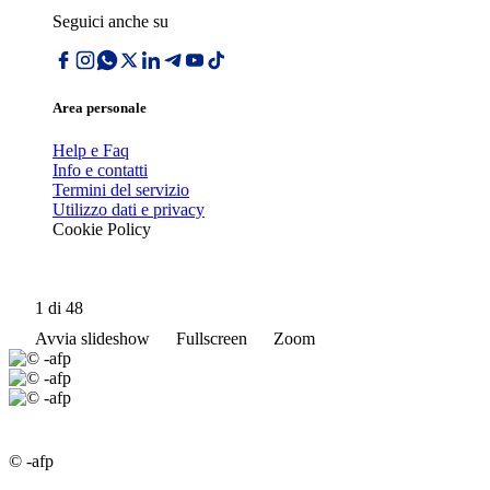
Seguici anche su
Area personale
Help e Faq
Info e contatti
Termini del servizio
Utilizzo dati e privacy
Cookie Policy
1
di 48
Avvia slideshow
Fullscreen
Zoom
© -afp