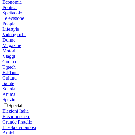
Economia
Politica
Spettacolo
Televisione
People
Lifestyle
Videogiochi
Donne
Magazine
Motori
Viaggi
Cucina
Tgtech
E-Planet
Cultura
Salute
Scuola
Animali
Spazio
Speciali
Elezioni Italia
Elezioni estero
Grande Fratello
L'isola dei famosi
Amici