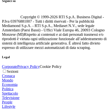
Seguici su
Copyright © 1999-
2026
RTI S.p.A. Business Digital -
P.Iva 03976881007 - Tutti i diritti riservati - Per la pubblicità
Mediamond S.p.A. - RTI S.p.A., Mediaset N.V., sede legale
Amsterdam (Paesi Bassi) - Uffici Viale Europa 46, 20093 Cologno
Monzese (MI)
Rispetto ai contenuti e ai dati personali trasmessi e/o
riprodotti è vietata ogni utilizzazione funzionale all’addestramento di
sistemi di intelligenza artificiale generativa. È altresì fatto divieto
espresso di utilizzare mezzi automatizzati di data scraping.
Legal
Corporate
Privacy Policy
Cookie Policy
Sezioni
Cronaca
Mondo
Economia
Politica
Spettacolo
Televisione
People
Lifestyle