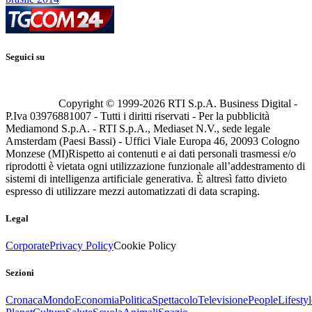
Seguici su
Copyright © 1999-
2026
RTI S.p.A. Business Digital -
P.Iva 03976881007 - Tutti i diritti riservati - Per la pubblicità
Mediamond S.p.A. - RTI S.p.A., Mediaset N.V., sede legale
Amsterdam (Paesi Bassi) - Uffici Viale Europa 46, 20093 Cologno
Monzese (MI)
Rispetto ai contenuti e ai dati personali trasmessi e/o
riprodotti è vietata ogni utilizzazione funzionale all’addestramento di
sistemi di intelligenza artificiale generativa. È altresì fatto divieto
espresso di utilizzare mezzi automatizzati di data scraping.
Legal
Corporate
Privacy Policy
Cookie Policy
Sezioni
Cronaca
Mondo
Economia
Politica
Spettacolo
Televisione
People
Lifestyl