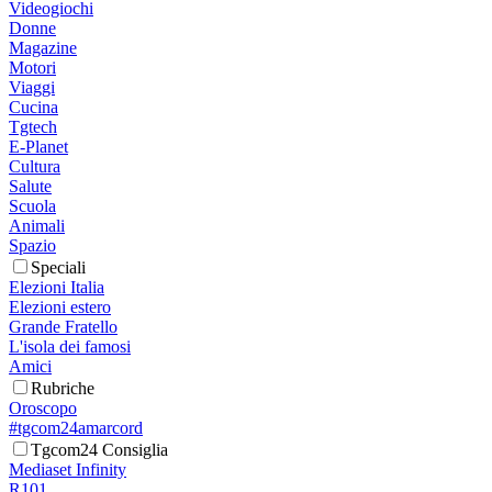
Videogiochi
Donne
Magazine
Motori
Viaggi
Cucina
Tgtech
E-Planet
Cultura
Salute
Scuola
Animali
Spazio
Speciali
Elezioni Italia
Elezioni estero
Grande Fratello
L'isola dei famosi
Amici
Rubriche
Oroscopo
#tgcom24amarcord
Tgcom24 Consiglia
Mediaset Infinity
R101