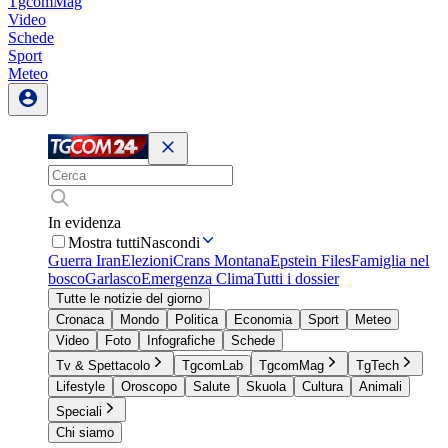
TgcomMag
Video
Schede
Sport
Meteo
In evidenza
Mostra tutti
Nascondi
Guerra Iran
Elezioni
Crans Montana
Epstein Files
Famiglia nel
bosco
Garlasco
Emergenza Clima
Tutti i dossier
Tutte le notizie del giorno
Cronaca
Mondo
Politica
Economia
Sport
Meteo
Video
Foto
Infografiche
Schede
Tv & Spettacolo
TgcomLab
TgcomMag
TgTech
Lifestyle
Oroscopo
Salute
Skuola
Cultura
Animali
Speciali
Chi siamo