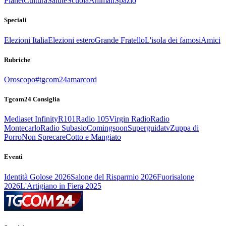
Planet
Cultura
Salute
Scuola
Animali
Spazio
Speciali
Elezioni Italia
Elezioni estero
Grande Fratello
L'isola dei famosi
Amici
Rubriche
Oroscopo
#tgcom24amarcord
Tgcom24 Consiglia
Mediaset Infinity
R101
Radio 105
Virgin Radio
Radio
Montecarlo
Radio Subasio
Comingsoon
Superguidatv
Zuppa di
Porro
Non Sprecare
Cotto e Mangiato
Eventi
Identità Golose 2026
Salone del Risparmio 2026
Fuorisalone
2026
L'Artigiano in Fiera 2025