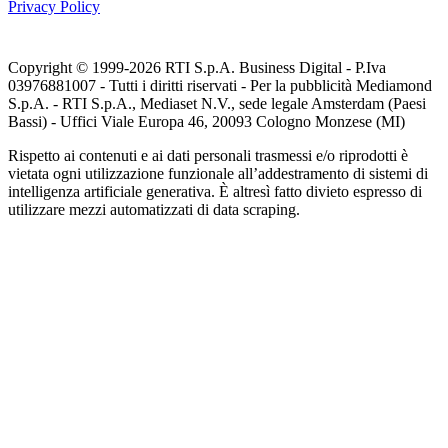
Privacy Policy
Copyright © 1999-
2026
RTI S.p.A. Business Digital - P.Iva
03976881007 - Tutti i diritti riservati - Per la pubblicità Mediamond
S.p.A. - RTI S.p.A., Mediaset N.V., sede legale Amsterdam (Paesi
Bassi) - Uffici Viale Europa 46, 20093 Cologno Monzese (MI)
Rispetto ai contenuti e ai dati personali trasmessi e/o riprodotti è
vietata ogni utilizzazione funzionale all’addestramento di sistemi di
intelligenza artificiale generativa. È altresì fatto divieto espresso di
utilizzare mezzi automatizzati di data scraping.