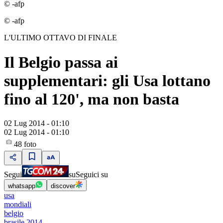
© -afp
© -afp
L'ULTIMO OTTAVO DI FINALE
Il Belgio passa ai
supplementari: gli Usa lottano
fino al 120', ma non basta
02 Lug 2014 - 01:10
02 Lug 2014 - 01:10
48
foto
Segui
su
Seguici su
whatsapp
discover
usa
mondiali
belgio
brasile 2014