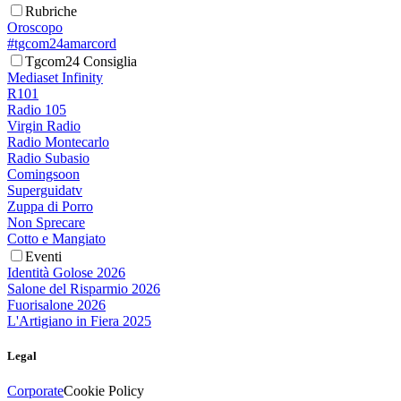
Rubriche
Oroscopo
#tgcom24amarcord
Tgcom24 Consiglia
Mediaset Infinity
R101
Radio 105
Virgin Radio
Radio Montecarlo
Radio Subasio
Comingsoon
Superguidatv
Zuppa di Porro
Non Sprecare
Cotto e Mangiato
Eventi
Identità Golose 2026
Salone del Risparmio 2026
Fuorisalone 2026
L'Artigiano in Fiera 2025
Legal
Corporate
Cookie Policy