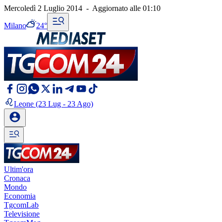
Mercoledì 2 Luglio 2014
-
Aggiornato alle
01:10
Milano
24°
Leone
(23 Lug - 23 Ago)
Ultim'ora
Cronaca
Mondo
Economia
TgcomLab
Televisione