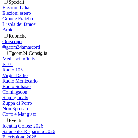
Speciali
Elezioni Italia
Elezioni estero
Grande Fratello
L'isola dei famosi
Amici
Rubriche
Oroscopo
#tgcom24amarcord
Tgcom24 Consiglia
Mediaset Infinity
R101
Radio 105
Virgin Radio
Radio Montecarlo
Radio Subasio
Comingsoon
Superguidatv
Zuppa di Porro
Non Sprecare
Cotto e Mangiato
Eventi
Identità Golose 2026
Salone del Risparmio 2026
Fuorisalone 2026