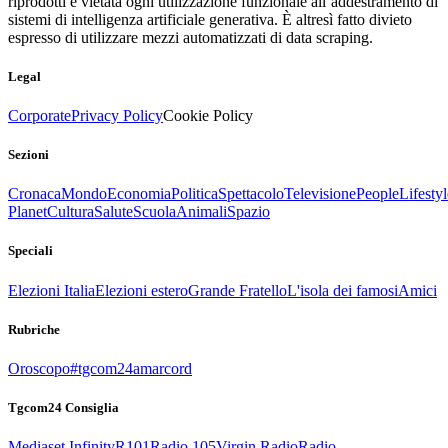
riprodotti è vietata ogni utilizzazione funzionale all’addestramento di
sistemi di intelligenza artificiale generativa. È altresì fatto divieto
espresso di utilizzare mezzi automatizzati di data scraping.
Legal
Corporate
Privacy Policy
Cookie Policy
Sezioni
Cronaca
Mondo
Economia
Politica
Spettacolo
Televisione
People
Lifestyl
Planet
Cultura
Salute
Scuola
Animali
Spazio
Speciali
Elezioni Italia
Elezioni estero
Grande Fratello
L'isola dei famosi
Amici
Rubriche
Oroscopo
#tgcom24amarcord
Tgcom24 Consiglia
Mediaset Infinity
R101
Radio 105
Virgin Radio
Radio