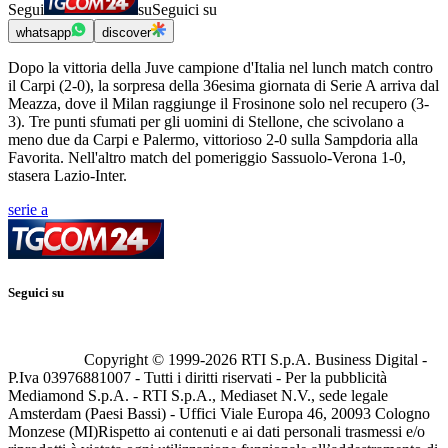
Segui
su
Seguici su
whatsapp
discover
Dopo la vittoria della Juve campione d'Italia nel lunch match contro
il Carpi (2-0), la sorpresa della 36esima giornata di Serie A arriva dal
Meazza, dove il Milan raggiunge il Frosinone solo nel recupero (3-
3). Tre punti sfumati per gli uomini di Stellone, che scivolano a
meno due da Carpi e Palermo, vittorioso 2-0 sulla Sampdoria alla
Favorita. Nell'altro match del pomeriggio Sassuolo-Verona 1-0,
stasera Lazio-Inter.
serie a
Seguici su
Copyright © 1999-
2026
RTI S.p.A. Business Digital -
P.Iva 03976881007 - Tutti i diritti riservati - Per la pubblicità
Mediamond S.p.A. - RTI S.p.A., Mediaset N.V., sede legale
Amsterdam (Paesi Bassi) - Uffici Viale Europa 46, 20093 Cologno
Monzese (MI)
Rispetto ai contenuti e ai dati personali trasmessi e/o