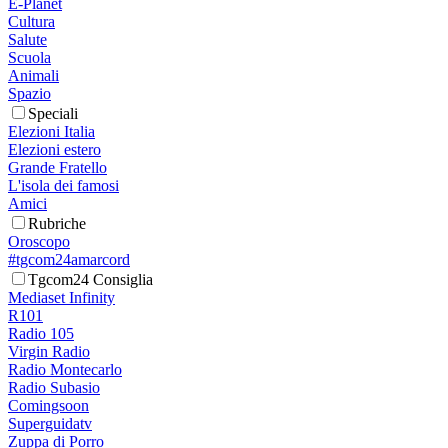
E-Planet
Cultura
Salute
Scuola
Animali
Spazio
Speciali
Elezioni Italia
Elezioni estero
Grande Fratello
L'isola dei famosi
Amici
Rubriche
Oroscopo
#tgcom24amarcord
Tgcom24 Consiglia
Mediaset Infinity
R101
Radio 105
Virgin Radio
Radio Montecarlo
Radio Subasio
Comingsoon
Superguidatv
Zuppa di Porro