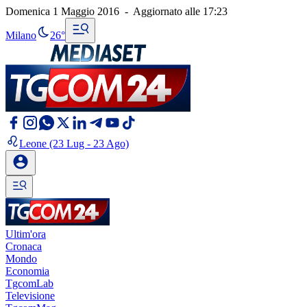
Domenica 1 Maggio 2016
-
Aggiornato alle
17:23
Milano
26°
Leone
(23 Lug - 23 Ago)
Ultim'ora
Cronaca
Mondo
Economia
TgcomLab
Televisione