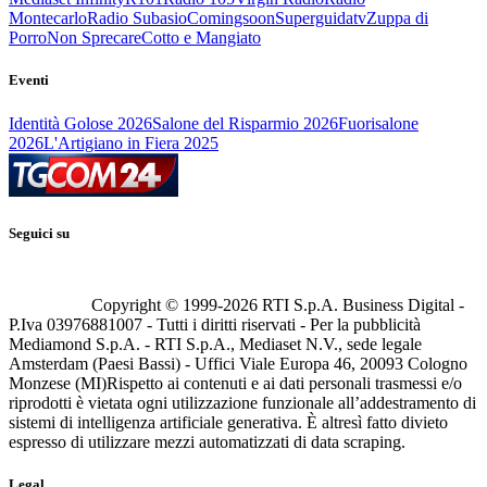
Montecarlo
Radio Subasio
Comingsoon
Superguidatv
Zuppa di
Porro
Non Sprecare
Cotto e Mangiato
Eventi
Identità Golose 2026
Salone del Risparmio 2026
Fuorisalone
2026
L'Artigiano in Fiera 2025
Seguici su
Copyright © 1999-
2026
RTI S.p.A. Business Digital -
P.Iva 03976881007 - Tutti i diritti riservati - Per la pubblicità
Mediamond S.p.A. - RTI S.p.A., Mediaset N.V., sede legale
Amsterdam (Paesi Bassi) - Uffici Viale Europa 46, 20093 Cologno
Monzese (MI)
Rispetto ai contenuti e ai dati personali trasmessi e/o
riprodotti è vietata ogni utilizzazione funzionale all’addestramento di
sistemi di intelligenza artificiale generativa. È altresì fatto divieto
espresso di utilizzare mezzi automatizzati di data scraping.
Legal