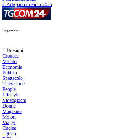
L'Artigiano in Fiera 2025
Seguici su
Sezioni
Cronaca
Mondo
Economia
Politica
Spettacolo
Televisione
People
Lifestyle
Videogiochi
Donne
Magazine
Motori
Viaggi
Cucina
Tgtech