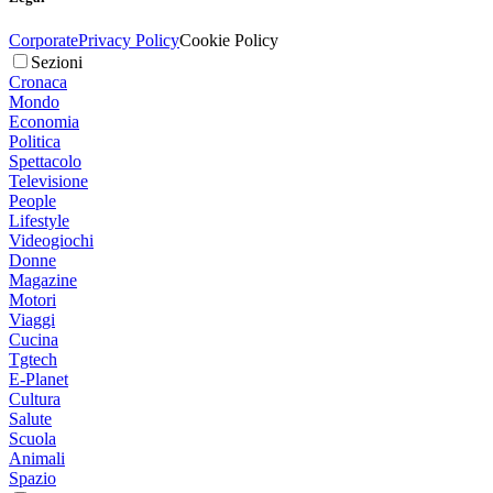
Corporate
Privacy Policy
Cookie Policy
Sezioni
Cronaca
Mondo
Economia
Politica
Spettacolo
Televisione
People
Lifestyle
Videogiochi
Donne
Magazine
Motori
Viaggi
Cucina
Tgtech
E-Planet
Cultura
Salute
Scuola
Animali
Spazio