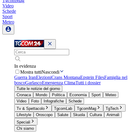
TgcomMag
Video
Schede
Sport
Meteo
In evidenza
Mostra tutti
Nascondi
Guerra Iran
Elezioni
Crans Montana
Epstein Files
Famiglia nel
bosco
Garlasco
Emergenza Clima
Tutti i dossier
Tutte le notizie del giorno
Cronaca
Mondo
Politica
Economia
Sport
Meteo
Video
Foto
Infografiche
Schede
Tv & Spettacolo
TgcomLab
TgcomMag
TgTech
Lifestyle
Oroscopo
Salute
Skuola
Cultura
Animali
Speciali
Chi siamo