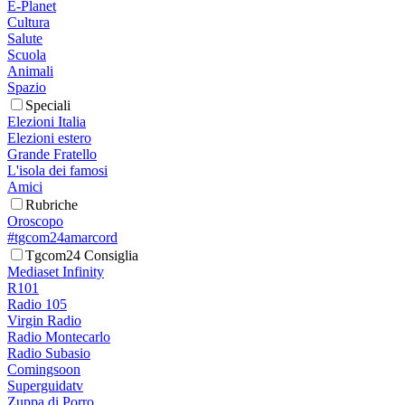
E-Planet
Cultura
Salute
Scuola
Animali
Spazio
Speciali
Elezioni Italia
Elezioni estero
Grande Fratello
L'isola dei famosi
Amici
Rubriche
Oroscopo
#tgcom24amarcord
Tgcom24 Consiglia
Mediaset Infinity
R101
Radio 105
Virgin Radio
Radio Montecarlo
Radio Subasio
Comingsoon
Superguidatv
Zuppa di Porro