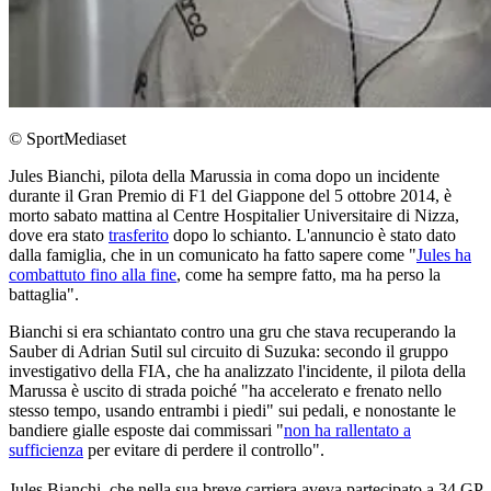
© SportMediaset
Jules Bianchi, pilota della Marussia in coma dopo un incidente
durante il Gran Premio di F1 del Giappone del 5 ottobre 2014, è
morto sabato mattina al Centre Hospitalier Universitaire di Nizza,
dove era stato
trasferito
dopo lo schianto. L'annuncio è stato dato
dalla famiglia, che in un comunicato ha fatto sapere come "
Jules ha
combattuto fino alla fine
, come ha sempre fatto, ma ha perso la
battaglia".
Bianchi si era schiantato contro una gru che stava recuperando la
Sauber di Adrian Sutil sul circuito di Suzuka: secondo il gruppo
investigativo della FIA, che ha analizzato l'incidente, il pilota della
Marussa è uscito di strada poiché "ha accelerato e frenato nello
stesso tempo, usando entrambi i piedi" sui pedali, e nonostante le
bandiere gialle esposte dai commissari "
non ha rallentato a
sufficienza
per evitare di perdere il controllo".
Jules Bianchi, che nella sua breve carriera aveva partecipato a 34 GP