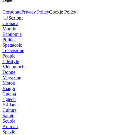
Legal
Corporate
Privacy Policy
Cookie Policy
Sezioni
Cronaca
Mondo
Economia
Politica
Spettacolo
Televisione
People
Lifestyle
Videogiochi
Donne
Magazine
Motori
Viaggi
Cucina
Tgtech
E-Planet
Cultura
Salute
Scuola
Animali
Spazio