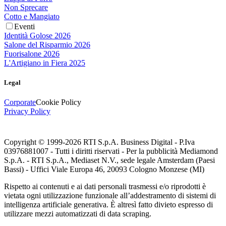
Non Sprecare
Cotto e Mangiato
Eventi
Identità Golose 2026
Salone del Risparmio 2026
Fuorisalone 2026
L'Artigiano in Fiera 2025
Legal
Corporate
Cookie Policy
Privacy Policy
Copyright © 1999-
2026
RTI S.p.A. Business Digital - P.Iva
03976881007 - Tutti i diritti riservati - Per la pubblicità Mediamond
S.p.A. - RTI S.p.A., Mediaset N.V., sede legale Amsterdam (Paesi
Bassi) - Uffici Viale Europa 46, 20093 Cologno Monzese (MI)
Rispetto ai contenuti e ai dati personali trasmessi e/o riprodotti è
vietata ogni utilizzazione funzionale all’addestramento di sistemi di
intelligenza artificiale generativa. È altresì fatto divieto espresso di
utilizzare mezzi automatizzati di data scraping.