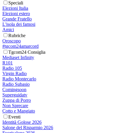
Speciali
Elezioni Italia
Elezioni estero
Grande Fratello
L'isola dei famosi
Amici
Rubriche
Oroscopo
#tgcom24amarcord
Tgcom24 Consiglia
Mediaset Infinity
R101
Radio 105
Virgin Radio
Radio Montecarlo
Radio Subasio
Comingsoon
Superguidatv
Zuppa di Porro
Non Sprecare
Cotto e Mangiato
Eventi
Identità Golose 2026
Salone del Risparmio 2026
Fuorisalone 2026