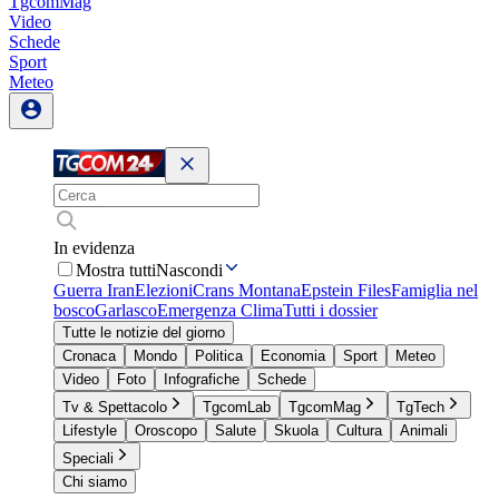
TgcomMag
Video
Schede
Sport
Meteo
In evidenza
Mostra tutti
Nascondi
Guerra Iran
Elezioni
Crans Montana
Epstein Files
Famiglia nel
bosco
Garlasco
Emergenza Clima
Tutti i dossier
Tutte le notizie del giorno
Cronaca
Mondo
Politica
Economia
Sport
Meteo
Video
Foto
Infografiche
Schede
Tv & Spettacolo
TgcomLab
TgcomMag
TgTech
Lifestyle
Oroscopo
Salute
Skuola
Cultura
Animali
Speciali
Chi siamo