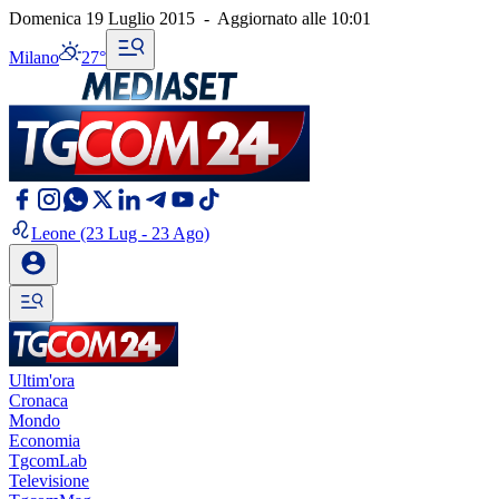
Domenica 19 Luglio 2015
-
Aggiornato alle
10:01
Milano
27°
Leone
(23 Lug - 23 Ago)
Ultim'ora
Cronaca
Mondo
Economia
TgcomLab
Televisione