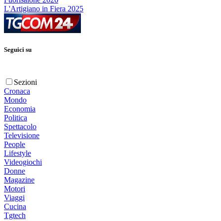
L'Artigiano in Fiera 2025
Seguici su
Sezioni
Cronaca
Mondo
Economia
Politica
Spettacolo
Televisione
People
Lifestyle
Videogiochi
Donne
Magazine
Motori
Viaggi
Cucina
Tgtech