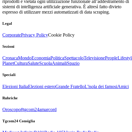
riprodotti è vietata ogni utilizzazione funzionale all’addestramento di
sistemi di intelligenza artificiale generativa. È altresì fatto divieto
espresso di utilizzare mezzi automatizzati di data scraping.
Legal
Corporate
Privacy Policy
Cookie Policy
Sezioni
Cronaca
Mondo
Economia
Politica
Spettacolo
Televisione
People
Lifestyl
Planet
Cultura
Salute
Scuola
Animali
Spazio
Speciali
Elezioni Italia
Elezioni estero
Grande Fratello
L'isola dei famosi
Amici
Rubriche
Oroscopo
#tgcom24amarcord
Tgcom24 Consiglia