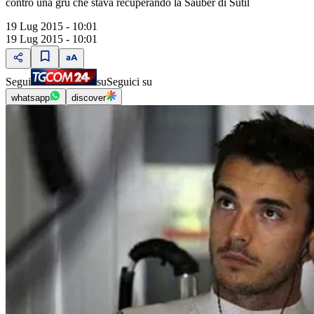
contro una gru che stava recuperando la Sauber di Sutil
19 Lug 2015 - 10:01
19 Lug 2015 - 10:01
Segui
su
Seguici su
whatsapp
discover