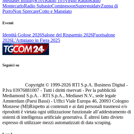
Mediaset Infinity
R101
Radio 105
Virgin Radio
Radio
Montecarlo
Radio Subasio
Comingsoon
Superguidatv
Zuppa di
Porro
Non Sprecare
Cotto e Mangiato
Eventi
Identità Golose 2026
Salone del Risparmio 2026
Fuorisalone
2026
L'Artigiano in Fiera 2025
Seguici su
Copyright © 1999-
2026
RTI S.p.A. Business Digital -
P.Iva 03976881007 - Tutti i diritti riservati - Per la pubblicità
Mediamond S.p.A. - RTI S.p.A., Mediaset N.V., sede legale
Amsterdam (Paesi Bassi) - Uffici Viale Europa 46, 20093 Cologno
Monzese (MI)
Rispetto ai contenuti e ai dati personali trasmessi e/o
riprodotti è vietata ogni utilizzazione funzionale all’addestramento di
sistemi di intelligenza artificiale generativa. È altresì fatto divieto
espresso di utilizzare mezzi automatizzati di data scraping.