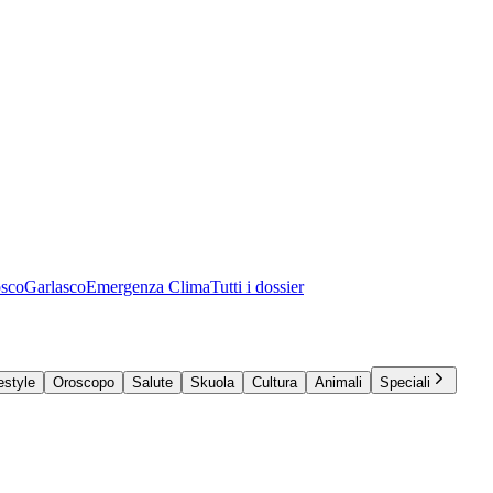
osco
Garlasco
Emergenza Clima
Tutti i dossier
estyle
Oroscopo
Salute
Skuola
Cultura
Animali
Speciali