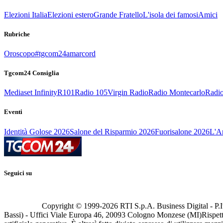
Elezioni Italia
Elezioni estero
Grande Fratello
L'isola dei famosi
Amici
Rubriche
Oroscopo
#tgcom24amarcord
Tgcom24 Consiglia
Mediaset Infinity
R101
Radio 105
Virgin Radio
Radio Montecarlo
Radio
Eventi
Identità Golose 2026
Salone del Risparmio 2026
Fuorisalone 2026
L'Ar
Seguici su
Copyright © 1999-
2026
RTI S.p.A. Business Digital - P.I
Bassi) - Uffici Viale Europa 46, 20093 Cologno Monzese (MI)
Rispett