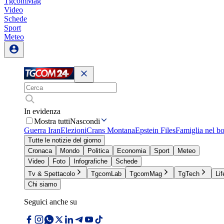
TgcomMag
Video
Schede
Sport
Meteo
In evidenza
Mostra tutti
Nascondi
Guerra Iran
Elezioni
Crans Montana
Epstein Files
Famiglia nel b
Tutte le notizie del giorno
Cronaca
Mondo
Politica
Economia
Sport
Meteo
Video
Foto
Infografiche
Schede
Tv & Spettacolo
TgcomLab
TgcomMag
TgTech
Lif
Chi siamo
Seguici anche su