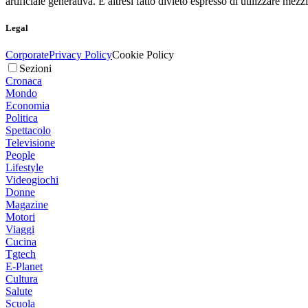
artificiale generativa. È altresì fatto divieto espresso di utilizzare mez
Legal
Corporate
Privacy Policy
Cookie Policy
Sezioni
Cronaca
Mondo
Economia
Politica
Spettacolo
Televisione
People
Lifestyle
Videogiochi
Donne
Magazine
Motori
Viaggi
Cucina
Tgtech
E-Planet
Cultura
Salute
Scuola