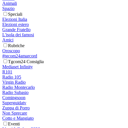
Animali
Spazio
Speciali
Elezioni Italia
Elezioni estero
Grande Fratello
L'isola dei famosi
Amici
Rubriche
Oroscopo
#tgcom24amarcord
Tgcom24 Consiglia
Mediaset Infinity
R101
Radio 105
Virgin Radio
Radio Montecarlo
Radio Subasio
Comingsoon
Superguidatv
Zuppa di Porro
Non Sprecare
Cotto e Mangiato
Eventi