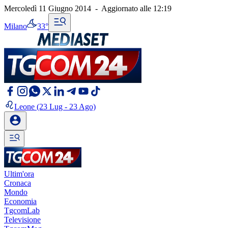
Mercoledì 11 Giugno 2014
-
Aggiornato alle
12:19
Milano
33°
Leone
(23 Lug - 23 Ago)
Ultim'ora
Cronaca
Mondo
Economia
TgcomLab
Televisione