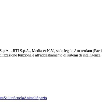
d S.p.A. - RTI S.p.A., Mediaset N.V., sede legale Amsterdam (Paesi
utilizzazione funzionale all’addestramento di sistemi di intelligenza
ura
Salute
Scuola
Animali
Spazio