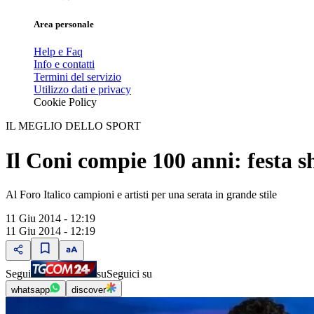
Area personale
Help e Faq
Info e contatti
Termini del servizio
Utilizzo dati e privacy
Cookie Policy
IL MEGLIO DELLO SPORT
Il Coni compie 100 anni: festa
Al Foro Italico campioni e artisti per una serata in grande stile
11 Giu 2014 - 12:19
11 Giu 2014 - 12:19
Segui
su
Seguici su
whatsapp
discover