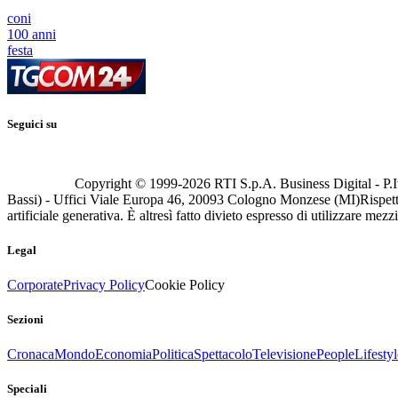
coni
100 anni
festa
Seguici su
Copyright © 1999-
2026
RTI S.p.A. Business Digital - P.I
Bassi) - Uffici Viale Europa 46, 20093 Cologno Monzese (MI)
Rispett
artificiale generativa. È altresì fatto divieto espresso di utilizzare mez
Legal
Corporate
Privacy Policy
Cookie Policy
Sezioni
Cronaca
Mondo
Economia
Politica
Spettacolo
Televisione
People
Lifestyl
Speciali