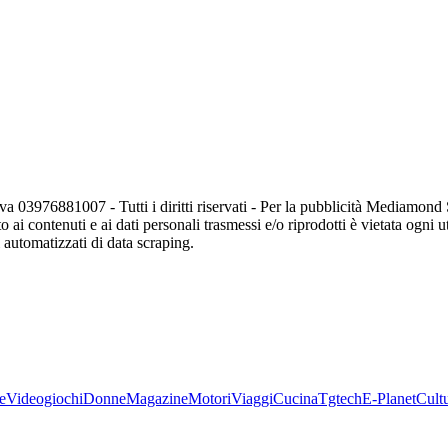
va 03976881007 - Tutti i diritti riservati - Per la pubblicità Mediamon
o ai contenuti e ai dati personali trasmessi e/o riprodotti è vietata ogni 
zi automatizzati di data scraping.
e
Videogiochi
Donne
Magazine
Motori
Viaggi
Cucina
Tgtech
E-Planet
Cult