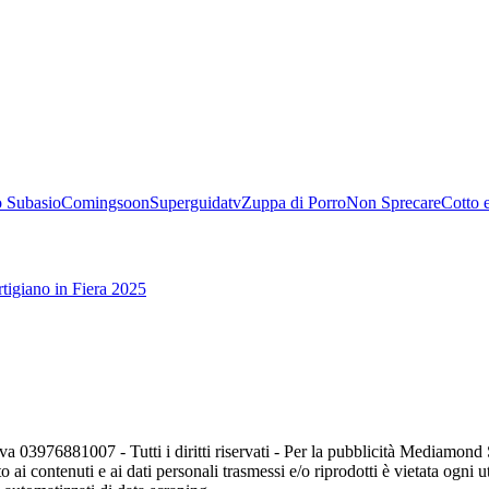
 Subasio
Comingsoon
Superguidatv
Zuppa di Porro
Non Sprecare
Cotto 
tigiano in Fiera 2025
va 03976881007 - Tutti i diritti riservati - Per la pubblicità Mediamon
o ai contenuti e ai dati personali trasmessi e/o riprodotti è vietata ogni 