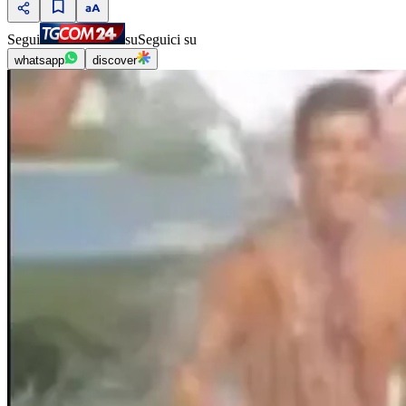
Segui
su
Seguici su
whatsapp
discover