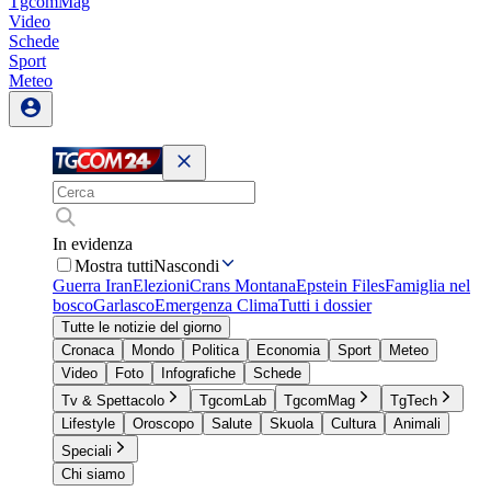
TgcomMag
Video
Schede
Sport
Meteo
In evidenza
Mostra tutti
Nascondi
Guerra Iran
Elezioni
Crans Montana
Epstein Files
Famiglia nel
bosco
Garlasco
Emergenza Clima
Tutti i dossier
Tutte le notizie del giorno
Cronaca
Mondo
Politica
Economia
Sport
Meteo
Video
Foto
Infografiche
Schede
Tv & Spettacolo
TgcomLab
TgcomMag
TgTech
Lifestyle
Oroscopo
Salute
Skuola
Cultura
Animali
Speciali
Chi siamo