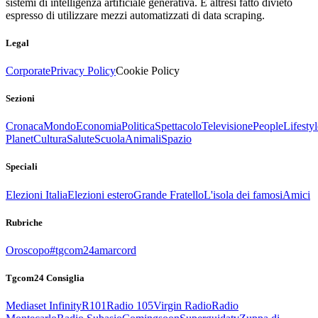
sistemi di intelligenza artificiale generativa. È altresì fatto divieto
espresso di utilizzare mezzi automatizzati di data scraping.
Legal
Corporate
Privacy Policy
Cookie Policy
Sezioni
Cronaca
Mondo
Economia
Politica
Spettacolo
Televisione
People
Lifestyl
Planet
Cultura
Salute
Scuola
Animali
Spazio
Speciali
Elezioni Italia
Elezioni estero
Grande Fratello
L'isola dei famosi
Amici
Rubriche
Oroscopo
#tgcom24amarcord
Tgcom24 Consiglia
Mediaset Infinity
R101
Radio 105
Virgin Radio
Radio