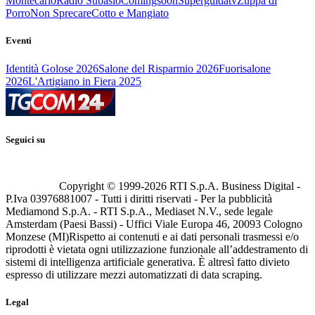
Montecarlo
Radio Subasio
Comingsoon
Superguidatv
Zuppa di
Porro
Non Sprecare
Cotto e Mangiato
Eventi
Identità Golose 2026
Salone del Risparmio 2026
Fuorisalone
2026
L'Artigiano in Fiera 2025
Seguici su
Copyright © 1999-
2026
RTI S.p.A. Business Digital -
P.Iva 03976881007 - Tutti i diritti riservati - Per la pubblicità
Mediamond S.p.A. - RTI S.p.A., Mediaset N.V., sede legale
Amsterdam (Paesi Bassi) - Uffici Viale Europa 46, 20093 Cologno
Monzese (MI)
Rispetto ai contenuti e ai dati personali trasmessi e/o
riprodotti è vietata ogni utilizzazione funzionale all’addestramento di
sistemi di intelligenza artificiale generativa. È altresì fatto divieto
espresso di utilizzare mezzi automatizzati di data scraping.
Legal