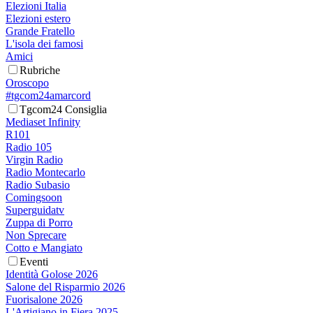
Elezioni Italia
Elezioni estero
Grande Fratello
L'isola dei famosi
Amici
Rubriche
Oroscopo
#tgcom24amarcord
Tgcom24 Consiglia
Mediaset Infinity
R101
Radio 105
Virgin Radio
Radio Montecarlo
Radio Subasio
Comingsoon
Superguidatv
Zuppa di Porro
Non Sprecare
Cotto e Mangiato
Eventi
Identità Golose 2026
Salone del Risparmio 2026
Fuorisalone 2026
L'Artigiano in Fiera 2025