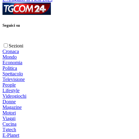
Seguici su
Sezioni
Cronaca
Mondo
Economia
Politica
Spettacolo
Televisione
People
Lifestyle
Videogiochi
Donne
Magazine
Motori
Viaggi
Cucina
Tgtech
E-Planet