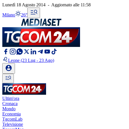
Lunedì 18 Agosto 2014
-
Aggiornato alle
11:58
Milano
26°
Leone
(23 Lug - 23 Ago)
Ultim'ora
Cronaca
Mondo
Economia
TgcomLab
Televisione