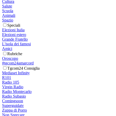
Cultura
Salute
Scuola
Animali
Spazio
Speciali
Elezioni Italia
Elezioni estero
Grande Fratello
L'isola dei famosi
Amici
Rubriche
Oroscopo
#tgcom24amarcord
Tgcom24 Consiglia
Mediaset Infinity
R101
Radio 105
Virgin Radio
Radio Montecarlo
Radio Subasio
Comingsoon
Superguidatv
Zuppa di Porro
Non Sprecare