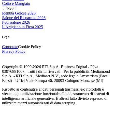
Cotto e Mangiato
Eventi
Identità Golose 2026
Salone del Risparmio 2026
Fuorisalone 2026
L'Artigiano in Fiera 2025
Legal
Corporate
Cookie Policy
Privacy Policy
Copyright © 1999-
2026
RTI S.p.A. Business Digital - P.Iva
03976881007 - Tutti i diritti riservati - Per la pubblicità Mediamond
S.p.A. - RTI S.p.A., Mediaset N.V., sede legale Amsterdam (Paesi
Bassi) - Uffici Viale Europa 46, 20093 Cologno Monzese (MI)
Rispetto ai contenuti e ai dati personali trasmessi e/o riprodotti è
vietata ogni utilizzazione funzionale all’addestramento di sistemi di
intelligenza artificiale generativa. È altresì fatto divieto espresso di
utilizzare mezzi automatizzati di data scraping.