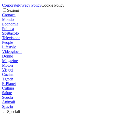
Corporate
Privacy Policy
Cookie Policy
Sezioni
Cronaca
Mondo
Economia
Politica
Spettacolo
Televisione
People
Lifestyle
Videogiochi
Donne
Magazine
Motori
Viaggi
Cucina
Tgtech
E-Planet
Cultura
Salute
Scuola
Animali
Spazio
Speciali