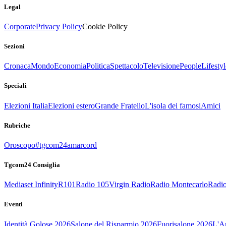
Legal
Corporate
Privacy Policy
Cookie Policy
Sezioni
Cronaca
Mondo
Economia
Politica
Spettacolo
Televisione
People
Lifestyl
Speciali
Elezioni Italia
Elezioni estero
Grande Fratello
L'isola dei famosi
Amici
Rubriche
Oroscopo
#tgcom24amarcord
Tgcom24 Consiglia
Mediaset Infinity
R101
Radio 105
Virgin Radio
Radio Montecarlo
Radio
Eventi
Identità Golose 2026
Salone del Risparmio 2026
Fuorisalone 2026
L'Ar