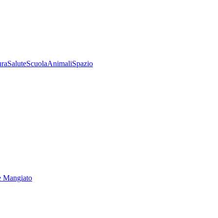
ura
Salute
Scuola
Animali
Spazio
e Mangiato