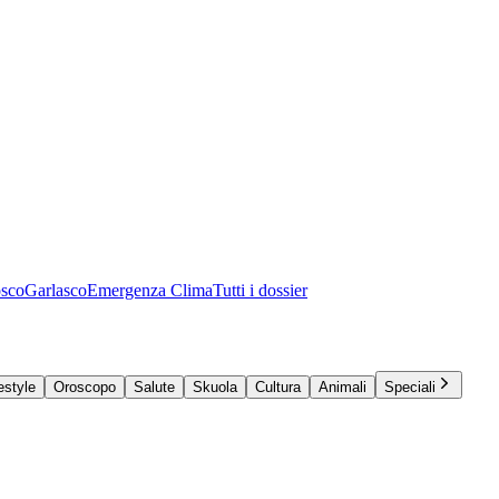
osco
Garlasco
Emergenza Clima
Tutti i dossier
estyle
Oroscopo
Salute
Skuola
Cultura
Animali
Speciali