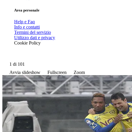
Area personale
Help e Faq
Info e contatti
Termini del servizio
Utilizzo dati e privacy
Cookie Policy
1
di 101
Avvia slideshow
Fullscreen
Zoom