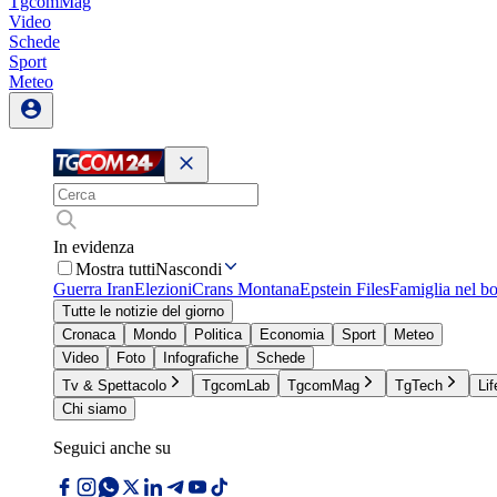
TgcomMag
Video
Schede
Sport
Meteo
In evidenza
Mostra tutti
Nascondi
Guerra Iran
Elezioni
Crans Montana
Epstein Files
Famiglia nel b
Tutte le notizie del giorno
Cronaca
Mondo
Politica
Economia
Sport
Meteo
Video
Foto
Infografiche
Schede
Tv & Spettacolo
TgcomLab
TgcomMag
TgTech
Lif
Chi siamo
Seguici anche su