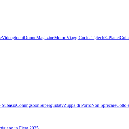
e
Videogiochi
Donne
Magazine
Motori
Viaggi
Cucina
Tgtech
E-Planet
Cult
 Subasio
Comingsoon
Superguidatv
Zuppa di Porro
Non Sprecare
Cotto 
tigiano in Fiera 2025