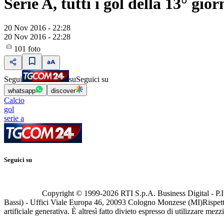
Serie A, tutti i gol della 13° gio
20 Nov 2016 - 22:28
20 Nov 2016 - 22:28
101
foto
Segui
su
Seguici su
whatsapp
discover
Calcio
gol
serie a
Seguici su
Copyright © 1999-
2026
RTI S.p.A. Business Digital - P.I
Bassi) - Uffici Viale Europa 46, 20093 Cologno Monzese (MI)
Rispett
artificiale generativa. È altresì fatto divieto espresso di utilizzare mez