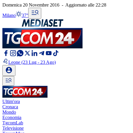
Domenica 20 Novembre 2016
-
Aggiornato alle
22:28
Milano
37°
Leone
(23 Lug - 23 Ago)
Ultim'ora
Cronaca
Mondo
Economia
TgcomLab
Televisione