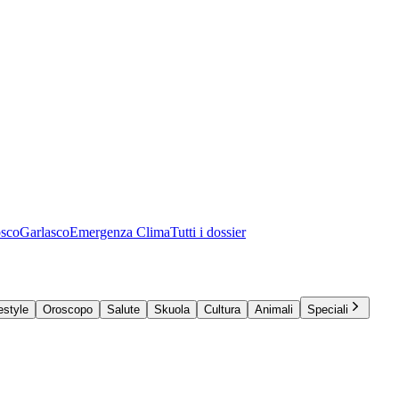
osco
Garlasco
Emergenza Clima
Tutti i dossier
estyle
Oroscopo
Salute
Skuola
Cultura
Animali
Speciali