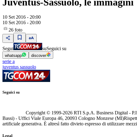
Juventus-Sassuolo, le immagini
10 Set 2016 - 20:00
10 Set 2016 - 20:00
26
foto
Segui
su
Seguici su
whatsapp
discover
serie a
juventus sassuolo
Seguici su
Copyright © 1999-
2026
RTI S.p.A. Business Digital - P.I
Bassi) - Uffici Viale Europa 46, 20093 Cologno Monzese (MI)
Rispett
artificiale generativa. È altresì fatto divieto espresso di utilizzare mez
Legal