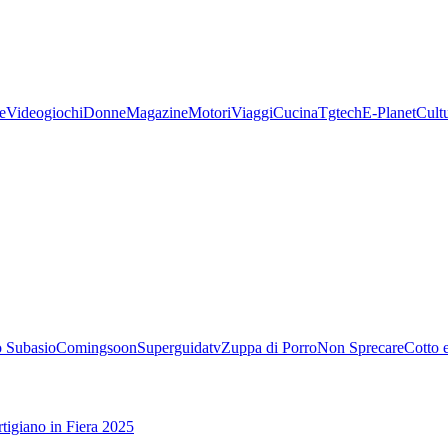
e
Videogiochi
Donne
Magazine
Motori
Viaggi
Cucina
Tgtech
E-Planet
Cult
 Subasio
Comingsoon
Superguidatv
Zuppa di Porro
Non Sprecare
Cotto 
tigiano in Fiera 2025