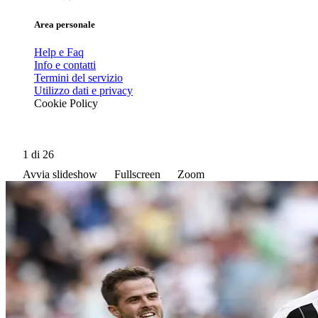
Area personale
Help e Faq
Info e contatti
Termini del servizio
Utilizzo dati e privacy
Cookie Policy
1
di 26
Avvia slideshow
Fullscreen
Zoom