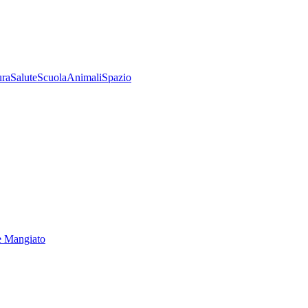
ura
Salute
Scuola
Animali
Spazio
e Mangiato