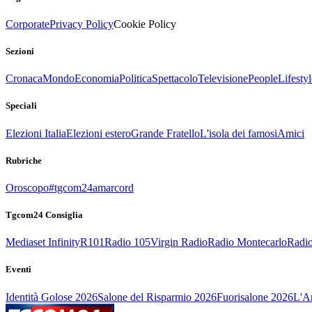
Corporate
Privacy Policy
Cookie Policy
Sezioni
Cronaca
Mondo
Economia
Politica
Spettacolo
Televisione
People
Lifestyl
Speciali
Elezioni Italia
Elezioni estero
Grande Fratello
L'isola dei famosi
Amici
Rubriche
Oroscopo
#tgcom24amarcord
Tgcom24 Consiglia
Mediaset Infinity
R101
Radio 105
Virgin Radio
Radio Montecarlo
Radio
Eventi
Identità Golose 2026
Salone del Risparmio 2026
Fuorisalone 2026
L'Ar