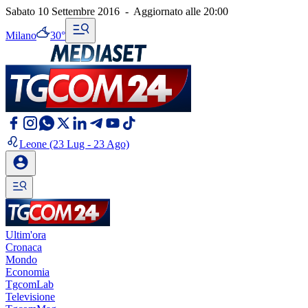
Sabato 10 Settembre 2016
-
Aggiornato alle
20:00
Milano
30°
Leone
(23 Lug - 23 Ago)
Ultim'ora
Cronaca
Mondo
Economia
TgcomLab
Televisione