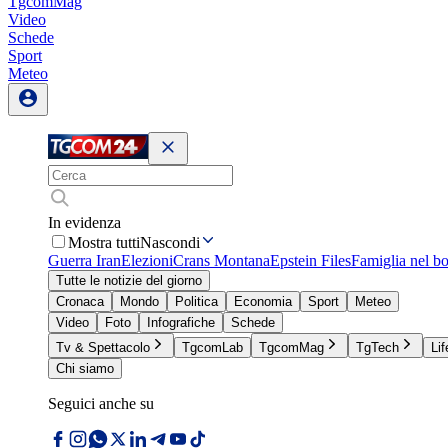
TgcomMag
Video
Schede
Sport
Meteo
In evidenza
Mostra tutti
Nascondi
Guerra Iran
Elezioni
Crans Montana
Epstein Files
Famiglia nel b
Tutte le notizie del giorno
Cronaca
Mondo
Politica
Economia
Sport
Meteo
Video
Foto
Infografiche
Schede
Tv & Spettacolo
TgcomLab
TgcomMag
TgTech
Lif
Chi siamo
Seguici anche su