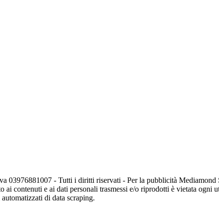
va 03976881007 - Tutti i diritti riservati - Per la pubblicità Mediamon
o ai contenuti e ai dati personali trasmessi e/o riprodotti è vietata ogni 
zi automatizzati di data scraping.