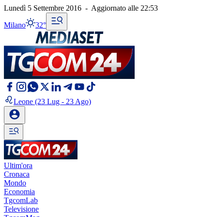
Lunedì 5 Settembre 2016
-
Aggiornato alle
22:53
Milano
32°
Leone
(23 Lug - 23 Ago)
Ultim'ora
Cronaca
Mondo
Economia
TgcomLab
Televisione