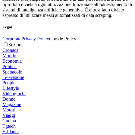
riprodotti è vietata ogni utilizzazione funzionale all’addestramento di
sistemi di intelligenza artificiale generativa. È altresì fatto divieto
espresso di utilizzare mezzi automatizzati di data scraping.
Legal
Corporate
Privacy Policy
Cookie Policy
Sezioni
Cronaca
Mondo
Economia
Politica
Spettacolo
Televisione
People
Lifestyle
Videogiochi
Donne
Magazine
Motori
Viaggi
Cucina
Tgtech
E-Planet