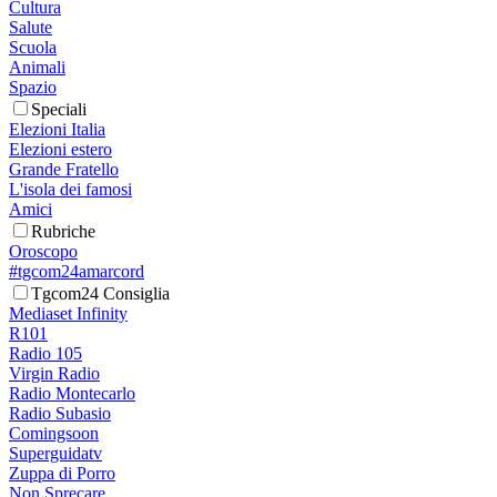
Cultura
Salute
Scuola
Animali
Spazio
Speciali
Elezioni Italia
Elezioni estero
Grande Fratello
L'isola dei famosi
Amici
Rubriche
Oroscopo
#tgcom24amarcord
Tgcom24 Consiglia
Mediaset Infinity
R101
Radio 105
Virgin Radio
Radio Montecarlo
Radio Subasio
Comingsoon
Superguidatv
Zuppa di Porro
Non Sprecare