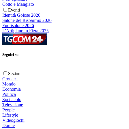
Cotto e Mangiato
Eventi
Identità Golose 2026
Salone del Risparmio 2026
Fuorisalone 2026
L'Artigiano in Fiera 2025
Seguici su
Sezioni
Cronaca
Mondo
Economia
Politica
Spettacolo
Televisione
People
Lifestyle
Videogiochi
Donne