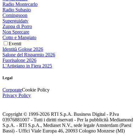
Radio Montecarlo
Radio Subasio
Comingsoon
Superguidatv
Zuppa di Porro
Non Sprecare
Cotto e Mangiato
Eventi
Identità Golose 2026
Salone del Risparmio 2026
Fuorisalone 2026
L'Artigiano in Fiera 2025
Legal
Corporate
Cookie Policy
Privacy Policy
Copyright © 1999-
2026
RTI S.p.A. Business Digital - P.Iva
03976881007 - Tutti i diritti riservati - Per la pubblicità Mediamond
S.p.A. - RTI S.p.A., Mediaset N.V., sede legale Amsterdam (Paesi
Bassi) - Uffici Viale Europa 46, 20093 Cologno Monzese (MI)