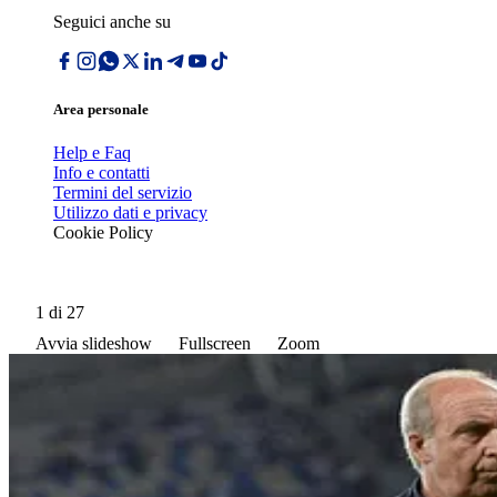
Seguici anche su
Area personale
Help e Faq
Info e contatti
Termini del servizio
Utilizzo dati e privacy
Cookie Policy
1
di 27
Avvia slideshow
Fullscreen
Zoom