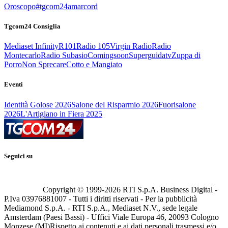
Oroscopo
#tgcom24amarcord
Tgcom24 Consiglia
Mediaset Infinity
R101
Radio 105
Virgin Radio
Radio
Montecarlo
Radio Subasio
Comingsoon
Superguidatv
Zuppa di
Porro
Non Sprecare
Cotto e Mangiato
Eventi
Identità Golose 2026
Salone del Risparmio 2026
Fuorisalone
2026
L'Artigiano in Fiera 2025
Seguici su
Copyright © 1999-
2026
RTI S.p.A. Business Digital -
P.Iva 03976881007 - Tutti i diritti riservati - Per la pubblicità
Mediamond S.p.A. - RTI S.p.A., Mediaset N.V., sede legale
Amsterdam (Paesi Bassi) - Uffici Viale Europa 46, 20093 Cologno
Monzese (MI)
Rispetto ai contenuti e ai dati personali trasmessi e/o