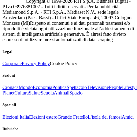
Copyright © 1999-
2026
RTI S.p.A. Business Digital -
P.Iva 03976881007 - Tutti i diritti riservati - Per la pubblicità
Mediamond S.p.A. - RTI S.p.A., Mediaset N.V., sede legale
Amsterdam (Paesi Bassi) - Uffici Viale Europa 46, 20093 Cologno
Monzese (MI)
Rispetto ai contenuti e ai dati personali trasmessi e/o
riprodotti è vietata ogni utilizzazione funzionale all’addestramento di
sistemi di intelligenza artificiale generativa. È altresì fatto divieto
espresso di utilizzare mezzi automatizzati di data scraping.
Legal
Corporate
Privacy Policy
Cookie Policy
Sezioni
Cronaca
Mondo
Economia
Politica
Spettacolo
Televisione
People
Lifestyl
Planet
Cultura
Salute
Scuola
Animali
Spazio
Speciali
Elezioni Italia
Elezioni estero
Grande Fratello
L'isola dei famosi
Amici
Rubriche