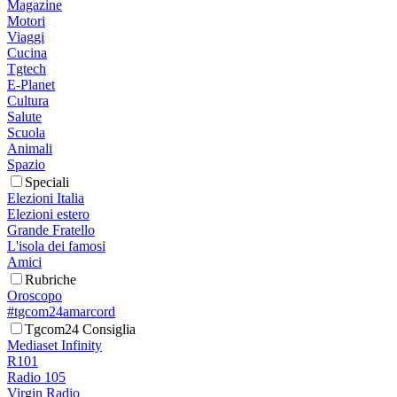
Magazine
Motori
Viaggi
Cucina
Tgtech
E-Planet
Cultura
Salute
Scuola
Animali
Spazio
Speciali
Elezioni Italia
Elezioni estero
Grande Fratello
L'isola dei famosi
Amici
Rubriche
Oroscopo
#tgcom24amarcord
Tgcom24 Consiglia
Mediaset Infinity
R101
Radio 105
Virgin Radio