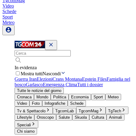
TgcomMag
Video
Schede
Sport
Meteo
In evidenza
Mostra tutti
Nascondi
Guerra Iran
Elezioni
Crans Montana
Epstein Files
Famiglia nel
bosco
Garlasco
Emergenza Clima
Tutti i dossier
Tutte le notizie del giorno
Cronaca
Mondo
Politica
Economia
Sport
Meteo
Video
Foto
Infografiche
Schede
Tv & Spettacolo
TgcomLab
TgcomMag
TgTech
Lifestyle
Oroscopo
Salute
Skuola
Cultura
Animali
Speciali
Chi siamo