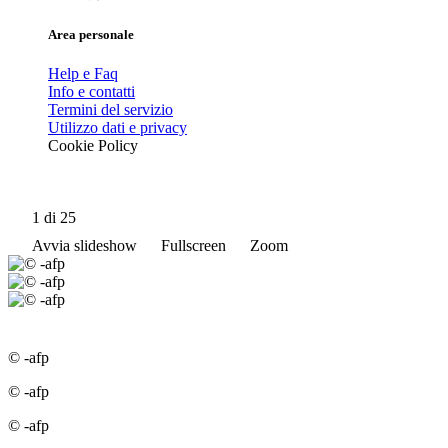
Area personale
Help e Faq
Info e contatti
Termini del servizio
Utilizzo dati e privacy
Cookie Policy
1
di 25
Avvia slideshow
Fullscreen
Zoom
© -afp
© -afp
© -afp