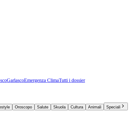
osco
Garlasco
Emergenza Clima
Tutti i dossier
estyle
Oroscopo
Salute
Skuola
Cultura
Animali
Speciali