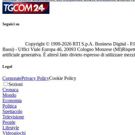
Seguici su
Copyright © 1999-
2026
RTI S.p.A. Business Digital - P.I
Bassi) - Uffici Viale Europa 46, 20093 Cologno Monzese (MI)
Rispett
artificiale generativa. È altresì fatto divieto espresso di utilizzare mez
Legal
Corporate
Privacy Policy
Cookie Policy
Sezioni
Cronaca
Mondo
Economia
Politica
Spettacolo
Televisione
People
Lifestyle
Videogiochi