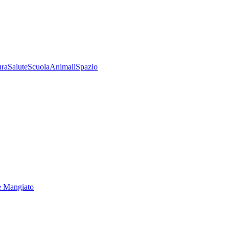
ura
Salute
Scuola
Animali
Spazio
e Mangiato