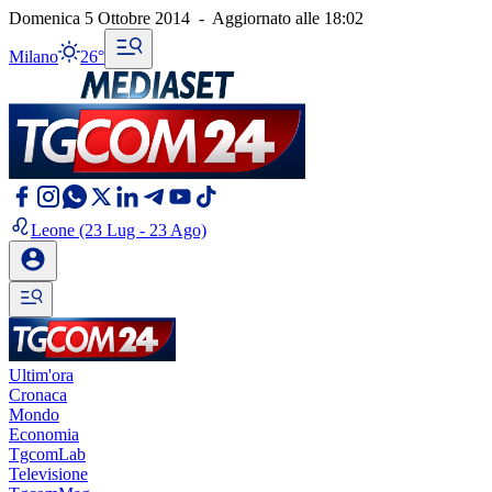
Domenica 5 Ottobre 2014
-
Aggiornato alle
18:02
Milano
26°
Leone
(23 Lug - 23 Ago)
Ultim'ora
Cronaca
Mondo
Economia
TgcomLab
Televisione