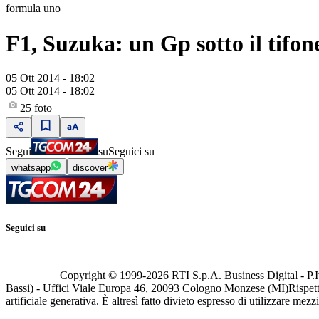
formula uno
F1, Suzuka: un Gp sotto il tifon
05 Ott 2014 - 18:02
05 Ott 2014 - 18:02
25
foto
Segui
su
Seguici su
whatsapp
discover
Seguici su
Copyright © 1999-
2026
RTI S.p.A. Business Digital - P.I
Bassi) - Uffici Viale Europa 46, 20093 Cologno Monzese (MI)
Rispett
artificiale generativa. È altresì fatto divieto espresso di utilizzare mez