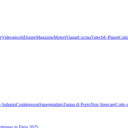
e
Videogiochi
Donne
Magazine
Motori
Viaggi
Cucina
Tgtech
E-Planet
Cult
 Subasio
Comingsoon
Superguidatv
Zuppa di Porro
Non Sprecare
Cotto 
tigiano in Fiera 2025