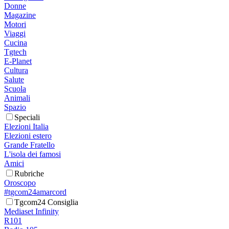
Donne
Magazine
Motori
Viaggi
Cucina
Tgtech
E-Planet
Cultura
Salute
Scuola
Animali
Spazio
Speciali
Elezioni Italia
Elezioni estero
Grande Fratello
L'isola dei famosi
Amici
Rubriche
Oroscopo
#tgcom24amarcord
Tgcom24 Consiglia
Mediaset Infinity
R101