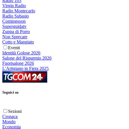
Radio 105
Virgin Radio
Radio Montecarlo
Radio Subasio
Comingsoon
Superguidatv
Zuppa di Porro
Non Sprecare
Cotto e Mangiato
Eventi
Identità Golose 2026
Salone del Risparmio 2026
Fuorisalone 2026
L'Artigiano in Fiera 2025
Seguici su
Sezioni
Cronaca
Mondo
Economia