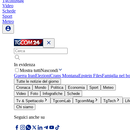
TgcomMag
Video
Schede
Sport
Meteo
In evidenza
Mostra tutti
Nascondi
Guerra Iran
Elezioni
Crans Montana
Epstein Files
Famiglia nel b
Tutte le notizie del giorno
Cronaca
Mondo
Politica
Economia
Sport
Meteo
Video
Foto
Infografiche
Schede
Tv & Spettacolo
TgcomLab
TgcomMag
TgTech
Lif
Chi siamo
Seguici anche su