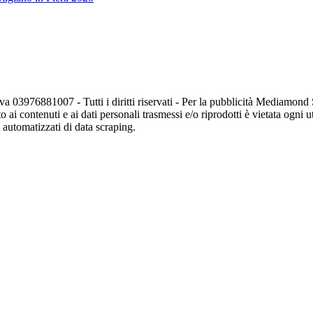
va 03976881007 - Tutti i diritti riservati - Per la pubblicità Mediamon
o ai contenuti e ai dati personali trasmessi e/o riprodotti è vietata ogni 
zi automatizzati di data scraping.