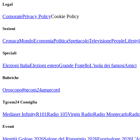
Legal
Corporate
Privacy Policy
Cookie Policy
Sezioni
Cronaca
Mondo
Economia
Politica
Spettacolo
Televisione
People
Lifestyl
Speciali
Elezioni Italia
Elezioni estero
Grande Fratello
L'isola dei famosi
Amici
Rubriche
Oroscopo
#tgcom24amarcord
Tgcom24 Consiglia
Mediaset Infinity
R101
Radio 105
Virgin Radio
Radio Montecarlo
Radio
Eventi
Identità Golose 2026
Salone del Risparmio 2026
Fuorisalone 2026
L'Ar