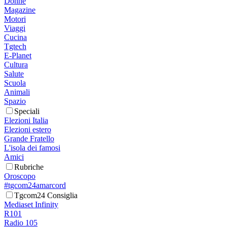
Donne
Magazine
Motori
Viaggi
Cucina
Tgtech
E-Planet
Cultura
Salute
Scuola
Animali
Spazio
Speciali
Elezioni Italia
Elezioni estero
Grande Fratello
L'isola dei famosi
Amici
Rubriche
Oroscopo
#tgcom24amarcord
Tgcom24 Consiglia
Mediaset Infinity
R101
Radio 105