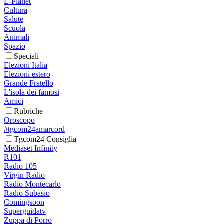
E-Planet
Cultura
Salute
Scuola
Animali
Spazio
Speciali
Elezioni Italia
Elezioni estero
Grande Fratello
L'isola dei famosi
Amici
Rubriche
Oroscopo
#tgcom24amarcord
Tgcom24 Consiglia
Mediaset Infinity
R101
Radio 105
Virgin Radio
Radio Montecarlo
Radio Subasio
Comingsoon
Superguidatv
Zuppa di Porro