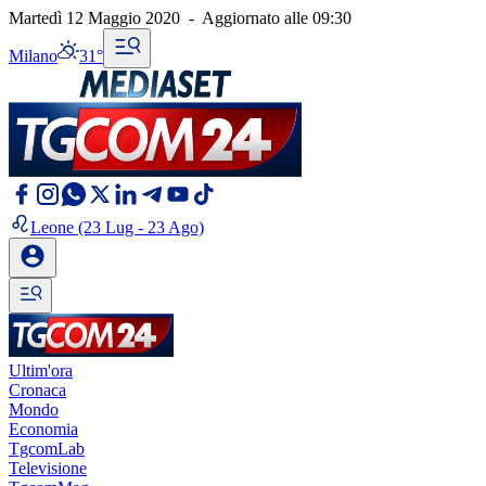
Martedì 12 Maggio 2020
-
Aggiornato alle
09:30
Milano
31°
Leone
(23 Lug - 23 Ago)
Ultim'ora
Cronaca
Mondo
Economia
TgcomLab
Televisione