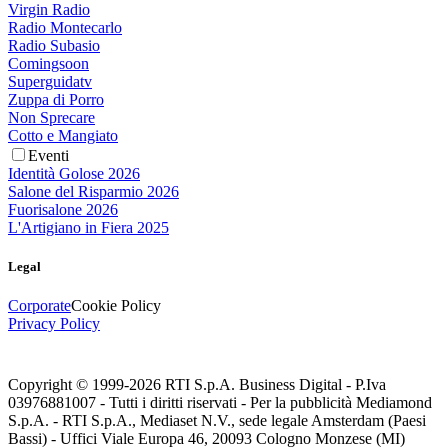
Virgin Radio
Radio Montecarlo
Radio Subasio
Comingsoon
Superguidatv
Zuppa di Porro
Non Sprecare
Cotto e Mangiato
Eventi
Identità Golose 2026
Salone del Risparmio 2026
Fuorisalone 2026
L'Artigiano in Fiera 2025
Legal
Corporate
Cookie Policy
Privacy Policy
Copyright © 1999-
2026
RTI S.p.A. Business Digital - P.Iva
03976881007 - Tutti i diritti riservati - Per la pubblicità Mediamond
S.p.A. - RTI S.p.A., Mediaset N.V., sede legale Amsterdam (Paesi
Bassi) - Uffici Viale Europa 46, 20093 Cologno Monzese (MI)