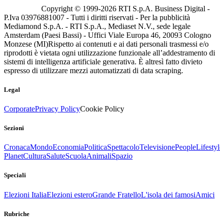
Copyright © 1999-
2026
RTI S.p.A. Business Digital -
P.Iva 03976881007 - Tutti i diritti riservati - Per la pubblicità
Mediamond S.p.A. - RTI S.p.A., Mediaset N.V., sede legale
Amsterdam (Paesi Bassi) - Uffici Viale Europa 46, 20093 Cologno
Monzese (MI)
Rispetto ai contenuti e ai dati personali trasmessi e/o
riprodotti è vietata ogni utilizzazione funzionale all’addestramento di
sistemi di intelligenza artificiale generativa. È altresì fatto divieto
espresso di utilizzare mezzi automatizzati di data scraping.
Legal
Corporate
Privacy Policy
Cookie Policy
Sezioni
Cronaca
Mondo
Economia
Politica
Spettacolo
Televisione
People
Lifestyl
Planet
Cultura
Salute
Scuola
Animali
Spazio
Speciali
Elezioni Italia
Elezioni estero
Grande Fratello
L'isola dei famosi
Amici
Rubriche