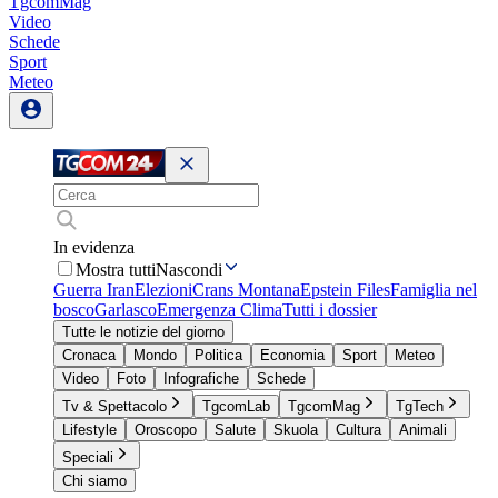
TgcomMag
Video
Schede
Sport
Meteo
In evidenza
Mostra tutti
Nascondi
Guerra Iran
Elezioni
Crans Montana
Epstein Files
Famiglia nel
bosco
Garlasco
Emergenza Clima
Tutti i dossier
Tutte le notizie del giorno
Cronaca
Mondo
Politica
Economia
Sport
Meteo
Video
Foto
Infografiche
Schede
Tv & Spettacolo
TgcomLab
TgcomMag
TgTech
Lifestyle
Oroscopo
Salute
Skuola
Cultura
Animali
Speciali
Chi siamo