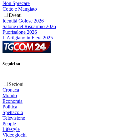
Non Sprecare
Cotto e Mangiato
Eventi
Identità Golose 2026
Salone del Risparmio 2026
Fuorisalone 2026
L'Artigiano in Fiera 2025
Seguici su
Sezioni
Cronaca
Mondo
Economia
Politica
Spettacolo
Televisione
People
Lifestyle
Videogiochi