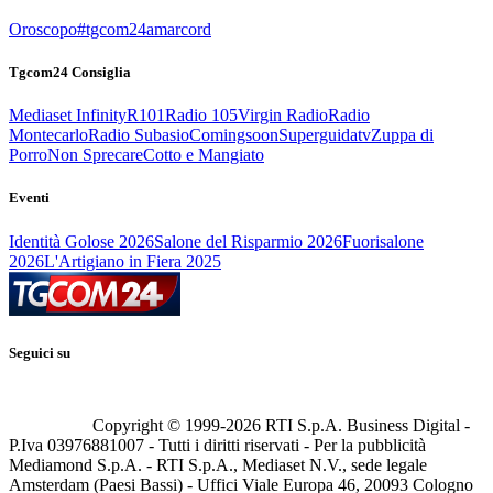
Oroscopo
#tgcom24amarcord
Tgcom24 Consiglia
Mediaset Infinity
R101
Radio 105
Virgin Radio
Radio
Montecarlo
Radio Subasio
Comingsoon
Superguidatv
Zuppa di
Porro
Non Sprecare
Cotto e Mangiato
Eventi
Identità Golose 2026
Salone del Risparmio 2026
Fuorisalone
2026
L'Artigiano in Fiera 2025
Seguici su
Copyright © 1999-
2026
RTI S.p.A. Business Digital -
P.Iva 03976881007 - Tutti i diritti riservati - Per la pubblicità
Mediamond S.p.A. - RTI S.p.A., Mediaset N.V., sede legale
Amsterdam (Paesi Bassi) - Uffici Viale Europa 46, 20093 Cologno