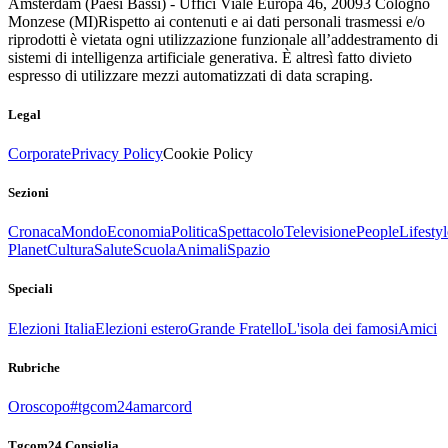
Amsterdam (Paesi Bassi) - Uffici Viale Europa 46, 20093 Cologno
Monzese (MI)
Rispetto ai contenuti e ai dati personali trasmessi e/o
riprodotti è vietata ogni utilizzazione funzionale all’addestramento di
sistemi di intelligenza artificiale generativa. È altresì fatto divieto
espresso di utilizzare mezzi automatizzati di data scraping.
Legal
Corporate
Privacy Policy
Cookie Policy
Sezioni
Cronaca
Mondo
Economia
Politica
Spettacolo
Televisione
People
Lifestyl
Planet
Cultura
Salute
Scuola
Animali
Spazio
Speciali
Elezioni Italia
Elezioni estero
Grande Fratello
L'isola dei famosi
Amici
Rubriche
Oroscopo
#tgcom24amarcord
Tgcom24 Consiglia