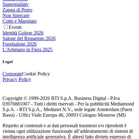
Superguidatv
Zuppa di Porro
Non Sprecare
Cotto e Mangiato
Eventi
Identità Golose 2026
Salone del Risparmio 2026
Fuorisalone 2026
L'Artigiano in Fiera 2025
Legal
Corporate
Cookie Policy
Privacy Policy
Copyright © 1999-
2026
RTI S.p.A. Business Digital - P.Iva
03976881007 - Tutti i diritti riservati - Per la pubblicità Mediamond
S.p.A. - RTI S.p.A., Mediaset N.V., sede legale Amsterdam (Paesi
Bassi) - Uffici Viale Europa 46, 20093 Cologno Monzese (MI)
Rispetto ai contenuti e ai dati personali trasmessi e/o riprodotti è
vietata ogni utilizzazione funzionale all’addestramento di sistemi di
intelligenza artificiale generativa. È altresì fatto divieto espresso di