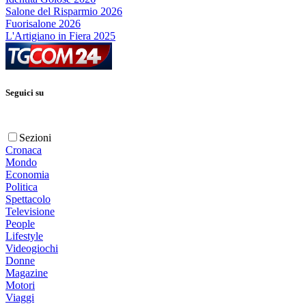
Salone del Risparmio 2026
Fuorisalone 2026
L'Artigiano in Fiera 2025
Seguici su
Sezioni
Cronaca
Mondo
Economia
Politica
Spettacolo
Televisione
People
Lifestyle
Videogiochi
Donne
Magazine
Motori
Viaggi