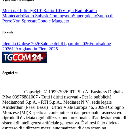
Mediaset Infinity
R101
Radio 105
Virgin Radio
Radio
Montecarlo
Radio Subasio
Comingsoon
Superguidatv
Zuppa di
Porro
Non Sprecare
Cotto e Mangiato
Eventi
Identità Golose 2026
Salone del Risparmio 2026
Fuorisalone
2026
L'Artigiano in Fiera 2025
Seguici su
Copyright © 1999-
2026
RTI S.p.A. Business Digital -
P.Iva 03976881007 - Tutti i diritti riservati - Per la pubblicità
Mediamond S.p.A. - RTI S.p.A., Mediaset N.V., sede legale
Amsterdam (Paesi Bassi) - Uffici Viale Europa 46, 20093 Cologno
Monzese (MI)
Rispetto ai contenuti e ai dati personali trasmessi e/o
riprodotti è vietata ogni utilizzazione funzionale all’addestramento di
sistemi di intelligenza artificiale generativa. È altresì fatto divieto
espresso di utilizzare mezzi automatizzati di data scraping.