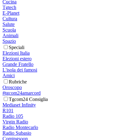
Cucina
Tgtech
E-Planet
Cultura
Salute
Scuola
Animali
Spazio
Speciali
Elezioni Italia
Elezioni estero
Grande Fratello
L'isola dei famosi
Amici
Rubriche
Oroscopo
#tgcom24amarcord
Tgcom24 Consiglia
Mediaset Infinity
R101
Radio 105
Virgin Radio
Radio Montecarlo
Radio Subasio
Comingsoon