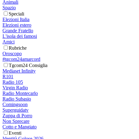
Animali
Spazio
Speciali
Elezioni Italia
Elezioni estero
Grande Fratello
L'isola dei famosi
Amici
Rubriche
Oroscopo
#tgcom24amarcord
Tgcom24 Consiglia
Mediaset Infinity
R101
Radio 105
Virgin Radio
Radio Montecarlo
Radio Subasio
Comingsoon
Superguidatv
Zuppa di Porro
Non Sprecare
Cotto e Mangiato
Eventi
Identità Golose 2026