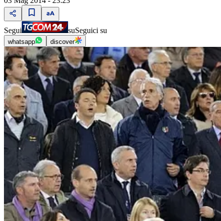
03 Mag 2014 - 23:23
Segui
su
Seguici su
whatsapp
discover