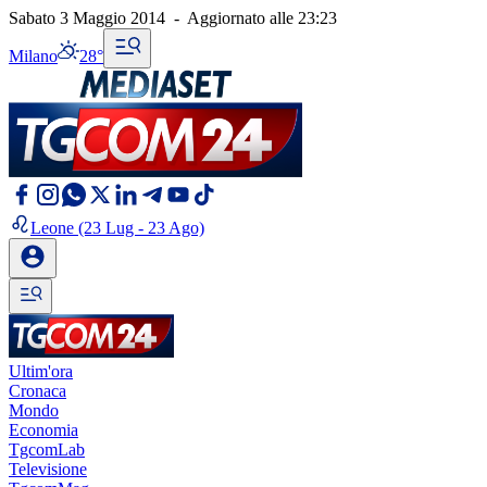
Sabato 3 Maggio 2014
-
Aggiornato alle
23:23
Milano
28°
Leone
(23 Lug - 23 Ago)
Ultim'ora
Cronaca
Mondo
Economia
TgcomLab
Televisione