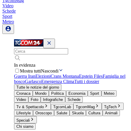
TgcomMag
Video
Schede
Sport
Meteo
In evidenza
Mostra tutti
Nascondi
Guerra Iran
Elezioni
Crans Montana
Epstein Files
Famiglia nel
bosco
Garlasco
Emergenza Clima
Tutti i dossier
Tutte le notizie del giorno
Cronaca
Mondo
Politica
Economia
Sport
Meteo
Video
Foto
Infografiche
Schede
Tv & Spettacolo
TgcomLab
TgcomMag
TgTech
Lifestyle
Oroscopo
Salute
Skuola
Cultura
Animali
Speciali
Chi siamo