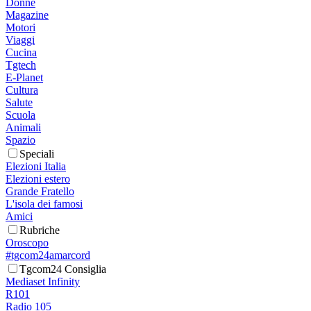
Donne
Magazine
Motori
Viaggi
Cucina
Tgtech
E-Planet
Cultura
Salute
Scuola
Animali
Spazio
Speciali
Elezioni Italia
Elezioni estero
Grande Fratello
L'isola dei famosi
Amici
Rubriche
Oroscopo
#tgcom24amarcord
Tgcom24 Consiglia
Mediaset Infinity
R101
Radio 105