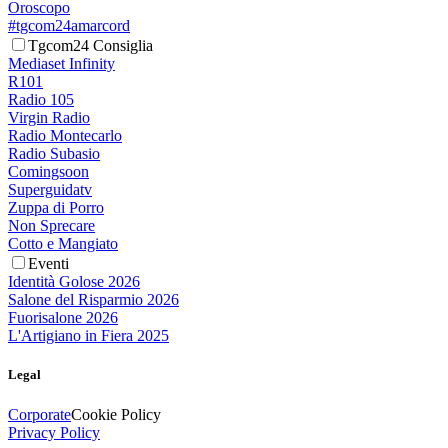
Oroscopo
#tgcom24amarcord
Tgcom24 Consiglia
Mediaset Infinity
R101
Radio 105
Virgin Radio
Radio Montecarlo
Radio Subasio
Comingsoon
Superguidatv
Zuppa di Porro
Non Sprecare
Cotto e Mangiato
Eventi
Identità Golose 2026
Salone del Risparmio 2026
Fuorisalone 2026
L'Artigiano in Fiera 2025
Legal
Corporate
Cookie Policy
Privacy Policy