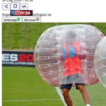
30 Lug 2016 - 16:50
Segui
su
Seguici su
whatsapp
discover