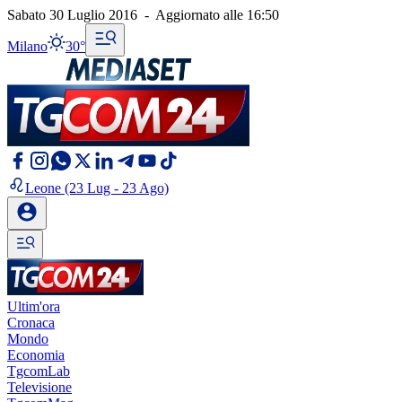
Sabato 30 Luglio 2016
-
Aggiornato alle
16:50
Milano
30°
Leone
(23 Lug - 23 Ago)
Ultim'ora
Cronaca
Mondo
Economia
TgcomLab
Televisione