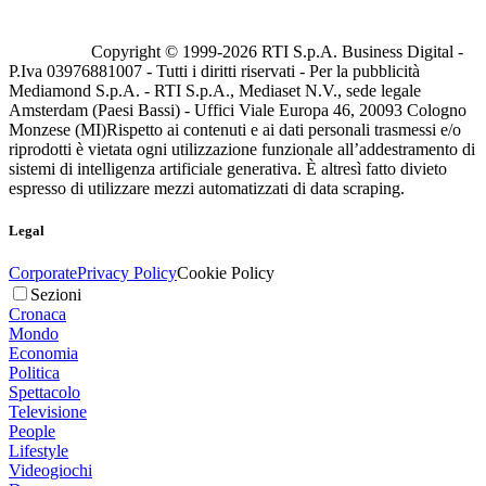
Copyright © 1999-
2026
RTI S.p.A. Business Digital -
P.Iva 03976881007 - Tutti i diritti riservati - Per la pubblicità
Mediamond S.p.A. - RTI S.p.A., Mediaset N.V., sede legale
Amsterdam (Paesi Bassi) - Uffici Viale Europa 46, 20093 Cologno
Monzese (MI)
Rispetto ai contenuti e ai dati personali trasmessi e/o
riprodotti è vietata ogni utilizzazione funzionale all’addestramento di
sistemi di intelligenza artificiale generativa. È altresì fatto divieto
espresso di utilizzare mezzi automatizzati di data scraping.
Legal
Corporate
Privacy Policy
Cookie Policy
Sezioni
Cronaca
Mondo
Economia
Politica
Spettacolo
Televisione
People
Lifestyle
Videogiochi