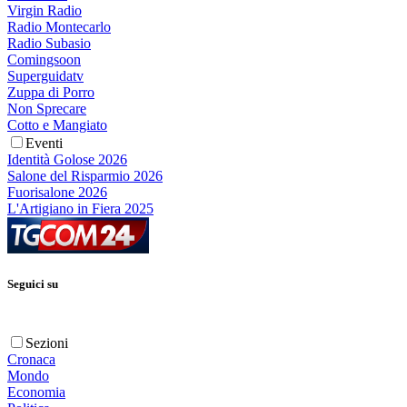
Virgin Radio
Radio Montecarlo
Radio Subasio
Comingsoon
Superguidatv
Zuppa di Porro
Non Sprecare
Cotto e Mangiato
Eventi
Identità Golose 2026
Salone del Risparmio 2026
Fuorisalone 2026
L'Artigiano in Fiera 2025
Seguici su
Sezioni
Cronaca
Mondo
Economia