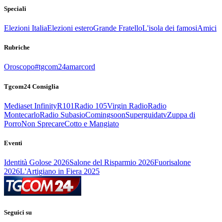
Speciali
Elezioni Italia
Elezioni estero
Grande Fratello
L'isola dei famosi
Amici
Rubriche
Oroscopo
#tgcom24amarcord
Tgcom24 Consiglia
Mediaset Infinity
R101
Radio 105
Virgin Radio
Radio
Montecarlo
Radio Subasio
Comingsoon
Superguidatv
Zuppa di
Porro
Non Sprecare
Cotto e Mangiato
Eventi
Identità Golose 2026
Salone del Risparmio 2026
Fuorisalone
2026
L'Artigiano in Fiera 2025
Seguici su