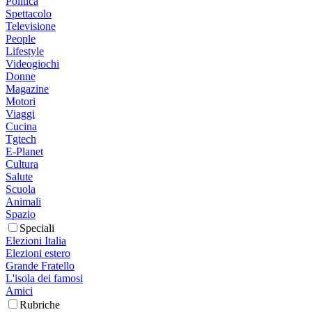
Politica
Spettacolo
Televisione
People
Lifestyle
Videogiochi
Donne
Magazine
Motori
Viaggi
Cucina
Tgtech
E-Planet
Cultura
Salute
Scuola
Animali
Spazio
Speciali
Elezioni Italia
Elezioni estero
Grande Fratello
L'isola dei famosi
Amici
Rubriche