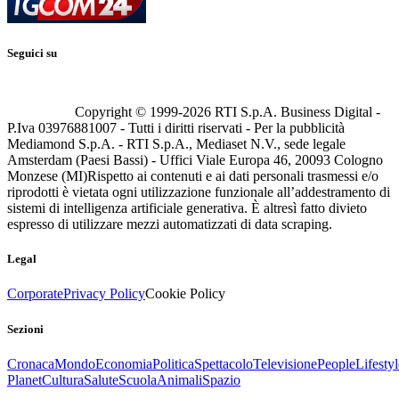
Seguici su
Copyright © 1999-
2026
RTI S.p.A. Business Digital -
P.Iva 03976881007 - Tutti i diritti riservati - Per la pubblicità
Mediamond S.p.A. - RTI S.p.A., Mediaset N.V., sede legale
Amsterdam (Paesi Bassi) - Uffici Viale Europa 46, 20093 Cologno
Monzese (MI)
Rispetto ai contenuti e ai dati personali trasmessi e/o
riprodotti è vietata ogni utilizzazione funzionale all’addestramento di
sistemi di intelligenza artificiale generativa. È altresì fatto divieto
espresso di utilizzare mezzi automatizzati di data scraping.
Legal
Corporate
Privacy Policy
Cookie Policy
Sezioni
Cronaca
Mondo
Economia
Politica
Spettacolo
Televisione
People
Lifestyl
Planet
Cultura
Salute
Scuola
Animali
Spazio