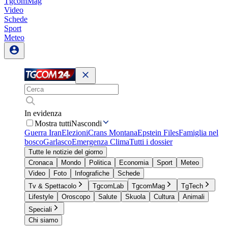
TgcomMag
Video
Schede
Sport
Meteo
In evidenza
Mostra tutti
Nascondi
Guerra Iran
Elezioni
Crans Montana
Epstein Files
Famiglia nel
bosco
Garlasco
Emergenza Clima
Tutti i dossier
Tutte le notizie del giorno
Cronaca
Mondo
Politica
Economia
Sport
Meteo
Video
Foto
Infografiche
Schede
Tv & Spettacolo
TgcomLab
TgcomMag
TgTech
Lifestyle
Oroscopo
Salute
Skuola
Cultura
Animali
Speciali
Chi siamo