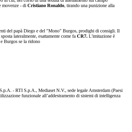
o in cui, nel corso di una seduta di allenamento sul campo
c e movenze - di
Cristiano Ronaldo
, tirando una punizione alla
tenti del papà Diego e del "Mono" Burgos, prodighi di consigli. Il
 si sposta lateralmente, esattamente come fa
CR7.
L'imitazione è
e Burgos se la ridono
d S.p.A. - RTI S.p.A., Mediaset N.V., sede legale Amsterdam (Paesi
utilizzazione funzionale all’addestramento di sistemi di intelligenza