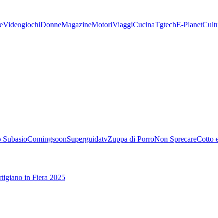
e
Videogiochi
Donne
Magazine
Motori
Viaggi
Cucina
Tgtech
E-Planet
Cult
 Subasio
Comingsoon
Superguidatv
Zuppa di Porro
Non Sprecare
Cotto 
tigiano in Fiera 2025