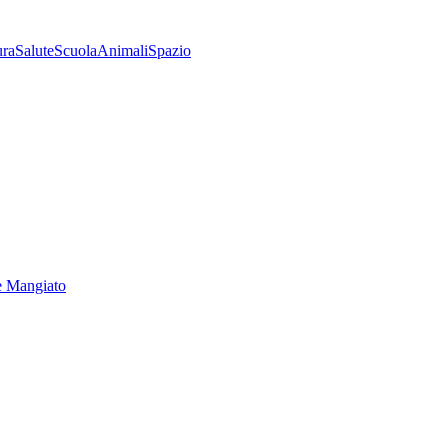
ura
Salute
Scuola
Animali
Spazio
e Mangiato