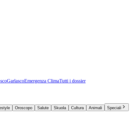
osco
Garlasco
Emergenza Clima
Tutti i dossier
estyle
Oroscopo
Salute
Skuola
Cultura
Animali
Speciali