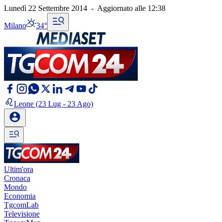
Lunedì 22 Settembre 2014
-
Aggiornato alle
12:38
Milano
34°
Leone
(23 Lug - 23 Ago)
Ultim'ora
Cronaca
Mondo
Economia
TgcomLab
Televisione