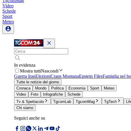
TgcomMag
Video
Schede
Sport
Meteo
In evidenza
Mostra tutti
Nascondi
Guerra Iran
Elezioni
Crans Montana
Epstein Files
Famiglia nel b
Tutte le notizie del giorno
Cronaca
Mondo
Politica
Economia
Sport
Meteo
Video
Foto
Infografiche
Schede
Tv & Spettacolo
TgcomLab
TgcomMag
TgTech
Lif
Chi siamo
Seguici anche su