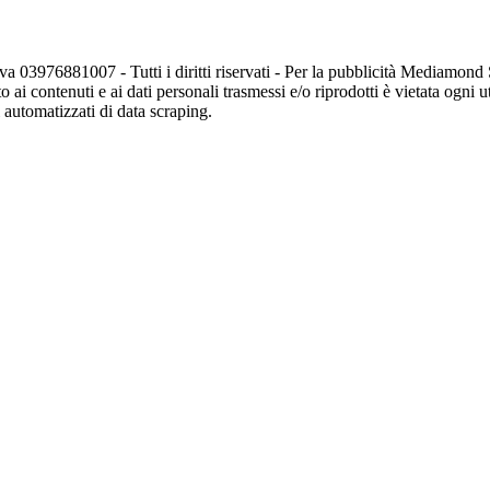
va 03976881007 - Tutti i diritti riservati - Per la pubblicità Mediamon
o ai contenuti e ai dati personali trasmessi e/o riprodotti è vietata ogni 
zi automatizzati di data scraping.