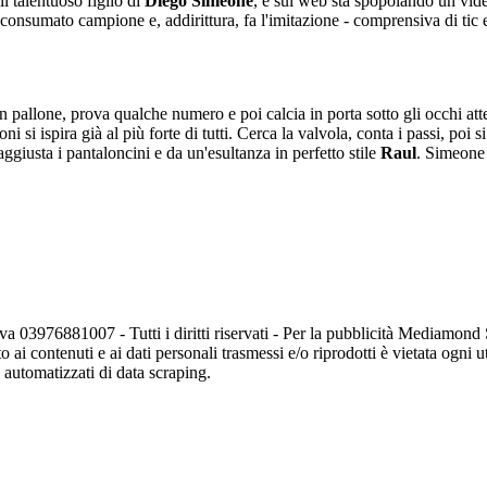
 il talentuoso figlio di
Diego Simeone
, e sul web sta spopolando un vide
un consumato campione e, addirittura, fa l'imitazione - comprensiva di ti
n pallone, prova qualche numero e poi calcia in porta sotto gli occhi at
i si ispira già al più forte di tutti. Cerca la valvola, conta i passi, poi
aggiusta i pantaloncini e da un'esultanza in perfetto stile
Raul
. Simeone 
va 03976881007 - Tutti i diritti riservati - Per la pubblicità Mediamon
o ai contenuti e ai dati personali trasmessi e/o riprodotti è vietata ogni 
zi automatizzati di data scraping.