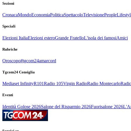
Sezioni
Cronaca
Mondo
Economia
Politica
Spettacolo
Televisione
People
Lifestyl
Speciali
Elezioni Italia
Elezioni estero
Grande Fratello
L'isola dei famosi
Amici
Rubriche
Oroscopo
#tgcom24amarcord
Tgcom24 Consiglia
Mediaset Infinity
R101
Radio 105
Virgin Radio
Radio Montecarlo
Radio
Eventi
Identità Golose 2026
Salone del Risparmio 2026
Fuorisalone 2026
L'Ar
Seguici su