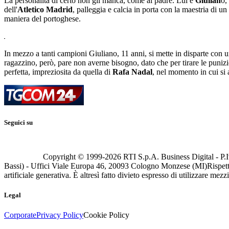
La personalità di certo non gli manca, come al padre. Lui è
Giulian
o,
dell'
Atletico Madrid
, palleggia e calcia in porta con la maestria di 
maniera del portoghese.
In mezzo a tanti campioni Giuliano, 11 anni, si mette in disparte con u
ragazzino, però, pare non averne bisogno, dato che per tirare le punizion
perfetta, impreziosita da quella di
Rafa Nadal
, nel momento in cui si 
Seguici su
Copyright © 1999-
2026
RTI S.p.A. Business Digital - P.I
Bassi) - Uffici Viale Europa 46, 20093 Cologno Monzese (MI)
Rispett
artificiale generativa. È altresì fatto divieto espresso di utilizzare mez
Legal
Corporate
Privacy Policy
Cookie Policy