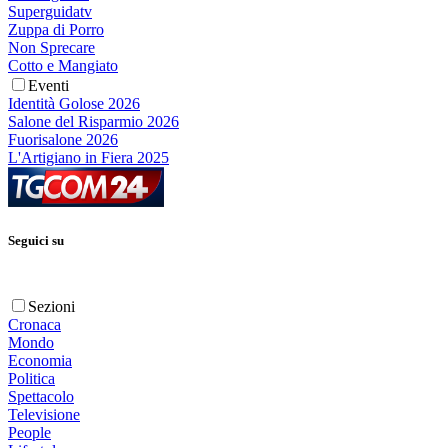
Superguidatv
Zuppa di Porro
Non Sprecare
Cotto e Mangiato
Eventi
Identità Golose 2026
Salone del Risparmio 2026
Fuorisalone 2026
L'Artigiano in Fiera 2025
Seguici su
Sezioni
Cronaca
Mondo
Economia
Politica
Spettacolo
Televisione
People