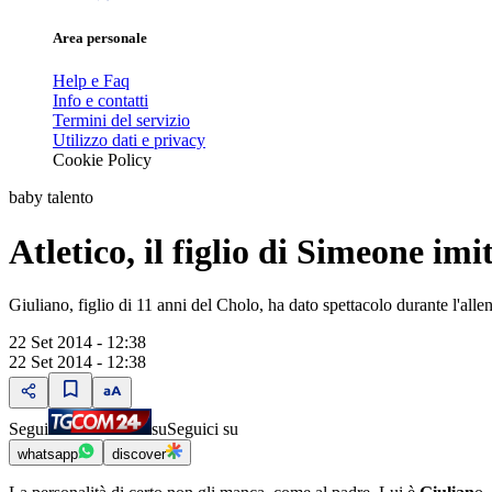
Area personale
Help e Faq
Info e contatti
Termini del servizio
Utilizzo dati e privacy
Cookie Policy
baby talento
Atletico, il figlio di Simeone im
Giuliano, figlio di 11 anni del Cholo, ha dato spettacolo durante l'alle
22 Set 2014 - 12:38
22 Set 2014 - 12:38
Segui
su
Seguici su
whatsapp
discover