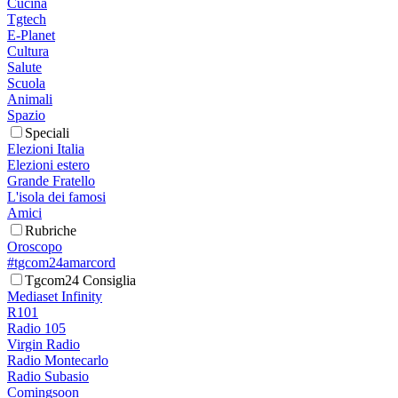
Cucina
Tgtech
E-Planet
Cultura
Salute
Scuola
Animali
Spazio
Speciali
Elezioni Italia
Elezioni estero
Grande Fratello
L'isola dei famosi
Amici
Rubriche
Oroscopo
#tgcom24amarcord
Tgcom24 Consiglia
Mediaset Infinity
R101
Radio 105
Virgin Radio
Radio Montecarlo
Radio Subasio
Comingsoon