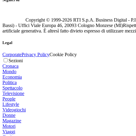
Copyright © 1999-
2026
RTI S.p.A. Business Digital - P.I
Bassi) - Uffici Viale Europa 46, 20093 Cologno Monzese (MI)
Rispett
artificiale generativa. È altresì fatto divieto espresso di utilizzare mez
Legal
Corporate
Privacy Policy
Cookie Policy
Sezioni
Cronaca
Mondo
Economia
Politica
Spettacolo
Televisione
People
Lifestyle
Videogiochi
Donne
Magazine
Motori
Viaggi