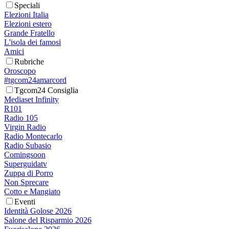
Speciali
Elezioni Italia
Elezioni estero
Grande Fratello
L'isola dei famosi
Amici
Rubriche
Oroscopo
#tgcom24amarcord
Tgcom24 Consiglia
Mediaset Infinity
R101
Radio 105
Virgin Radio
Radio Montecarlo
Radio Subasio
Comingsoon
Superguidatv
Zuppa di Porro
Non Sprecare
Cotto e Mangiato
Eventi
Identità Golose 2026
Salone del Risparmio 2026