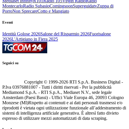
Mediaset Infinity
R101
Radio 105
Virgin Radio
Radio
Montecarlo
Radio Subasio
Comingsoon
Superguidatv
Zuppa di
Porro
Non Sprecare
Cotto e Mangiato
Eventi
Identità Golose 2026
Salone del Risparmio 2026
Fuorisalone
2026
L'Artigiano in Fiera 2025
Seguici su
Copyright © 1999-
2026
RTI S.p.A. Business Digital -
P.Iva 03976881007 - Tutti i diritti riservati - Per la pubblicità
Mediamond S.p.A. - RTI S.p.A., Mediaset N.V., sede legale
Amsterdam (Paesi Bassi) - Uffici Viale Europa 46, 20093 Cologno
Monzese (MI)
Rispetto ai contenuti e ai dati personali trasmessi e/o
riprodotti è vietata ogni utilizzazione funzionale all’addestramento di
sistemi di intelligenza artificiale generativa. È altresì fatto divieto
espresso di utilizzare mezzi automatizzati di data scraping.