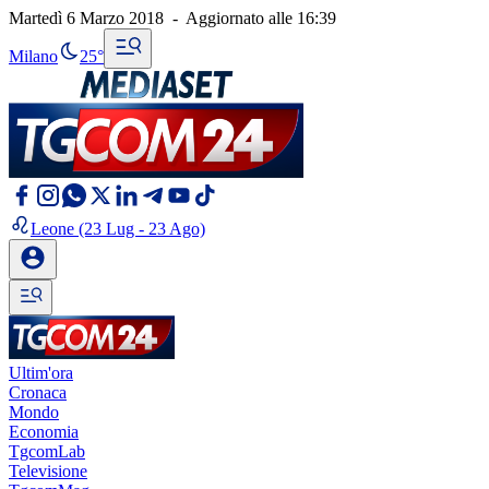
Martedì 6 Marzo 2018
-
Aggiornato alle
16:39
Milano
25°
Leone
(23 Lug - 23 Ago)
Ultim'ora
Cronaca
Mondo
Economia
TgcomLab
Televisione