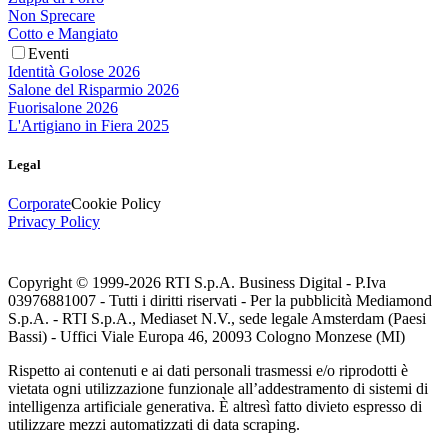
Non Sprecare
Cotto e Mangiato
Eventi
Identità Golose 2026
Salone del Risparmio 2026
Fuorisalone 2026
L'Artigiano in Fiera 2025
Legal
Corporate
Cookie Policy
Privacy Policy
Copyright © 1999-
2026
RTI S.p.A. Business Digital - P.Iva
03976881007 - Tutti i diritti riservati - Per la pubblicità Mediamond
S.p.A. - RTI S.p.A., Mediaset N.V., sede legale Amsterdam (Paesi
Bassi) - Uffici Viale Europa 46, 20093 Cologno Monzese (MI)
Rispetto ai contenuti e ai dati personali trasmessi e/o riprodotti è
vietata ogni utilizzazione funzionale all’addestramento di sistemi di
intelligenza artificiale generativa. È altresì fatto divieto espresso di
utilizzare mezzi automatizzati di data scraping.