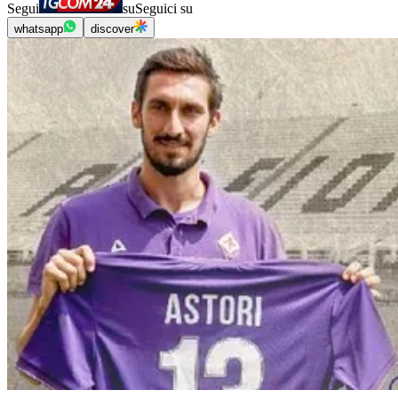
Segui
su
Seguici su
whatsapp
discover