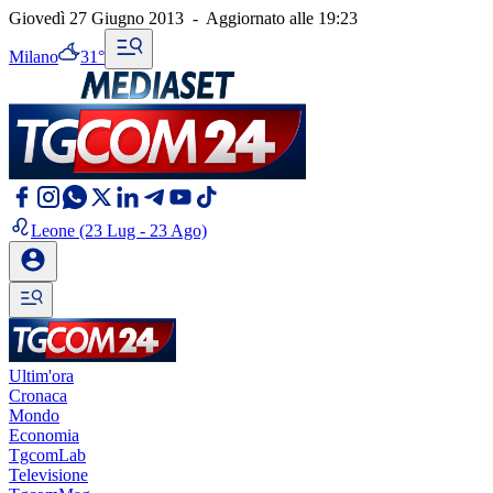
Giovedì 27 Giugno 2013
-
Aggiornato alle
19:23
Milano
31°
Leone
(23 Lug - 23 Ago)
Ultim'ora
Cronaca
Mondo
Economia
TgcomLab
Televisione