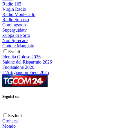
Radio 105
Virgin Radio
Radio Montecarlo
Radio Subasio
Comingsoon
Superguidatv
Zuppa di Porro
Non Sprecare
Cotto e Mangiato
Eventi
Identità Golose 2026
Salone del Risparmio 2026
Fuorisalone 2026
L'Artigiano in Fiera 2025
Seguici su
Sezioni
Cronaca
Mondo