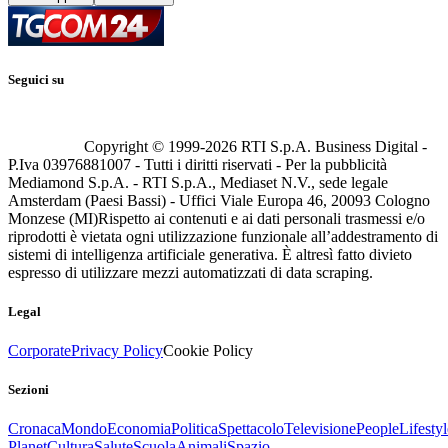
Seguici su
Copyright © 1999-
2026
RTI S.p.A. Business Digital -
P.Iva 03976881007 - Tutti i diritti riservati - Per la pubblicità
Mediamond S.p.A. - RTI S.p.A., Mediaset N.V., sede legale
Amsterdam (Paesi Bassi) - Uffici Viale Europa 46, 20093 Cologno
Monzese (MI)
Rispetto ai contenuti e ai dati personali trasmessi e/o
riprodotti è vietata ogni utilizzazione funzionale all’addestramento di
sistemi di intelligenza artificiale generativa. È altresì fatto divieto
espresso di utilizzare mezzi automatizzati di data scraping.
Legal
Corporate
Privacy Policy
Cookie Policy
Sezioni
Cronaca
Mondo
Economia
Politica
Spettacolo
Televisione
People
Lifestyl
Planet
Cultura
Salute
Scuola
Animali
Spazio