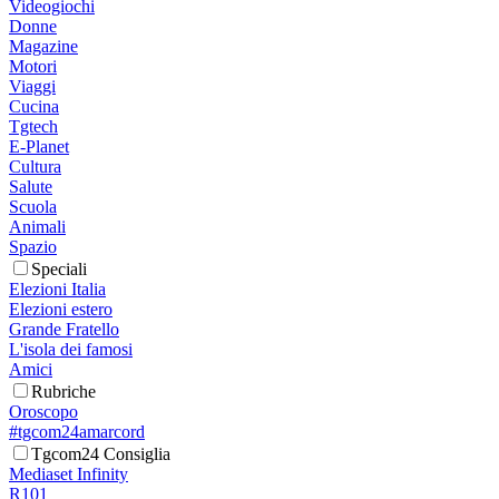
Videogiochi
Donne
Magazine
Motori
Viaggi
Cucina
Tgtech
E-Planet
Cultura
Salute
Scuola
Animali
Spazio
Speciali
Elezioni Italia
Elezioni estero
Grande Fratello
L'isola dei famosi
Amici
Rubriche
Oroscopo
#tgcom24amarcord
Tgcom24 Consiglia
Mediaset Infinity
R101