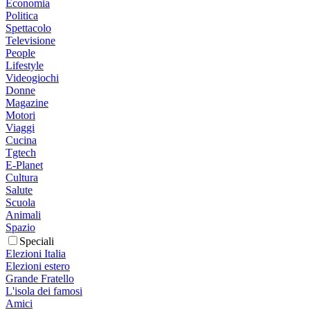
Economia
Politica
Spettacolo
Televisione
People
Lifestyle
Videogiochi
Donne
Magazine
Motori
Viaggi
Cucina
Tgtech
E-Planet
Cultura
Salute
Scuola
Animali
Spazio
Speciali
Elezioni Italia
Elezioni estero
Grande Fratello
L'isola dei famosi
Amici