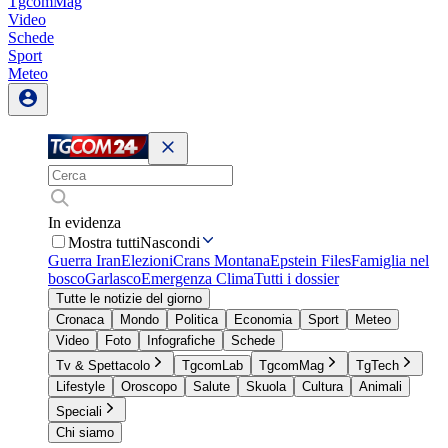
TgcomMag
Video
Schede
Sport
Meteo
In evidenza
Mostra tutti
Nascondi
Guerra Iran
Elezioni
Crans Montana
Epstein Files
Famiglia nel
bosco
Garlasco
Emergenza Clima
Tutti i dossier
Tutte le notizie del giorno
Cronaca
Mondo
Politica
Economia
Sport
Meteo
Video
Foto
Infografiche
Schede
Tv & Spettacolo
TgcomLab
TgcomMag
TgTech
Lifestyle
Oroscopo
Salute
Skuola
Cultura
Animali
Speciali
Chi siamo