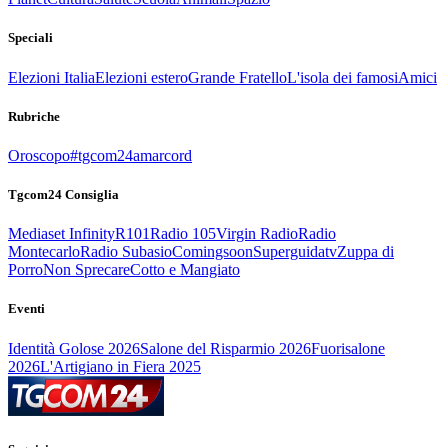
Speciali
Elezioni Italia
Elezioni estero
Grande Fratello
L'isola dei famosi
Amici
Rubriche
Oroscopo
#tgcom24amarcord
Tgcom24 Consiglia
Mediaset Infinity
R101
Radio 105
Virgin Radio
Radio
Montecarlo
Radio Subasio
Comingsoon
Superguidatv
Zuppa di
Porro
Non Sprecare
Cotto e Mangiato
Eventi
Identità Golose 2026
Salone del Risparmio 2026
Fuorisalone
2026
L'Artigiano in Fiera 2025