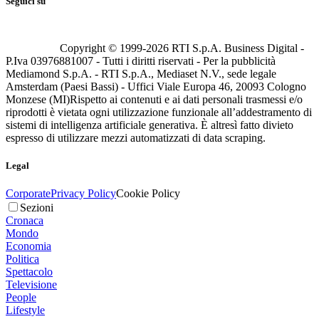
Seguici su
Copyright © 1999-
2026
RTI S.p.A. Business Digital -
P.Iva 03976881007 - Tutti i diritti riservati - Per la pubblicità
Mediamond S.p.A. - RTI S.p.A., Mediaset N.V., sede legale
Amsterdam (Paesi Bassi) - Uffici Viale Europa 46, 20093 Cologno
Monzese (MI)
Rispetto ai contenuti e ai dati personali trasmessi e/o
riprodotti è vietata ogni utilizzazione funzionale all’addestramento di
sistemi di intelligenza artificiale generativa. È altresì fatto divieto
espresso di utilizzare mezzi automatizzati di data scraping.
Legal
Corporate
Privacy Policy
Cookie Policy
Sezioni
Cronaca
Mondo
Economia
Politica
Spettacolo
Televisione
People
Lifestyle