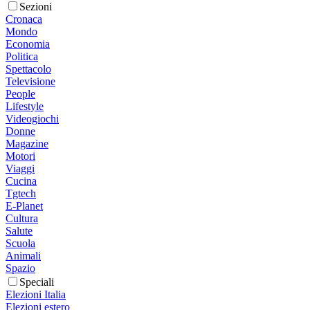
Sezioni
Cronaca
Mondo
Economia
Politica
Spettacolo
Televisione
People
Lifestyle
Videogiochi
Donne
Magazine
Motori
Viaggi
Cucina
Tgtech
E-Planet
Cultura
Salute
Scuola
Animali
Spazio
Speciali
Elezioni Italia
Elezioni estero