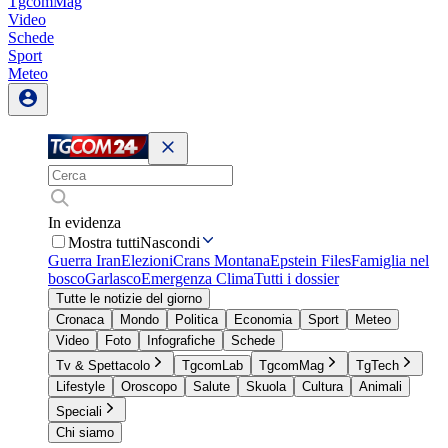
TgcomMag
Video
Schede
Sport
Meteo
In evidenza
Mostra tutti
Nascondi
Guerra Iran
Elezioni
Crans Montana
Epstein Files
Famiglia nel
bosco
Garlasco
Emergenza Clima
Tutti i dossier
Tutte le notizie del giorno
Cronaca
Mondo
Politica
Economia
Sport
Meteo
Video
Foto
Infografiche
Schede
Tv & Spettacolo
TgcomLab
TgcomMag
TgTech
Lifestyle
Oroscopo
Salute
Skuola
Cultura
Animali
Speciali
Chi siamo