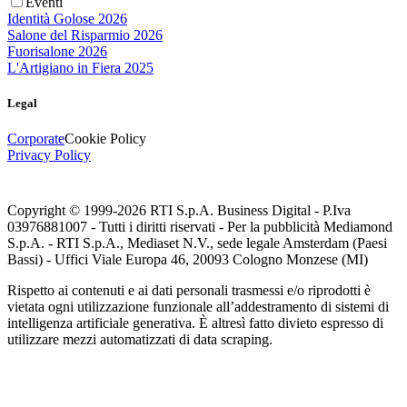
Eventi
Identità Golose 2026
Salone del Risparmio 2026
Fuorisalone 2026
L'Artigiano in Fiera 2025
Legal
Corporate
Cookie Policy
Privacy Policy
Copyright © 1999-
2026
RTI S.p.A. Business Digital - P.Iva
03976881007 - Tutti i diritti riservati - Per la pubblicità Mediamond
S.p.A. - RTI S.p.A., Mediaset N.V., sede legale Amsterdam (Paesi
Bassi) - Uffici Viale Europa 46, 20093 Cologno Monzese (MI)
Rispetto ai contenuti e ai dati personali trasmessi e/o riprodotti è
vietata ogni utilizzazione funzionale all’addestramento di sistemi di
intelligenza artificiale generativa. È altresì fatto divieto espresso di
utilizzare mezzi automatizzati di data scraping.