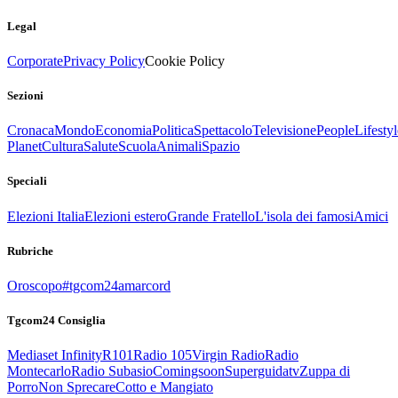
Legal
Corporate
Privacy Policy
Cookie Policy
Sezioni
Cronaca
Mondo
Economia
Politica
Spettacolo
Televisione
People
Lifestyl
Planet
Cultura
Salute
Scuola
Animali
Spazio
Speciali
Elezioni Italia
Elezioni estero
Grande Fratello
L'isola dei famosi
Amici
Rubriche
Oroscopo
#tgcom24amarcord
Tgcom24 Consiglia
Mediaset Infinity
R101
Radio 105
Virgin Radio
Radio
Montecarlo
Radio Subasio
Comingsoon
Superguidatv
Zuppa di
Porro
Non Sprecare
Cotto e Mangiato