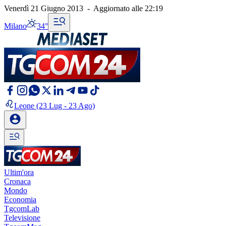
Venerdì 21 Giugno 2013
-
Aggiornato alle
22:19
Milano
34°
Leone
(23 Lug - 23 Ago)
Ultim'ora
Cronaca
Mondo
Economia
TgcomLab
Televisione