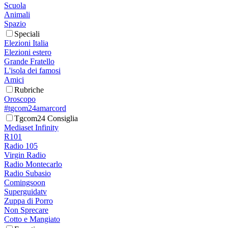
Scuola
Animali
Spazio
Speciali
Elezioni Italia
Elezioni estero
Grande Fratello
L'isola dei famosi
Amici
Rubriche
Oroscopo
#tgcom24amarcord
Tgcom24 Consiglia
Mediaset Infinity
R101
Radio 105
Virgin Radio
Radio Montecarlo
Radio Subasio
Comingsoon
Superguidatv
Zuppa di Porro
Non Sprecare
Cotto e Mangiato