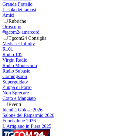
Grande Fratello
L'isola dei famosi
Amici
Rubriche
Oroscopo
#tgcom24amarcord
Tgcom24 Consiglia
Mediaset Infinity
R101
Radio 105
Virgin Radio
Radio Montecarlo
Radio Subasio
Comingsoon
Superguidatv
Zuppa di Porro
Non Sprecare
Cotto e Mangiato
Eventi
Identità Golose 2026
Salone del Risparmio 2026
Fuorisalone 2026
L'Artigiano in Fiera 2025