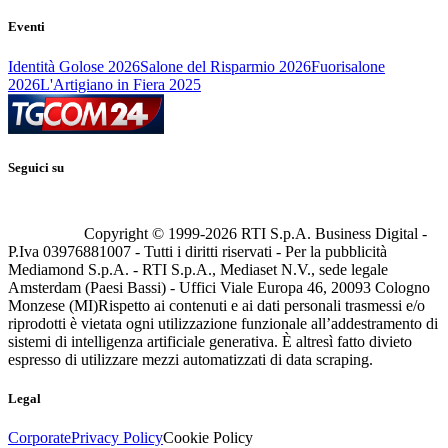
Eventi
Identità Golose 2026
Salone del Risparmio 2026
Fuorisalone
2026
L'Artigiano in Fiera 2025
Seguici su
Copyright © 1999-
2026
RTI S.p.A. Business Digital -
P.Iva 03976881007 - Tutti i diritti riservati - Per la pubblicità
Mediamond S.p.A. - RTI S.p.A., Mediaset N.V., sede legale
Amsterdam (Paesi Bassi) - Uffici Viale Europa 46, 20093 Cologno
Monzese (MI)
Rispetto ai contenuti e ai dati personali trasmessi e/o
riprodotti è vietata ogni utilizzazione funzionale all’addestramento di
sistemi di intelligenza artificiale generativa. È altresì fatto divieto
espresso di utilizzare mezzi automatizzati di data scraping.
Legal
Corporate
Privacy Policy
Cookie Policy