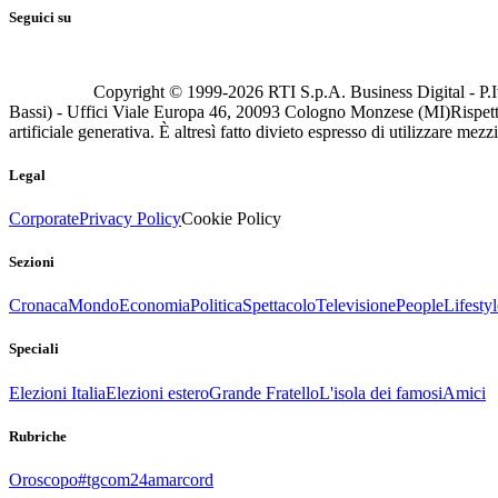
Seguici su
Copyright © 1999-
2026
RTI S.p.A. Business Digital - P.I
Bassi) - Uffici Viale Europa 46, 20093 Cologno Monzese (MI)
Rispett
artificiale generativa. È altresì fatto divieto espresso di utilizzare mez
Legal
Corporate
Privacy Policy
Cookie Policy
Sezioni
Cronaca
Mondo
Economia
Politica
Spettacolo
Televisione
People
Lifestyl
Speciali
Elezioni Italia
Elezioni estero
Grande Fratello
L'isola dei famosi
Amici
Rubriche
Oroscopo
#tgcom24amarcord