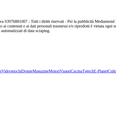
va 03976881007 - Tutti i diritti riservati - Per la pubblicità Mediamon
o ai contenuti e ai dati personali trasmessi e/o riprodotti è vietata ogni 
zi automatizzati di data scraping.
e
Videogiochi
Donne
Magazine
Motori
Viaggi
Cucina
Tgtech
E-Planet
Cult