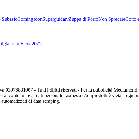
 Subasio
Comingsoon
Superguidatv
Zuppa di Porro
Non Sprecare
Cotto 
tigiano in Fiera 2025
va 03976881007 - Tutti i diritti riservati - Per la pubblicità Mediamon
o ai contenuti e ai dati personali trasmessi e/o riprodotti è vietata ogni 
zi automatizzati di data scraping.