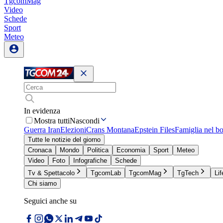
TgcomMag
Video
Schede
Sport
Meteo
In evidenza
Mostra tutti
Nascondi
Guerra Iran
Elezioni
Crans Montana
Epstein Files
Famiglia nel b
Tutte le notizie del giorno
Cronaca
Mondo
Politica
Economia
Sport
Meteo
Video
Foto
Infografiche
Schede
Tv & Spettacolo
TgcomLab
TgcomMag
TgTech
Lif
Chi siamo
Seguici anche su