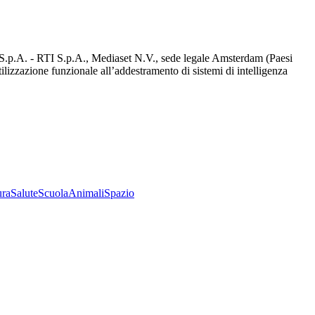
d S.p.A. - RTI S.p.A., Mediaset N.V., sede legale Amsterdam (Paesi
utilizzazione funzionale all’addestramento di sistemi di intelligenza
ura
Salute
Scuola
Animali
Spazio