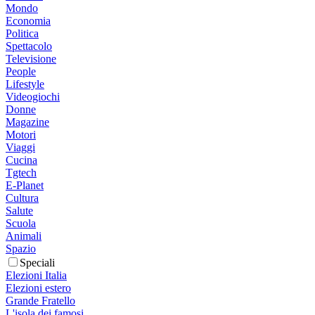
Mondo
Economia
Politica
Spettacolo
Televisione
People
Lifestyle
Videogiochi
Donne
Magazine
Motori
Viaggi
Cucina
Tgtech
E-Planet
Cultura
Salute
Scuola
Animali
Spazio
Speciali
Elezioni Italia
Elezioni estero
Grande Fratello
L'isola dei famosi