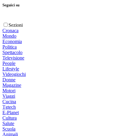
Seguici su
Sezioni
Cronaca
Mondo
Economia
Politica
Spettacolo
Televisione
People
Lifestyle
Videogiochi
Donne
Magazine
Motori
Viaggi
Cucina
Tgtech
E-Planet
Cultura
Salute
Scuola
Animali