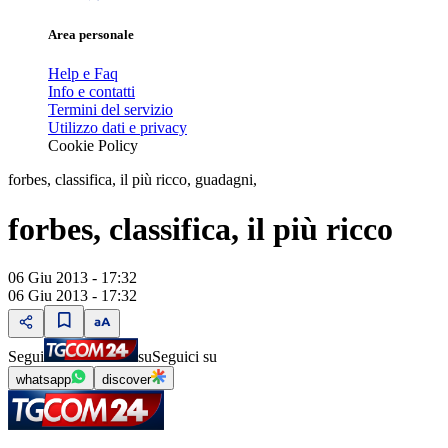
Area personale
Help e Faq
Info e contatti
Termini del servizio
Utilizzo dati e privacy
Cookie Policy
forbes, classifica, il più ricco, guadagni,
forbes, classifica, il più ricco
06 Giu 2013 - 17:32
06 Giu 2013 - 17:32
Segui
su
Seguici su
whatsapp
discover