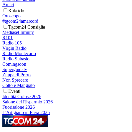
Amici
Rubriche
Oroscopo
#tgcom24amarcord
Tgcom24 Consiglia
Mediaset Infinity
R101
Radio 105
Virgin Radio
Radio Montecarlo
Radio Subasio
Comingsoon
Superguidatv
Zuppa di Porro
Non Sprecare
Cotto e Mangiato
Eventi
Identità Golose 2026
Salone del Risparmio 2026
Fuorisalone 2026
L'Artigiano in Fiera 2025