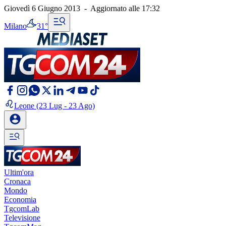
Giovedì 6 Giugno 2013
-
Aggiornato alle
17:32
Milano
31°
Leone
(23 Lug - 23 Ago)
Ultim'ora
Cronaca
Mondo
Economia
TgcomLab
Televisione