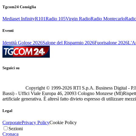
Tgcom24 Consiglia
Mediaset Infinity
R101
Radio 105
Virgin Radio
Radio Montecarlo
Radio
Eventi
Identità Golose 2026
Salone del Risparmio 2026
Fuorisalone 2026
L'Ar
Seguici su
Copyright © 1999-
2026
RTI S.p.A. Business Digital - P.I
Bassi) - Uffici Viale Europa 46, 20093 Cologno Monzese (MI)
Rispett
artificiale generativa. È altresì fatto divieto espresso di utilizzare mez
Legal
Corporate
Privacy Policy
Cookie Policy
Sezioni
Cronaca