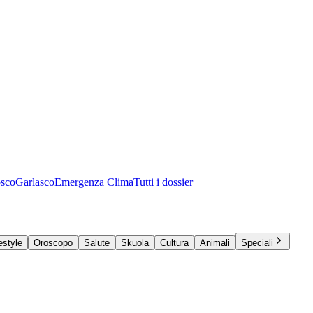
osco
Garlasco
Emergenza Clima
Tutti i dossier
estyle
Oroscopo
Salute
Skuola
Cultura
Animali
Speciali